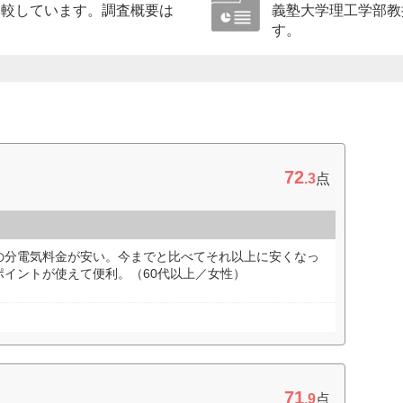
比較しています。調査概要は
義塾大学理工学部教
す。
72
.3
点
の分電気料金が安い。今までと比べてそれ以上に安くなっ
ポイントが使えて便利。（60代以上／女性）
71
.9
点