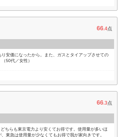
66
.4
点
あり安価になったから。また、ガスとタイアップさせての
（50代／女性）
66
.3
点
もどちらも東京電力より安くてお得です。使用量が多いほ
が、東急は使用量が少なくてもお得で我が家向きです。