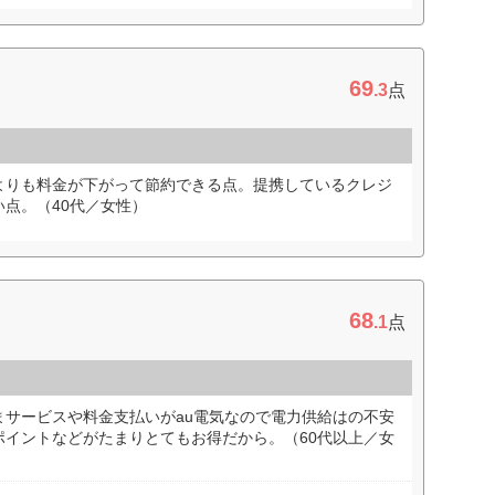
69
.3
点
よりも料金が下がって節約できる点。提携しているクレジ
点。（40代／女性）
68
.1
点
まサービスや料金支払いがau電気なので電力供給はの不安
ポイントなどがたまりとてもお得だから。（60代以上／女