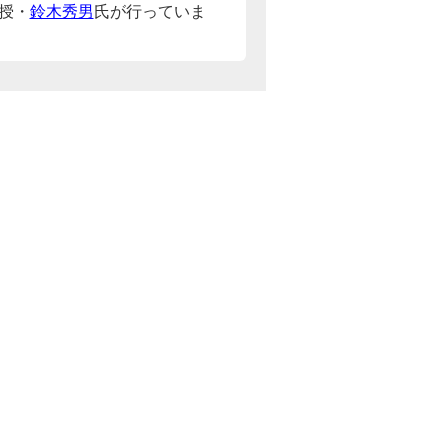
授・
鈴木秀男
氏が行っていま