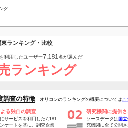
ング
の関東ランキング・比較
7,181
を利用したユーザー
名が選んだ
小売ランキング
度調査の特徴
オリコンのランキングの概要については
こ
による独自の調査
研究機関に提供さ
サービスを利用した7,181
ソースデータは
国立
ンケートを基に、調査企業
究機関に全て公開さ