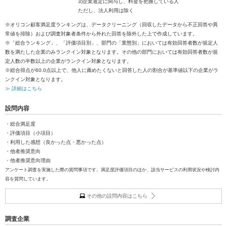
3)企業選定に関与し、料金を把握している人
ただし、法人利用は除く
※オリコン顧客満足度ランキングは、データクリーニング（回収したデータから不正回答や異
常値を排除）および調査対象者条件から外れた回答を除外した上で作成しています。
※「総合ランキング」、「評価項目別」、部門の「業態別」においては有効回答者数が規定人
数を満たした企業のみランクイン対象となります。その他の部門においては有効回答者数が規
定人数の半数以上の企業がランクイン対象となります。
※総合得点が60.0点以上で、他人に薦めたくないと回答した人の割合が基準値以下の企業がラ
ンクイン対象となります。
≫ 詳細はこちら
設問内容
・総合満足度
・評価項目（小項目）
・利用した感想（良かった点・悪かった点）
・他者推奨意向
・他者推奨意向理由
アンケート調査を実施した際の質問事項です。満足度評価項目のほか、該当サービスの利用状況や検討内
容を質問しています。
その他の設問内容はこちら
調査企業