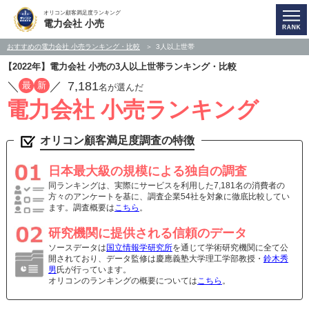
オリコン顧客満足度ランキング
電力会社 小売
おすすめの電力会社 小売ランキング・比較
3人以上世帯
【2022年】電力会社 小売の3人以上世帯ランキング・比較
／
／
7,181
最
新
名が選んだ
電力会社 小売ランキング
オリコン顧客満足度調査の特徴
日本最大級の規模による独自の調査
同ランキングは、実際にサービスを利用した7,181名の消費者の
方々のアンケートを基に、調査企業54社を対象に徹底比較してい
ます。調査概要は
こちら
。
研究機関に提供される信頼のデータ
ソースデータは
国立情報学研究所
を通じて学術研究機関に全て公
開されており、データ監修は慶應義塾大学理工学部教授・
鈴木秀
男
氏が行っています。
オリコンのランキングの概要については
こちら
。