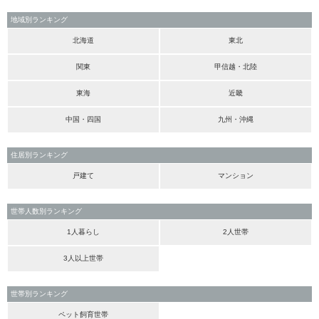
地域別ランキング
北海道
東北
関東
甲信越・北陸
東海
近畿
中国・四国
九州・沖縄
住居別ランキング
戸建て
マンション
世帯人数別ランキング
1人暮らし
2人世帯
3人以上世帯
世帯別ランキング
ペット飼育世帯