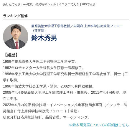
あしたでんき | eo電気 | 出光昭和シェル | イワタニでんき | HISでんき
ランキング監修
慶應義塾大学理工学部教授／内閣府 上席科学技術政策フェロー
（非常勤）
鈴木秀男
【経歴】
1989年慶應義塾大学理工学部管理工学科卒業。
1992年ロチェスター大学経営大学院修士課程修了。
1996年東京工業大学大学院理工学研究科博士課程経営工学専攻修了。博士（工
学）取得。
1996年筑波大学社会工学系・講師。2002年6月同助教授。
2008年4月慶應義塾大学理工学部管理工学科・准教授。2011年4月同教授、現
在に至る。
2023年4月内閣府 科学技術・イノベーション推進事務局参事官（インフラ・防
災担当）付上席科学技術政策フェロー（非常勤）
研究分野は応用統計解析、品質管理、マーケティング。
≫鈴木研究室についての詳細はこちら