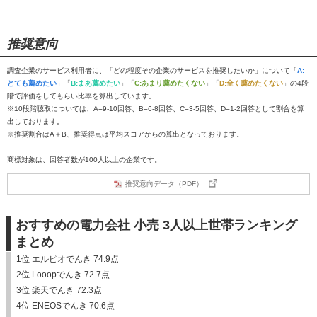
推奨意向
調査企業のサービス利用者に、「どの程度その企業のサービスを推奨したいか」について「
A:
とても薦めたい
」「
B:まあ薦めたい
」「
C:あまり薦めたくない
」「
D:全く薦めたくない
」の4段
階で評価をしてもらい比率を算出しています。
※10段階聴取については、A=9-10回答、B=6-8回答、C=3-5回答、D=1-2回答として割合を算
出しております。
※推奨割合はA＋B、推奨得点は平均スコアからの算出となっております。
商標対象は、回答者数が100人以上の企業です。
推奨意向データ（PDF）
おすすめの電力会社 小売 3人以上世帯ランキング
まとめ
1位 エルピオでんき 74.9点
2位 Looopでんき 72.7点
3位 楽天でんき 72.3点
4位 ENEOSでんき 70.6点