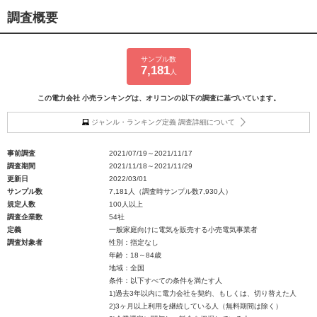
調査概要
サンプル数
7,181
人
この電力会社 小売ランキングは、オリコンの以下の調査に基づいています。
ジャンル・ランキング定義 調査詳細について
事前調査
2021/07/19～2021/11/17
調査期間
2021/11/18～2021/11/29
更新日
2022/03/01
サンプル数
7,181人（調査時サンプル数7,930人）
規定人数
100人以上
調査企業数
54社
定義
一般家庭向けに電気を販売する小売電気事業者
調査対象者
性別：指定なし
年齢：18～84歳
地域：全国
条件：以下すべての条件を満たす人
1)過去3年以内に電力会社を契約、もしくは、切り替えた人
2)3ヶ月以上利用を継続している人（無料期間は除く）