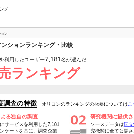
ング
ション
のマンションランキング・比較
7,181
を利用したユーザー
名が選んだ
小売ランキング
度調査の特徴
オリコンのランキングの概要については
こ
による独自の調査
研究機関に提供さ
サービスを利用した7,181
ソースデータは
国立
ンケートを基に、調査企業
究機関に全て公開さ