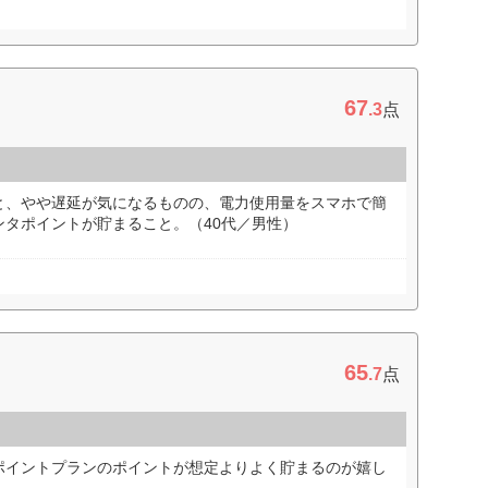
67
.3
点
と、やや遅延が気になるものの、電力使用量をスマホで簡
ンタポイントが貯まること。（40代／男性）
65
.7
点
ポイントプランのポイントが想定よりよく貯まるのが嬉し