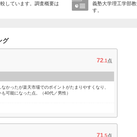
比較しています。調査概要は
義塾大学理工学部教
す。
ング
72
.1
点
しなかったが楽天市場でのポイントがたまりやすくなり、
も可能になった点。（40代／男性）
71
.5
点