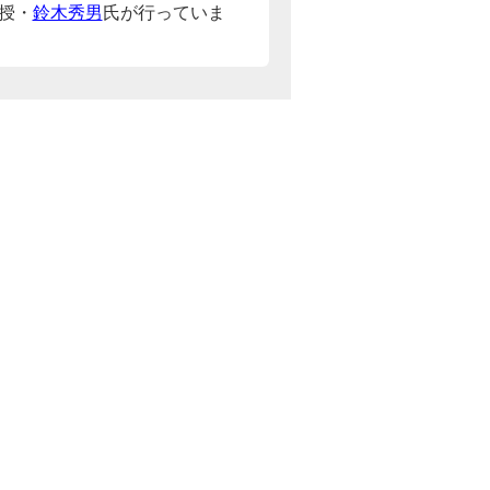
授・
鈴木秀男
氏が行っていま