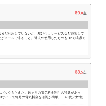
69
.0
点
はまだ利用していないが、駆け付けサービスなど充実して
せがメールで来ること。過去の使用したものもHPで確認で
）
68
.5
点
ュバックもらえた。数ヶ月の電気料金割引の特典があっ
Bサイトで毎月の電気料金を確認が簡単。（40代／女性）