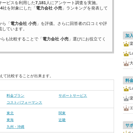
サービスを利用した
7,181
人にアンケート調査を実施。
54
社を対象にした「
電力会社 小売
」ランキングを発表して
から「
電力会社 小売
」を評価。さらに回答者の口コミや評
載しています。
加
からも比較することで「
電力会社 小売
」選びにお役立てく
L
替えて比較することが出来ます。
料
L
料金プラン
サポートサービス
コストパフォーマンス
東北
関東
東海
近畿
サ
九州・沖縄