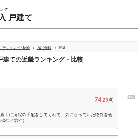
ング
入 戸建て
建てランキング・比較
2019年版
近畿
入 戸建ての近畿ランキング・比較
PR
74
.23
点
ど直ぐに病院の手配をしてくれて、気になっていた物件を会
50代／男性）