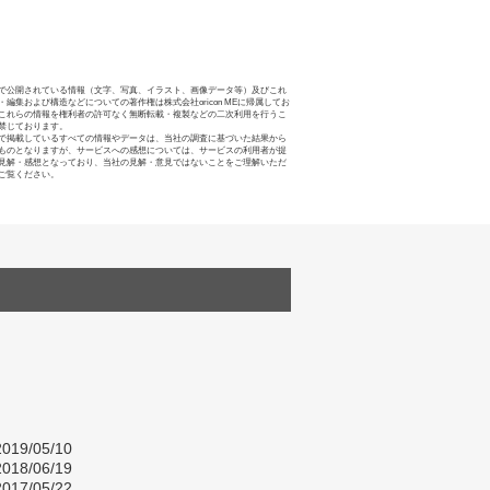
で公開されている情報（文字、写真、イラスト、画像データ等）及びこれ
・編集および構造などについての著作権は株式会社oricon MEに帰属してお
これらの情報を権利者の許可なく無断転載・複製などの二次利用を行うこ
禁じております。
で掲載しているすべての情報やデータは、当社の調査に基づいた結果から
ものとなりますが、サービスへの感想については、サービスの利用者が提
見解・感想となっており、当社の見解・意見ではないことをご理解いただ
ご覧ください。
019/05/10
018/06/19
017/05/22