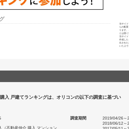
グ
当サイト
らの配置
ります。
とは固く
当サイト
作成した
出された
いた上で
 購入 戸建てランキングは、オリコンの以下の調査に基づい
5
調査期間
2019/04/26～2
2018/06/12～2
36人（不動産仲介 購入 マンション
2017/05/11～2