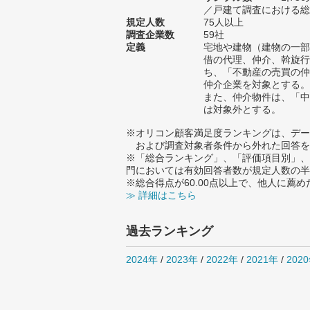
／戸建て調査における総サ
規定人数
75人以上
調査企業数
59社
定義
宅地や建物（建物の一部
借の代理、仲介、斡旋行
ち、「不動産の売買の仲
仲介企業を対象とする。
また、仲介物件は、「中
は対象外とする。
※オリコン顧客満足度ランキングは、デー
および調査対象者条件から外れた回答を
※「総合ランキング」、「評価項目別」、
門においては有効回答者数が規定人数の半
※総合得点が60.00点以上で、他人に
≫ 詳細はこちら
過去ランキング
2024年
/
2023年
/
2022年
/
2021年
/
202