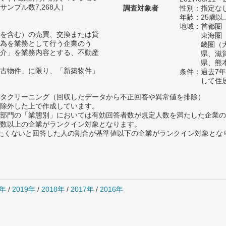
ンプル数7,268人）
調査対象者
性別：指定な
年齢：25歳以
地域：首都圏
を含む）の売買、交換または貸
東海圏
為を業務として行う企業のう
畿圏（
介」を業務内容とする、不動産
県、滋
県、熊
古物件」に限り、「新築物件」
条件：過去7
して住
タクリーニング（回収したデータから不正回答や異常値を排除）
除外した上で作成しています。
部門の「業態別」においては有効回答者数が規定人数を満たした企業の
数以上の企業がランクイン対象となります。
薦めたくないと回答した人の割合が基準値以下の企業がランクイン対象とな
0年
/
2019年
/
2018年
/
2017年
/
2016年