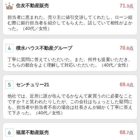
住友不動産販売
71
.3
点
担当者に恵まれた。売り主に値引交渉してくれたし、ローン組
む際に銀行担当者を紹介してもらえた。話していて相性がよか
った。（40代／女性）
積水ハウス不動産グループ
70
.8
点
丁寧に質問に答えていただいた。また、何件も提案いただき、
こちらの都合をよく理解して対応いただいた。（40代／女性）
センチュリー21
69
.4
点
他社では、近所に誰が住んでるかなんて家買うのに必要なこと
ですか？と笑われたりしたが、この会社はちょっとした疑問に
も、担当者や担当者不在の場合は社長さんが細かく丁寧に答え
て下さった。（40代／女性）
福屋不動産販売
68
.7
点