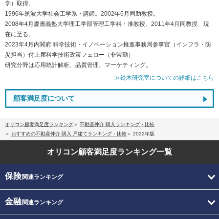
学）取得。
1996年筑波大学社会工学系・講師。2002年6月同助教授。
2008年4月慶應義塾大学理工学部管理工学科・准教授。2011年4月同教授、現
在に至る。
2023年4月内閣府 科学技術・イノベーション推進事務局参事官（インフラ・防
災担当）付上席科学技術政策フェロー（非常勤）
研究分野は応用統計解析、品質管理、マーケティング。
≫鈴木研究室についての詳細はこちら
顧客満足度について
オリコン顧客満足度ランキング
不動産仲介 購入ランキング・比較
おすすめの不動産仲介 購入 戸建てランキング・比較
2022年版
オリコン顧客満足度
ランキング一覧
保険
関連ランキング
金融
関連ランキング