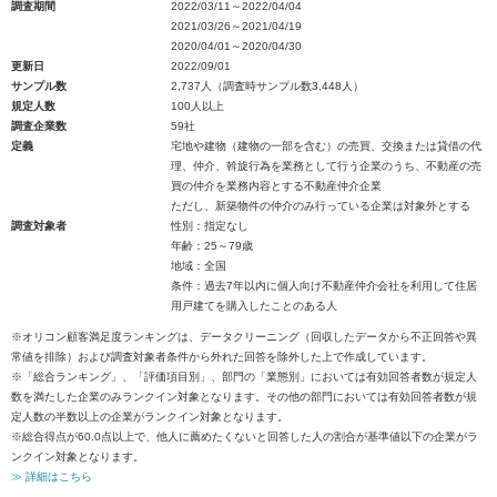
調査期間
2022/03/11～2022/04/04
2021/03/26～2021/04/19
2020/04/01～2020/04/30
更新日
2022/09/01
サンプル数
2,737人（調査時サンプル数3,448人）
規定人数
100人以上
調査企業数
59社
定義
宅地や建物（建物の一部を含む）の売買、交換または貸借の代
理、仲介、斡旋行為を業務として行う企業のうち、不動産の売
買の仲介を業務内容とする不動産仲介企業
ただし、新築物件の仲介のみ行っている企業は対象外とする
調査対象者
性別：指定なし
年齢：25～79歳
地域：全国
条件：過去7年以内に個人向け不動産仲介会社を利用して住居
用戸建てを購入したことのある人
※オリコン顧客満足度ランキングは、データクリーニング（回収したデータから不正回答や異
常値を排除）および調査対象者条件から外れた回答を除外した上で作成しています。
※「総合ランキング」、「評価項目別」、部門の「業態別」においては有効回答者数が規定人
数を満たした企業のみランクイン対象となります。その他の部門においては有効回答者数が規
定人数の半数以上の企業がランクイン対象となります。
※総合得点が60.0点以上で、他人に薦めたくないと回答した人の割合が基準値以下の企業がラ
ンクイン対象となります。
≫ 詳細はこちら