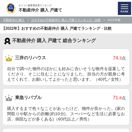
オリコン顧客満足度ランキング
不動産仲介 購入 戸建て
不動産仲介 購入
おすすめの不動産仲介 購入 戸建てランキング・比較
2022年版
【2022年】おすすめの不動産仲介 購入 戸建てランキング・比較
不動産仲介 購入 戸建て 総合ランキング
三井のリハウス
74
.3
点
自分で調べた物件のほかにも好みに合いそうな物件を提案して
くださり、そこに住むことになりました。担当の方が親身に考
えてくれて、お願いしてよかったと思います。（40代／女性）
東急リバブル
71
.8
点
購入するまで色々なことがあったけど、物件が良かった。(家の
間取りや駅からの距離(約10分)、スーパーなど生活に必要なお
店、病院などが多くある)（60代以上／男性）