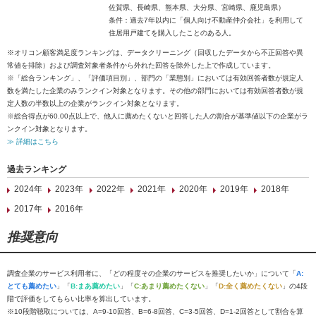
佐賀県、長崎県、熊本県、大分県、宮崎県、鹿児島県）
条件：過去7年以内に「個人向け不動産仲介会社」を利用して
住居用戸建てを購入したことのある人。
※オリコン顧客満足度ランキングは、データクリーニング（回収したデータから不正回答や異
常値を排除）および調査対象者条件から外れた回答を除外した上で作成しています。
※「総合ランキング」、「評価項目別」、部門の「業態別」においては有効回答者数が規定人
数を満たした企業のみランクイン対象となります。その他の部門においては有効回答者数が規
定人数の半数以上の企業がランクイン対象となります。
※総合得点が60.00点以上で、他人に薦めたくないと回答した人の割合が基準値以下の企業がラ
ンクイン対象となります。
≫ 詳細はこちら
過去ランキング
2024年
2023年
2022年
2021年
2020年
2019年
2018年
2017年
2016年
推奨意向
調査企業のサービス利用者に、「どの程度その企業のサービスを推奨したいか」について「
A:
とても薦めたい
」「
B:まあ薦めたい
」「
C:あまり薦めたくない
」「
D:全く薦めたくない
」の4段
階で評価をしてもらい比率を算出しています。
※10段階聴取については、A=9-10回答、B=6-8回答、C=3-5回答、D=1-2回答として割合を算