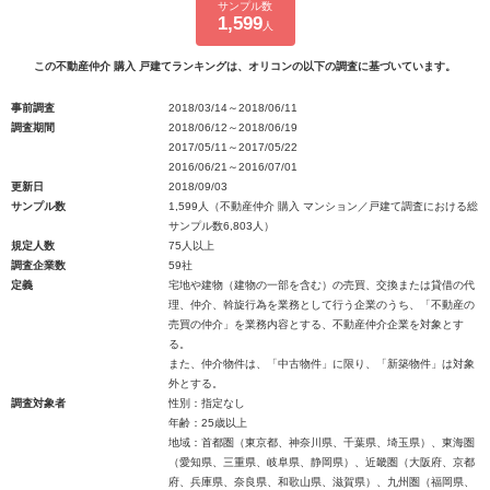
サンプル数
1,599
人
この不動産仲介 購入 戸建てランキングは、オリコンの以下の調査に基づいています。
事前調査
2018/03/14～2018/06/11
調査期間
2018/06/12～2018/06/19
2017/05/11～2017/05/22
2016/06/21～2016/07/01
更新日
2018/09/03
サンプル数
1,599人（不動産仲介 購入 マンション／戸建て調査における総
サンプル数6,803人）
規定人数
75人以上
調査企業数
59社
定義
宅地や建物（建物の一部を含む）の売買、交換または貸借の代
理、仲介、斡旋行為を業務として行う企業のうち、「不動産の
売買の仲介」を業務内容とする、不動産仲介企業を対象とす
る。
また、仲介物件は、「中古物件」に限り、「新築物件」は対象
外とする。
調査対象者
性別：指定なし
年齢：25歳以上
地域：首都圏（東京都、神奈川県、千葉県、埼玉県）、東海圏
（愛知県、三重県、岐阜県、静岡県）、近畿圏（大阪府、京都
府、兵庫県、奈良県、和歌山県、滋賀県）、九州圏（福岡県、