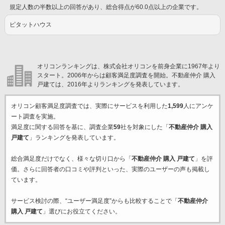
規定人数の半数以上の回答があり、総合得点が60.0点以上の企業です。
ピタットハウス
オリコンランキングは、株式会社オリコンを前身企業に1967年より
スタート。2006年からは顧客満足度調査を開始。不動産仲介 購入
戸建ては、2016年よりランキングを発表しています。
オリコン顧客満足度調査では、実際にサービスを利用した
1,599
人にアンケ
ート調査を実施。
満足度に関する回答を基に、調査企業
59
社を対象にした「
不動産仲介 購入
戸建て
」ランキングを発表しています。
総合満足度だけでなく、様々な切り口から「
不動産仲介 購入 戸建て
」を評
価。さらに回答者の口コミや評判といった、実際のユーザーの声も掲載し
ています。
サービス検討の際、“ユーザー満足度”からも比較することで「
不動産仲介
購入 戸建て
」選びにお役立てください。