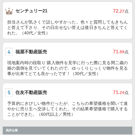
センチュリー21
72
.27
点
担当さんが気さくで話しやすかった。色々と質問してもきちん
と答えて下さり、その日出せない答えは後日きちんと答えてく
れた。（40代／女性）
福屋不動産販売
71
.89
点
現地案内時の段取り 購入物件を見学に行った際に見る間二歳の
娘の面倒を見ていてくれたので、ゆっくりじっくり物件を見る
事が出来てとても良かったです！（30代／女性）
住友不動産販売
71
.24
点
予算的にきびしい物件だったが、こちらの希望価格を聞いて速
やかに売り主へ交渉してくれた。その結果希望価格で購入する
ことができた。（60代以上／男性）
高評企業