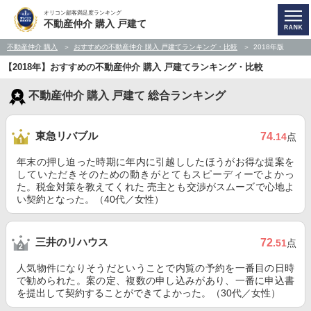
オリコン顧客満足度ランキング
不動産仲介 購入 戸建て
不動産仲介 購入
おすすめの不動産仲介 購入 戸建てランキング・比較
2018年版
【2018年】おすすめの不動産仲介 購入 戸建てランキング・比較
不動産仲介 購入 戸建て 総合ランキング
東急リバブル
74
.14
点
年末の押し迫った時期に年内に引越ししたほうがお得な提案を
していただきそのための動きがとてもスピーディーでよかっ
た。税金対策を教えてくれた 売主とも交渉がスムーズで心地よ
い契約となった。（40代／女性）
三井のリハウス
72
.51
点
人気物件になりそうだということで内覧の予約を一番目の日時
で勧められた。案の定、複数の申し込みがあり、一番に申込書
を提出して契約することができてよかった。（30代／女性）