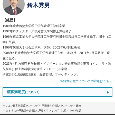
鈴木秀男
【経歴】
1989年慶應義塾大学理工学部管理工学科卒業。
1992年ロチェスター大学経営大学院修士課程修了。
1996年東京工業大学大学院理工学研究科博士課程経営工学専攻修了。博士（工
学）取得。
1996年筑波大学社会工学系・講師。2002年6月同助教授。
2008年4月慶應義塾大学理工学部管理工学科・准教授。2011年4月同教授、現
在に至る。
2023年4月内閣府 科学技術・イノベーション推進事務局参事官（インフラ・防
災担当）付上席科学技術政策フェロー（非常勤）
研究分野は応用統計解析、品質管理、マーケティング。
≫鈴木研究室についての詳細はこちら
顧客満足度について
オリコン顧客満足度ランキング
不動産仲介 購入ランキング・比較
おすすめの不動産仲介 購入 戸建てランキング・比較
2018年版