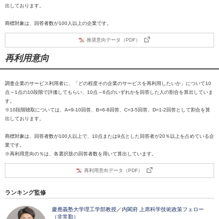
出しております。
商標対象は、回答者数が100人以上の企業です。
推奨意向データ（PDF）
再利用意向
調査企業のサービス利用者に、「どの程度その企業のサービスを再利用したいか」について10
点～1点の10段階で評価してもらい、10点～6点のいずれかを回答した人の割合を算出していま
す。
※10段階聴取については、A=9-10回答、B=6-8回答、C=3-5回答、D=1-2回答として割合を算
出しております。
商標対象は、回答者数が100人以上で、10点または9点とした回答者が20％以上を占めている企
業です。
※再利用意向の％は、各選択肢の回答者数を用いて算出しています。
再利用意向データ（PDF）
ランキング監修
慶應義塾大学理工学部教授／内閣府 上席科学技術政策フェロー
（非常勤）