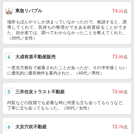
東急リバブル
74
.31
点
場所もぼんやりしか決まっていなかったので、相談すると、誘
導してくれて、気持ちの整理ができある程度絞ることができ
た。自分達では、調べてわからなかったことを教えてくれた。
（30代／女性）
大成有楽不動産販売
73
.05
点
一度先方都合で破棄されたことがあったが、その半年後くらい
に優先的に優良物件を案内された。（40代／男性）
三井住友トラスト不動産
72
.90
点
内覧などの段階でも必要な時に何度も立ち会ってもらうなど、
丁寧に立ち会ってもらった。（30代／女性）
大京穴吹不動産
72
.76
点