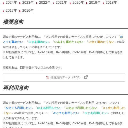
2024年
2023年
2022年
2021年
2020年
2019年
2018年
2017年
2016年
推奨意向
調査企業のサービス利用者に、「どの程度その企業のサービスを推奨したいか」について「
A:
とても薦めたい
」「
B:まあ薦めたい
」「
C:あまり薦めたくない
」「
D:全く薦めたくない
」の4段
階で評価をしてもらい比率を算出しています。
※10段階聴取については、A=9-10回答、B=6-8回答、C=3-5回答、D=1-2回答として割合を算
出しております。
商標対象は、回答者数が75人以上の企業です。
推奨意向データ（PDF）
再利用意向
調査企業のサービス利用者に、「どの程度その企業のサービスを再利用したいか」について
「
A:とても利用したい
」「
B:まあ利用したい
」「
C:あまり利用したくない
」「
D：全く利用した
くない
」の4段階で評価してもらい、「
A:とても利用したい
」「
B:まあ利用したい
」と回答した
人の割合で算出しています。
※10段階聴取については、A=9-10回答、B=6-8回答、C=3-5回答、D=1-2回答として割合を算