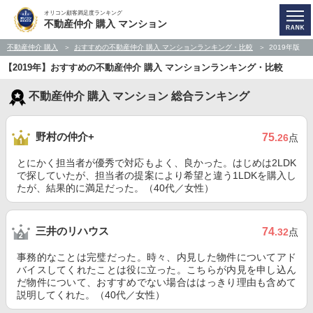
オリコン顧客満足度ランキング
不動産仲介 購入 マンション
不動産仲介 購入
おすすめの不動産仲介 購入 マンションランキング・比較
2019年版
【2019年】おすすめの不動産仲介 購入 マンションランキング・比較
不動産仲介 購入 マンション 総合ランキング
野村の仲介+
75
.26
点
とにかく担当者が優秀で対応もよく、良かった。はじめは2LDK
で探していたが、担当者の提案により希望と違う1LDKを購入し
たが、結果的に満足だった。（40代／女性）
三井のリハウス
74
.32
点
事務的なことは完璧だった。時々、内見した物件についてアド
バイスしてくれたことは役に立った。こちらが内見を申し込ん
だ物件について、おすすめでない場合ははっきり理由も含めて
説明してくれた。（40代／女性）