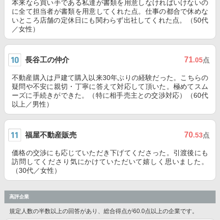
本来なら買い手である私達が書類を用意しなければいけないの
に全て担当者が書類を用意してくれた点。仕事の都合で休めな
いところ店舗の定休日にも関わらず出社してくれた点。（50代
／女性）
長谷工の仲介
71
.05
点
不動産購入は戸建て購入以来30年ぶりの経験だった。こちらの
疑問や不安に親切・丁寧に答えて対応して頂いた。極めてスム
ーズに手続きができた。（特に相手売主との交渉対応）（60代
以上／男性）
福屋不動産販売
70
.53
点
価格の交渉にも応じていただき下げてくださった。引渡後にも
訪問してくださり気にかけていただいて嬉しく思いました。
（30代／女性）
高評企業
規定人数の半数以上の回答があり、総合得点が60.0点以上の企業です。