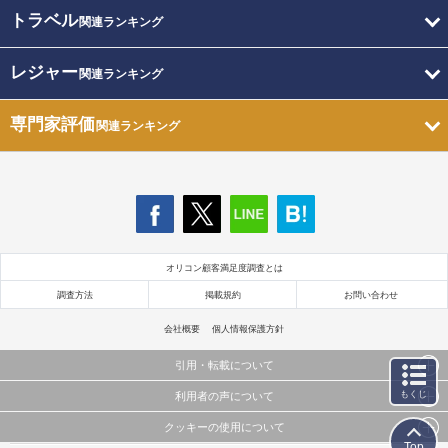
トラベル
関連ランキング
レジャー
関連ランキング
専門家評価
関連ランキング
オリコン顧客満足度調査とは
調査方法
掲載規約
お問い合わせ
会社概要
個人情報保護方針
引用・転載について
もくじ
利用者の声について
当サイトで公開されている情報（文字、写真、イラスト、画像データ等）及びこれらの配置・
編集および構造などについての著作権は株式会社oricon MEに帰属しております。
クッキーの使用について
当サイトに掲載している内容はすべてサービスの利用者が提出された見解・感想です。
これらの情報を権利者の許可なく無断転載・複製などの二次利用を行うことは固く禁じており
Top