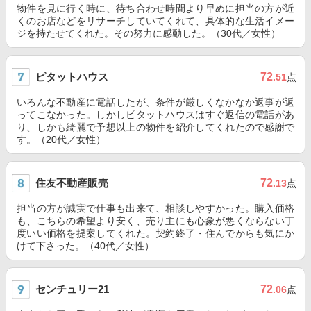
物件を見に行く時に、待ち合わせ時間より早めに担当の方が近
くのお店などをリサーチしていてくれて、具体的な生活イメー
ジを持たせてくれた。その努力に感動した。（30代／女性）
ピタットハウス
72
.51
点
いろんな不動産に電話したが、条件が厳しくなかなか返事が返
ってこなかった。しかしピタットハウスはすぐ返信の電話があ
り、しかも綺麗で予想以上の物件を紹介してくれたので感謝で
す。（20代／女性）
住友不動産販売
72
.13
点
担当の方が誠実で仕事も出来て、相談しやすかった。購入価格
も、こちらの希望より安く、売り主にも心象が悪くならない丁
度いい価格を提案してくれた。契約終了・住んでからも気にか
けて下さった。（40代／女性）
センチュリー21
72
.06
点