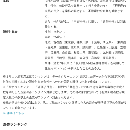
定義
宅地や建物（建物の一部を含む）の売買、交換または貸借の代
理、仲介、斡旋行為を業務として行う企業のうち、「不動産の
売買の仲介」を業務内容とする、不動産仲介企業を対象とす
る。
また、仲介物件は、「中古物件」に限り、「新築物件」は対象
外とする。
調査対象者
性別：指定なし
年齢：25歳以上
地域：首都圏（東京都、神奈川県、千葉県、埼玉県）、東海圏
（愛知県、三重県、岐阜県、静岡県）、近畿圏（大阪府、京都
府、兵庫県、奈良県、和歌山県、滋賀県）、九州圏（福岡県、
佐賀県、長崎県、熊本県、大分県、宮崎県、鹿児島県）
条件：過去7年以内に「個人向け不動産仲介会社」を利用して
住居用マンションを購入したことのある人。
※オリコン顧客満足度ランキングは、データクリーニング（回収したデータから不正回答や異
常値を排除）および調査対象者条件から外れた回答を除外した上で作成しています。
※「総合ランキング」、「評価項目別」、部門の「業態別」においては有効回答者数が規定人
数を満たした企業のみランクイン対象となります。その他の部門においては有効回答者数が規
定人数の半数以上の企業がランクイン対象となります。
※総合得点が60.00点以上で、他人に薦めたくないと回答した人の割合が基準値以下の企業がラ
ンクイン対象となります。
≫ 詳細はこちら
過去ランキング