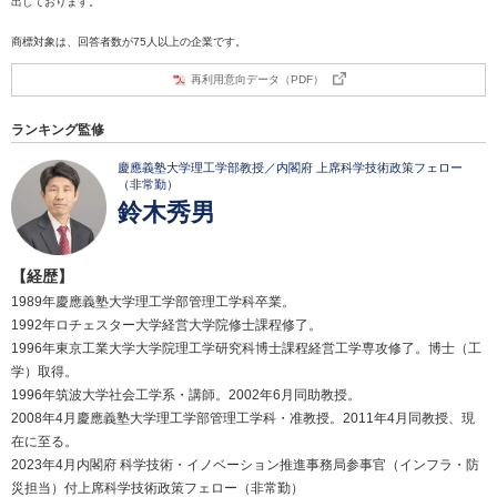
出しております。
商標対象は、回答者数が75人以上の企業です。
再利用意向データ（PDF）
ランキング監修
慶應義塾大学理工学部教授／内閣府 上席科学技術政策フェロー
（非常勤）
鈴木秀男
【経歴】
1989年慶應義塾大学理工学部管理工学科卒業。
1992年ロチェスター大学経営大学院修士課程修了。
1996年東京工業大学大学院理工学研究科博士課程経営工学専攻修了。博士（工
学）取得。
1996年筑波大学社会工学系・講師。2002年6月同助教授。
2008年4月慶應義塾大学理工学部管理工学科・准教授。2011年4月同教授、現
在に至る。
2023年4月内閣府 科学技術・イノベーション推進事務局参事官（インフラ・防
災担当）付上席科学技術政策フェロー（非常勤）