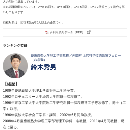
人の割合で算出しています。
※10段階聴取については、A=9-10回答、B=6-8回答、C=3-5回答、D=1-2回答として割合を算
出しております。
商標対象は、回答者数が75人以上の企業です。
再利用意向データ（PDF）
ランキング監修
慶應義塾大学理工学部教授／内閣府 上席科学技術政策フェロー
（非常勤）
鈴木秀男
【経歴】
1989年慶應義塾大学理工学部管理工学科卒業。
1992年ロチェスター大学経営大学院修士課程修了。
1996年東京工業大学大学院理工学研究科博士課程経営工学専攻修了。博士（工
学）取得。
1996年筑波大学社会工学系・講師。2002年6月同助教授。
2008年4月慶應義塾大学理工学部管理工学科・准教授。2011年4月同教授、現
在に至る。