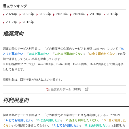
過去ランキング
2024年
2023年
2022年
2021年
2020年
2019年
2018年
2017年
2016年
推奨意向
調査企業のサービス利用者に、「どの程度その企業のサービスを推奨したいか」について「
A:
とても薦めたい
」「
B:まあ薦めたい
」「
C:あまり薦めたくない
」「
D:全く薦めたくない
」の4段
階で評価をしてもらい比率を算出しています。
※10段階聴取については、A=9-10回答、B=6-8回答、C=3-5回答、D=1-2回答として割合を算
出しております。
商標対象は、回答者数が75人以上の企業です。
推奨意向データ（PDF）
再利用意向
調査企業のサービス利用者に、「どの程度その企業のサービスを再利用したいか」について
「
A:とても利用したい
」「
B:まあ利用したい
」「
C:あまり利用したくない
」「
D：全く利用した
くない
」の4段階で評価してもらい、「
A:とても利用したい
」「
B:まあ利用したい
」と回答した