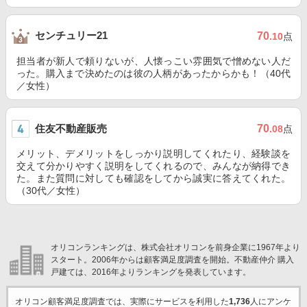
センチュリー21
70
.10
点
担当者が新人で頼りないが、人懐っこい雰囲気で憎めない人だ
った。購入まで決めたのは彼の人柄があったからかも！（40代
／女性）
住友不動産販売
70
.08
点
メリット、デメリットをしっかり説明してくれたり、経験談を
交えて分かりやすく説明をしてくれるので、みんなが納得でき
た。また質問に対しても確認をしてから誠実に答えてくれた。
（30代／女性）
オリコンランキングは、株式会社オリコンを前身企業に1967年より
スタート。2006年からは顧客満足度調査を開始。不動産仲介 購入
戸建ては、2016年よりランキングを発表しています。
オリコン顧客満足度調査では、実際にサービスを利用した
1,736
人にアンケ