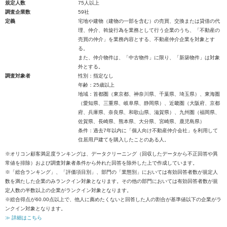
規定人数
75人以上
調査企業数
59社
定義
宅地や建物（建物の一部を含む）の売買、交換または貸借の代
理、仲介、斡旋行為を業務として行う企業のうち、「不動産の
売買の仲介」を業務内容とする、不動産仲介企業を対象とす
る。
また、仲介物件は、「中古物件」に限り、「新築物件」は対象
外とする。
調査対象者
性別：指定なし
年齢：25歳以上
地域：首都圏（東京都、神奈川県、千葉県、埼玉県）、東海圏
（愛知県、三重県、岐阜県、静岡県）、近畿圏（大阪府、京都
府、兵庫県、奈良県、和歌山県、滋賀県）、九州圏（福岡県、
佐賀県、長崎県、熊本県、大分県、宮崎県、鹿児島県）
条件：過去7年以内に「個人向け不動産仲介会社」を利用して
住居用戸建てを購入したことのある人。
※オリコン顧客満足度ランキングは、データクリーニング（回収したデータから不正回答や異
常値を排除）および調査対象者条件から外れた回答を除外した上で作成しています。
※「総合ランキング」、「評価項目別」、部門の「業態別」においては有効回答者数が規定人
数を満たした企業のみランクイン対象となります。その他の部門においては有効回答者数が規
定人数の半数以上の企業がランクイン対象となります。
※総合得点が60.00点以上で、他人に薦めたくないと回答した人の割合が基準値以下の企業がラ
ンクイン対象となります。
≫ 詳細はこちら