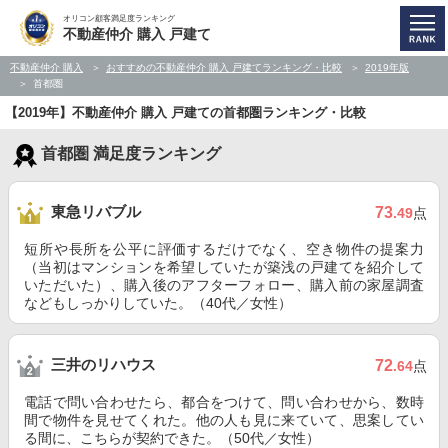
オリコン顧客満足度ランキング
不動産仲介 購入 戸建て
不動産仲介 購入
おすすめの不動産仲介 購入 戸建てランキング・比較
2019年版
首都圏
【2019年】不動産仲介 購入 戸建ての首都圏ランキング・比較
首都圏 満足度ランキング
東急リバブル
73
.49
点
短所や長所を公平に評価するだけでなく、空き物件の提案力
（当初はマンションを希望していたが築浅の戸建てを紹介して
いただいた）、購入後のアフターフォロー、購入前の家屋調査
などもしっかりしていた。（40代／女性）
三井のリハウス
72
.64
点
電話で問い合わせたら、都合をつけて、問い合わせから、数時
間で物件を見せてくれた。他の人も見に来ていて、思案してい
る間に、こちらが契約できた。（50代／女性）