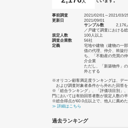
ています。
人
事前調査
2021/02/01～2021/03/2
更新日
2021/09/01
サンプル数
2,1
／戸建て調査における総サ
規定人数
100人以上
調査企業数
56社
定義
宅地や建物（建物の一部
借の代理、仲介、斡旋行
ち、「不動産の売買の仲
介企業
ただし、「新築物件」の
外とする
※オリコン顧客満足度ランキングは、デー
および調査対象者条件から外れた回答を
※「総合ランキング」、「評価項目別」、
門においては有効回答者数が規定人数の半
※総合得点が60.0点以上で、他人に薦
≫ 詳細はこちら
過去ランキング