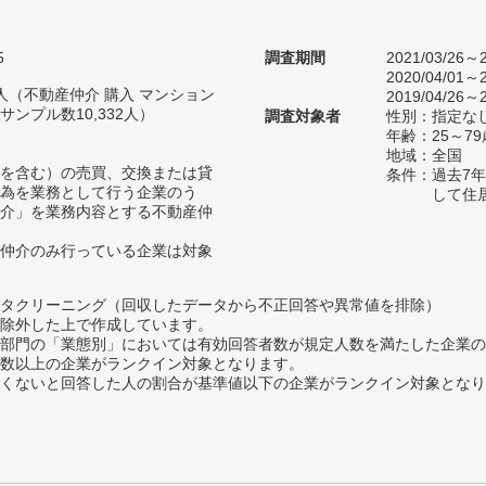
5
調査期間
2021/03/26～2
2020/04/01～2
76人（不動産仲介 購入 マンション
2019/04/26～2
ンプル数10,332人）
調査対象者
性別：指定な
年齢：25～79
地域：全国
を含む）の売買、交換または貸
条件：過去7
為を業務として行う企業のう
して住
介」を業務内容とする不動産仲
仲介のみ行っている企業は対象
タクリーニング（回収したデータから不正回答や異常値を排除）
除外した上で作成しています。
部門の「業態別」においては有効回答者数が規定人数を満たした企業の
数以上の企業がランクイン対象となります。
めたくないと回答した人の割合が基準値以下の企業がランクイン対象とな