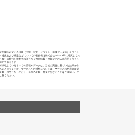
で公開されている情報（文字、写真、イラスト、画像データ等）及びこれ
・編集および構造などについての著作権は株式会社oricon MEに帰属してお
これらの情報を権利者の許可なく無断転載・複製などの二次利用を行うこ
禁じております。
で掲載しているすべての情報やデータは、当社の調査に基づいた結果から
ものとなりますが、サービスへの感想については、サービスの利用者が提
見解・感想となっており、当社の見解・意見ではないことをご理解いただ
ご覧ください。