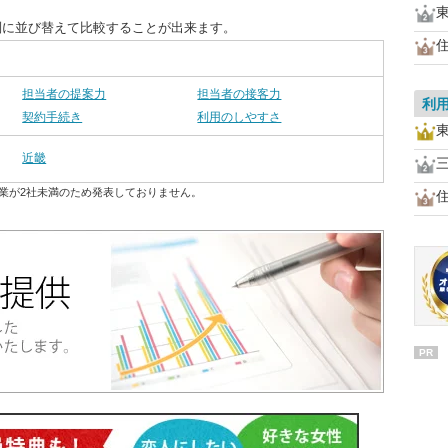
別に並び替えて比較することが出来ます。
担当者の提案力
担当者の接客力
利
契約手続き
利用のしやすさ
近畿
業が2社未満のため発表しておりません。
PR