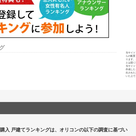
グ
当サイト
らの配置
ります。
とは固く
当サイト
作成した
出された
いた上で
 購入 戸建てランキングは、オリコンの以下の調査に基づい