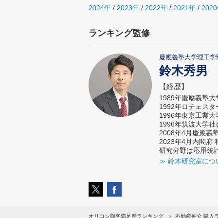
2024年
/
2023年
/
2022年
/
2021年
/
202
ランキング監修
慶應義塾大学理工学
鈴木秀男
【経歴】
1989年慶應義塾
1992年ロチェス
1996年東京工業
1996年筑波大学
2008年4月慶應
2023年4月内閣
研究分野は応用統
≫ 鈴木研究室につ
オリコン顧客満足度ランキング
不動産仲介 購入