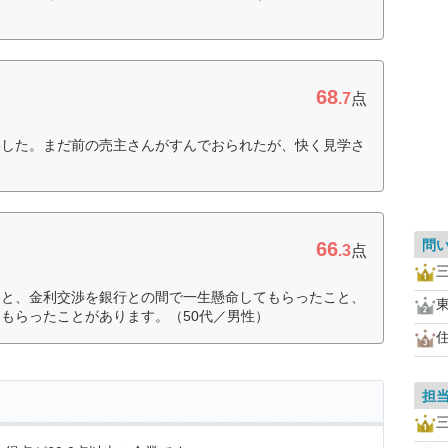
68
.7
点
絡した。まだ前の売主さんがすんでおられたが、快く見学さ
）
問
66
.3
点
とと、金利交渉を銀行との間で一生懸命してもらったこと、
もらったことがあります。（50代／男性）
担