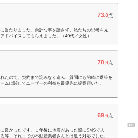
73
.0
点
人に当たりました。余計な事を話さず、私たちの思考を見
アドバイスしてもらえました。（40代／女性）
70
.9
点
られたので、契約まで淀みなく進み、質問にも的確に返答を
ォームに関してユーザーの利益を最優先に提案頂いた。
69
.6
点
PR
に良かったです。１年後に地震があった際にSMSで人
さる等、それまでの不動産業者さんとは違う対応でした。