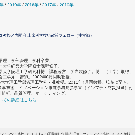
0年
/
2019年
/
2018年
/
2017年
/
2016年
部教授／内閣府 上席科学技術政策フェロー（非常勤）
大学理工学部管理工学科卒業。
ター大学経営大学院修士課程修了。
大学大学院理工学研究科博士課程経営工学専攻修了。博士（工学）取得。
社会工学系・講師。2002年6月同助教授。
義塾大学理工学部管理工学科・准教授。2011年4月同教授、現在に至る。
府 科学技術・イノベーション推進事務局参事官（インフラ・防災担当）
計解析、品質管理、マーケティング。
いての詳細はこちら
ランキング・比較
おすすめの不動産仲介 購入 戸建てランキング・比較
2021年版