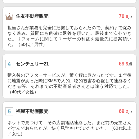
住友不動産販売
70
.6
点
担当さんが業務を完全に把握しておられたので、契約まで淀み
なく進み、質問にも的確に返答を頂いた。最後まで安心でき
た。リフォームに関してユーザーの利益を最優先に提案頂い
た。（50代／男性）
センチュリー21
69
.5
点
購入後のアフターサービスが、驚く程に良かったです。１年後
に地震があった際にSMSで人的、物的被害を心配して連絡をく
ださる等、それまでの不動産業者さんとは違う対応でした。
（40代／女性）
福屋不動産販売
69
.2
点
ネットで見つけて、その店舗電話連絡した。まだ前の売主さん
がすんでおられたが、快く見学させていただいた。（60代以上
／女性）