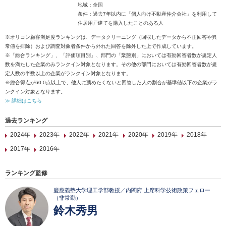
地域：全国
条件：過去7年以内に「個人向け不動産仲介会社」を利用して
住居用戸建てを購入したことのある人
※オリコン顧客満足度ランキングは、データクリーニング（回収したデータから不正回答や異
常値を排除）および調査対象者条件から外れた回答を除外した上で作成しています。
※「総合ランキング」、「評価項目別」、部門の「業態別」においては有効回答者数が規定人
数を満たした企業のみランクイン対象となります。その他の部門においては有効回答者数が規
定人数の半数以上の企業がランクイン対象となります。
※総合得点が60.0点以上で、他人に薦めたくないと回答した人の割合が基準値以下の企業がラ
ンクイン対象となります。
≫ 詳細はこちら
過去ランキング
2024年
2023年
2022年
2021年
2020年
2019年
2018年
2017年
2016年
ランキング監修
慶應義塾大学理工学部教授／内閣府 上席科学技術政策フェロー
（非常勤）
鈴木秀男