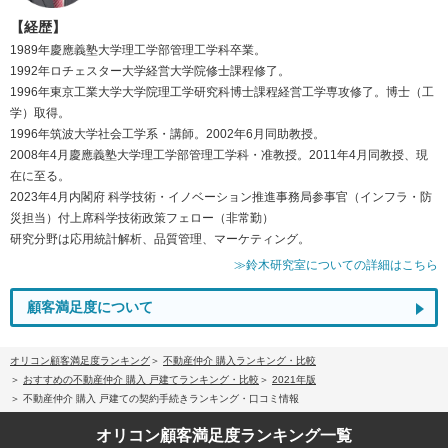
【経歴】
1989年慶應義塾大学理工学部管理工学科卒業。
1992年ロチェスター大学経営大学院修士課程修了。
1996年東京工業大学大学院理工学研究科博士課程経営工学専攻修了。博士（工
学）取得。
1996年筑波大学社会工学系・講師。2002年6月同助教授。
2008年4月慶應義塾大学理工学部管理工学科・准教授。2011年4月同教授、現
在に至る。
2023年4月内閣府 科学技術・イノベーション推進事務局参事官（インフラ・防
災担当）付上席科学技術政策フェロー（非常勤）
研究分野は応用統計解析、品質管理、マーケティング。
≫鈴木研究室についての詳細はこちら
顧客満足度について
オリコン顧客満足度ランキング
不動産仲介 購入ランキング・比較
おすすめの不動産仲介 購入 戸建てランキング・比較
2021年版
不動産仲介 購入 戸建ての契約手続きランキング・口コミ情報
オリコン顧客満足度
ランキング一覧