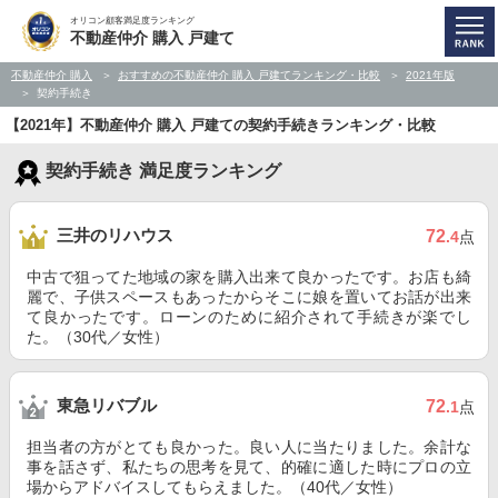
オリコン顧客満足度ランキング
不動産仲介 購入 戸建て
不動産仲介 購入
おすすめの不動産仲介 購入 戸建てランキング・比較
2021年版
契約手続き
【2021年】不動産仲介 購入 戸建ての契約手続きランキング・比較
契約手続き 満足度ランキング
三井のリハウス
72
.4
点
中古で狙ってた地域の家を購入出来て良かったです。お店も綺
麗で、子供スペースもあったからそこに娘を置いてお話が出来
て良かったです。ローンのために紹介されて手続きが楽でし
た。（30代／女性）
東急リバブル
72
.1
点
担当者の方がとても良かった。良い人に当たりました。余計な
事を話さず、私たちの思考を見て、的確に適した時にプロの立
場からアドバイスしてもらえました。（40代／女性）