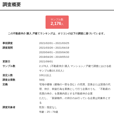
調査概要
サンプル数
2,176
人
この不動産仲介 購入 戸建てランキングは、オリコンの以下の調査に基づいています。
事前調査
2021/02/01～2021/03/25
調査期間
2021/03/26～2021/04/19
2020/04/01～2020/04/30
2019/04/26～2019/05/10
更新日
2021/09/01
サンプル数
2,176人（不動産仲介 購入 マンション／戸建て調査における総
サンプル数10,332人）
規定人数
100人以上
調査企業数
56社
定義
宅地や建物（建物の一部を含む）の売買、交換または貸借の代
理、仲介、斡旋行為を業務として行う企業のうち、「不動産の
売買の仲介」を業務内容とする不動産仲介企業
ただし、「新築物件」の仲介のみ行っている企業は対象外とす
る
調査対象者
性別：指定なし
年齢：25～79歳