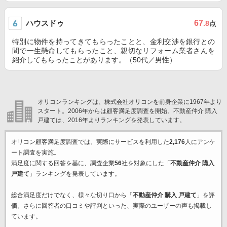
ハウスドゥ
67
.8
点
特別に物件を持ってきてもらったことと、金利交渉を銀行との
間で一生懸命してもらったこと、親切なリフォーム業者さんを
紹介してもらったことがあります。（50代／男性）
オリコンランキングは、株式会社オリコンを前身企業に1967年より
スタート。2006年からは顧客満足度調査を開始。不動産仲介 購入
戸建ては、2016年よりランキングを発表しています。
オリコン顧客満足度調査では、実際にサービスを利用した
2,176
人にアンケ
ート調査を実施。
満足度に関する回答を基に、調査企業
56
社を対象にした「
不動産仲介 購入
戸建て
」ランキングを発表しています。
総合満足度だけでなく、様々な切り口から「
不動産仲介 購入 戸建て
」を評
価。さらに回答者の口コミや評判といった、実際のユーザーの声も掲載し
ています。