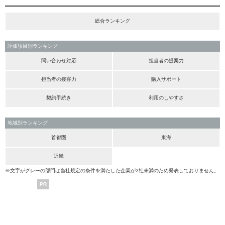
総合ランキング
評価項目別ランキング
問い合わせ対応
担当者の提案力
担当者の接客力
購入サポート
契約手続き
利用のしやすさ
地域別ランキング
首都圏
東海
近畿
※文字がグレーの部門は当社規定の条件を満たした企業が2社未満のため発表しておりません。
PR