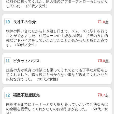
に熱心に乗ってくれた。購入後のアフターフォローもしっかり
していた。（30代／女性）
長谷工の仲介
71
.0
点
物件の問い合わせから引き渡し日まで、スムーズに取引を行う
ことができました。住宅ローンの手続きの際は、担当の方に的
確なアドバイスをしていただけたことが良かったと感じた点で
す。（30代／女性）
ピタットハウス
70
.8
点
担当の方が親身に相談にも乗ってくれてとても丁寧な対応をし
てくれました。購入後にも分からない事など教えてくれたりと
親切な方でした。（30代／女性）
福屋不動産販売
70
.7
点
内覧するまでにオーナーとやり取りをしていだいて即決ならば
の金額を提示してくれかなりのお値引きがあった。（50代／女
性）