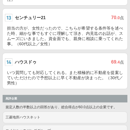
センチュリー21
70
.0
点
担当の方が、女性だったので、こちらが希望する条件等を述べ
た時、細かな事でもすぐに理解して頂き、内見迄のお話が、ス
ムーズにいきました。資金面でも、親身に相談に乗ってくれた
事。（60代以上／女性）
ハウスドゥ
69
.4
点
いつ質問しても対応してくれる。また積極的に不動産を提案し
ていただけたので予想以上に早く不動産が決まった。（30代／
男性）
高評企業
規定人数の半数以上の回答があり、総合得点が60.0点以上の企業です。
三菱地所ハウスネット