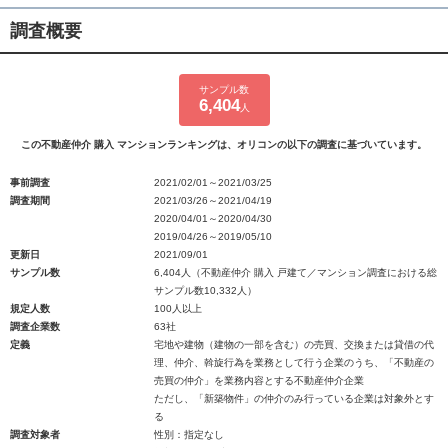
調査概要
サンプル数
6,404
人
この不動産仲介 購入 マンションランキングは、オリコンの以下の調査に基づいています。
事前調査
2021/02/01～2021/03/25
調査期間
2021/03/26～2021/04/19
2020/04/01～2020/04/30
2019/04/26～2019/05/10
更新日
2021/09/01
サンプル数
6,404人（不動産仲介 購入 戸建て／マンション調査における総
サンプル数10,332人）
規定人数
100人以上
調査企業数
63社
定義
宅地や建物（建物の一部を含む）の売買、交換または貸借の代
理、仲介、斡旋行為を業務として行う企業のうち、「不動産の
売買の仲介」を業務内容とする不動産仲介企業
ただし、「新築物件」の仲介のみ行っている企業は対象外とす
る
調査対象者
性別：指定なし