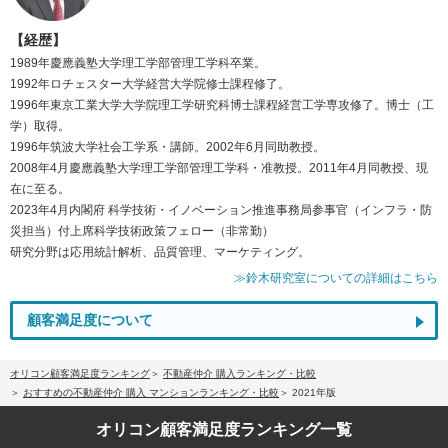
【経歴】
1989年慶應義塾大学理工学部管理工学科卒業。
1992年ロチェスター大学経営大学院修士課程修了。
1996年東京工業大学大学院理工学研究科博士課程経営工学専攻修了。博士（工
学）取得。
1996年筑波大学社会工学系・講師。2002年6月同助教授。
2008年4月慶應義塾大学理工学部管理工学科・准教授。2011年4月同教授、現
在に至る。
2023年4月内閣府 科学技術・イノベーション推進事務局参事官（インフラ・防
災担当）付上席科学技術政策フェロー（非常勤）
研究分野は応用統計解析、品質管理、マーケティング。
≫鈴木研究室についての詳細はこちら
顧客満足度について
オリコン顧客満足度ランキング
不動産仲介 購入ランキング・比較
おすすめの不動産仲介 購入 マンションランキング・比較
2021年版
オリコン顧客満足度
ランキング一覧