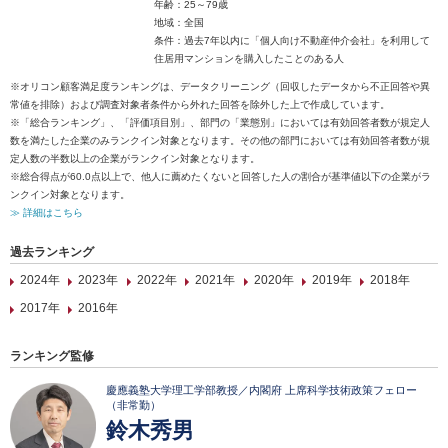
年齢：25～79歳
地域：全国
条件：過去7年以内に「個人向け不動産仲介会社」を利用して
住居用マンションを購入したことのある人
※オリコン顧客満足度ランキングは、データクリーニング（回収したデータから不正回答や異
常値を排除）および調査対象者条件から外れた回答を除外した上で作成しています。
※「総合ランキング」、「評価項目別」、部門の「業態別」においては有効回答者数が規定人
数を満たした企業のみランクイン対象となります。その他の部門においては有効回答者数が規
定人数の半数以上の企業がランクイン対象となります。
※総合得点が60.0点以上で、他人に薦めたくないと回答した人の割合が基準値以下の企業がラ
ンクイン対象となります。
≫ 詳細はこちら
過去ランキング
2024年
2023年
2022年
2021年
2020年
2019年
2018年
2017年
2016年
ランキング監修
慶應義塾大学理工学部教授／内閣府 上席科学技術政策フェロー
（非常勤）
鈴木秀男