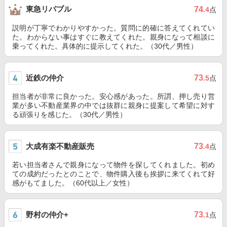
東急リバブル
74
.4
点
説明が丁寧でわかりやすかった。質問に的確に答えてくれてい
た。わからない事はすぐに教えてくれた。親身になって相談に
乗ってくれた。具体的に提示してくれた。（30代／男性）
近鉄の仲介
73
.5
点
担当者が非常に良かった。安心感があった。所謂、押し売り営
業が多い不動産業界の中では抜群に親身に提案して希望に対す
る頑張りを感じた。（30代／男性）
大成有楽不動産販売
73
.4
点
若い担当者さんで親身になって物件を探してくれました。初め
ての成約だったとのことで、物件購入後も挨拶に来てくれて好
感がもてました。（60代以上／女性）
野村の仲介+
73
.1
点