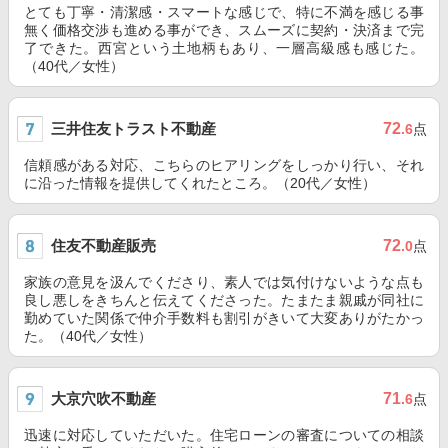
とても丁寧・清潔感・スマートな感じで、特に不満を感じる事
無く価格交渉も進める事ができ、スムーズに契約・決済まで完
了できた。西宮という土地柄もあり、一層高級感も感じた。
（40代／女性）
三井住友トラスト不動産
72
.6
点
信頼感がある対応、こちらのヒアリングをしっかり行い、それ
に沿った情報を提供してくれたところ。（20代／女性）
住友不動産販売
72
.0
点
家族の意見を汲んでくださり、素人では気付けないような点も
良し悪しをきちんと伝えてくださった。たまたま親戚が同社に
勤めていた関係で仲介手数料も割引がきいて大変ありがたかっ
た。（40代／女性）
大京穴吹不動産
71
.6
点
迅速に対応していただいた。住宅ローンの審査についての相談