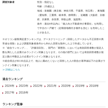
調査対象者
性別：指定なし
年齢：25歳以上
地域：首都圏（東京都、神奈川県、千葉県、埼玉県）、東海圏
（愛知県、三重県、岐阜県、静岡県）、近畿圏（大阪府、京都
府、兵庫県、奈良県、和歌山県、滋賀県）
条件：過去6年以内に「個人向け不動産仲介事業社」を利用し
て中古の一戸建て（定期借地権付き物件を含む）を売却したこ
とがある人。
※オリコン顧客満足度ランキングは、データクリーニング（回収したデータから不正回答や異
常値を排除）および調査対象者条件から外れた回答を除外した上で作成しています。
※「総合ランキング」、「評価項目別」、部門の「業態別」においては有効回答者数が規定人
数を満たした企業のみランクイン対象となります。その他の部門においては有効回答者数が規
定人数の半数以上の企業がランクイン対象となります。
※総合得点が60.00点以上で、他人に薦めたくないと回答した人の割合が基準値以下の企業がラ
ンクイン対象となります。
≫ 詳細はこちら
過去ランキング
2024年
2023年
2022年
2021年
2020年
2019年
2018年
2017年
2016年
ランキング監修