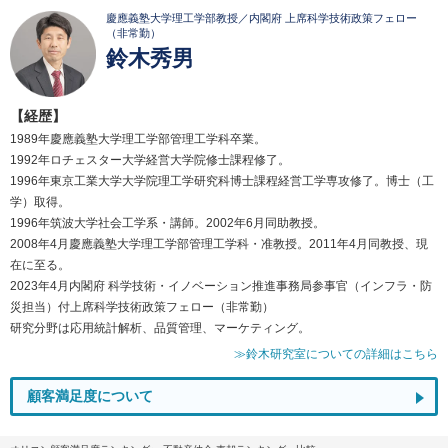
慶應義塾大学理工学部教授／内閣府 上席科学技術政策フェロー
（非常勤）
鈴木秀男
【経歴】
1989年慶應義塾大学理工学部管理工学科卒業。
1992年ロチェスター大学経営大学院修士課程修了。
1996年東京工業大学大学院理工学研究科博士課程経営工学専攻修了。博士（工
学）取得。
1996年筑波大学社会工学系・講師。2002年6月同助教授。
2008年4月慶應義塾大学理工学部管理工学科・准教授。2011年4月同教授、現
在に至る。
2023年4月内閣府 科学技術・イノベーション推進事務局参事官（インフラ・防
災担当）付上席科学技術政策フェロー（非常勤）
研究分野は応用統計解析、品質管理、マーケティング。
≫鈴木研究室についての詳細はこちら
顧客満足度について