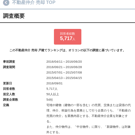
不動産仲介 売却 TOP
調査概要
回答者総数
5,717
人
この不動産仲介 売却 戸建てランキングは、オリコンの以下の調査に基づいています。
事前調査
2016/04/11～2016/06/20
調査期間
2016/06/21～2016/06/28
2015/07/01～2015/07/08
2015/04/13～2015/04/15
更新日
2016/09/01
回答者数
5,717人
規定人数
50人以上
調査企業数
54社
定義
宅地や建物（建物の一部を含む）の売買、交換または貸借の代
理、仲介、斡旋行為を業務として行う企業のうち、「不動産の
売買の仲介」を業務内容とする、不動産仲介企業を対象とす
る。
また、仲介物件は、「中古物件」に限り、「新築物件」は対象
外とする。