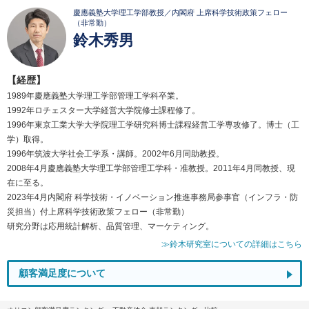
慶應義塾大学理工学部教授／内閣府 上席科学技術政策フェロー
（非常勤）
鈴木秀男
【経歴】
1989年慶應義塾大学理工学部管理工学科卒業。
1992年ロチェスター大学経営大学院修士課程修了。
1996年東京工業大学大学院理工学研究科博士課程経営工学専攻修了。博士（工
学）取得。
1996年筑波大学社会工学系・講師。2002年6月同助教授。
2008年4月慶應義塾大学理工学部管理工学科・准教授。2011年4月同教授、現
在に至る。
2023年4月内閣府 科学技術・イノベーション推進事務局参事官（インフラ・防
災担当）付上席科学技術政策フェロー（非常勤）
研究分野は応用統計解析、品質管理、マーケティング。
≫鈴木研究室についての詳細はこちら
顧客満足度について