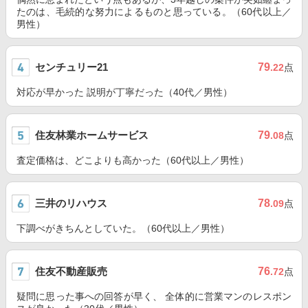
たのは、毛続的な努力によるものと思っている。（60代以上／
男性）
センチュリー21
79
.22
点
対応が早かった 説明が丁寧だった（40代／男性）
住友林業ホームサービス
79
.08
点
査定価格は、どこよりも高かった（60代以上／男性）
三井のリハウス
78
.09
点
下調べがきちんとしていた。（60代以上／男性）
住友不動産販売
76
.72
点
疑問に思った事への回答が早く、 全体的に営業マンのレスポン