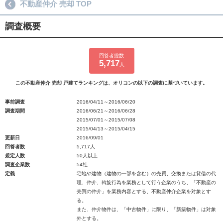
不動産仲介 売却 TOP
調査概要
回答者総数
5,717
人
この不動産仲介 売却 戸建てランキングは、オリコンの以下の調査に基づいています。
事前調査
2016/04/11～2016/06/20
調査期間
2016/06/21～2016/06/28
2015/07/01～2015/07/08
2015/04/13～2015/04/15
更新日
2016/09/01
回答者数
5,717人
規定人数
50人以上
調査企業数
54社
定義
宅地や建物（建物の一部を含む）の売買、交換または貸借の代
理、仲介、斡旋行為を業務として行う企業のうち、「不動産の
売買の仲介」を業務内容とする、不動産仲介企業を対象とす
る。
また、仲介物件は、「中古物件」に限り、「新築物件」は対象
外とする。