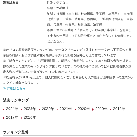
調査対象者
性別：指定なし
年齢：25歳以上
地域：首都圏（東京都、神奈川県、千葉県、埼玉県）、東海圏
（愛知県、三重県、岐阜県、静岡県）、近畿圏（大阪府、京都
府、兵庫県、奈良県、和歌山県、滋賀県）
条件：過去6年以内に「個人向け不動産仲介事業社」を利用し
て中古の一戸建て（定期借地権付き物件を含む）を売却したこ
とがある人。
※オリコン顧客満足度ランキングは、データクリーニング（回収したデータから不正回答や異
常値を排除）および調査対象者条件から外れた回答を除外した上で作成しています。
※「総合ランキング」、「評価項目別」、部門の「業態別」においては有効回答者数が規定人
数を満たした企業のみランクイン対象となります。その他の部門においては有効回答者数が規
定人数の半数以上の企業がランクイン対象となります。
※総合得点が60.00点以上で、他人に薦めたくないと回答した人の割合が基準値以下の企業がラ
ンクイン対象となります。
≫ 詳細はこちら
過去ランキング
2024年
2023年
2022年
2021年
2020年
2019年
2018年
2017年
2016年
ランキング監修