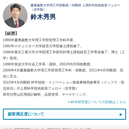
慶應義塾大学理工学部教授／内閣府 上席科学技術政策フェロー
（非常勤）
鈴木秀男
【経歴】
1989年慶應義塾大学理工学部管理工学科卒業。
1992年ロチェスター大学経営大学院修士課程修了。
1996年東京工業大学大学院理工学研究科博士課程経営工学専攻修了。博士（工
学）取得。
1996年筑波大学社会工学系・講師。2002年6月同助教授。
2008年4月慶應義塾大学理工学部管理工学科・准教授。2011年4月同教授、現
在に至る。
2023年4月内閣府 科学技術・イノベーション推進事務局参事官（インフラ・防
災担当）付上席科学技術政策フェロー（非常勤）
研究分野は応用統計解析、品質管理、マーケティング。
≫鈴木研究室についての詳細はこちら
顧客満足度について