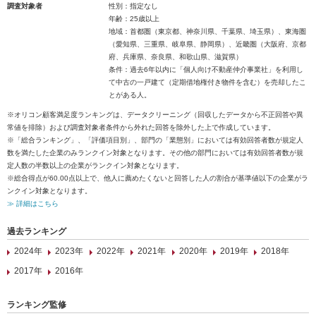
調査対象者
性別：指定なし
年齢：25歳以上
地域：首都圏（東京都、神奈川県、千葉県、埼玉県）、東海圏
（愛知県、三重県、岐阜県、静岡県）、近畿圏（大阪府、京都
府、兵庫県、奈良県、和歌山県、滋賀県）
条件：過去6年以内に「個人向け不動産仲介事業社」を利用し
て中古の一戸建て（定期借地権付き物件を含む）を売却したこ
とがある人。
※オリコン顧客満足度ランキングは、データクリーニング（回収したデータから不正回答や異
常値を排除）および調査対象者条件から外れた回答を除外した上で作成しています。
※「総合ランキング」、「評価項目別」、部門の「業態別」においては有効回答者数が規定人
数を満たした企業のみランクイン対象となります。その他の部門においては有効回答者数が規
定人数の半数以上の企業がランクイン対象となります。
※総合得点が60.00点以上で、他人に薦めたくないと回答した人の割合が基準値以下の企業がラ
ンクイン対象となります。
≫ 詳細はこちら
過去ランキング
2024年
2023年
2022年
2021年
2020年
2019年
2018年
2017年
2016年
ランキング監修