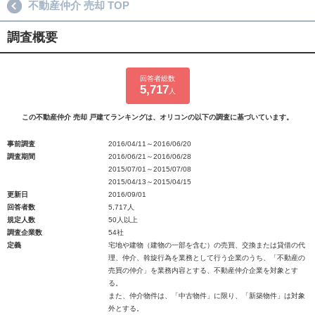
不動産仲介 売却 TOP
調査概要
回答者総数
5,717
人
この不動産仲介 売却 戸建てランキングは、オリコンの以下の調査に基づいています。
事前調査
2016/04/11～2016/06/20
調査期間
2016/06/21～2016/06/28
2015/07/01～2015/07/08
2015/04/13～2015/04/15
更新日
2016/09/01
回答者数
5,717人
規定人数
50人以上
調査企業数
54社
定義
宅地や建物（建物の一部を含む）の売買、交換または貸借の代
理、仲介、斡旋行為を業務として行う企業のうち、「不動産の
売買の仲介」を業務内容とする、不動産仲介企業を対象とす
る。
また、仲介物件は、「中古物件」に限り、「新築物件」は対象
外とする。