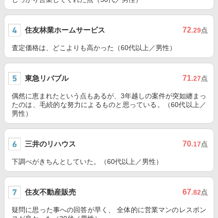
住友林業ホームサービス
72
.29
点
査定価格は、どこよりも高かった（60代以上／男性）
東急リバブル
71
.27
点
偶然に恵まれたという点もあるが、3年越しの案件が突如纏まっ
たのは、毛続的な努力によるものと思っている。（60代以上／
男性）
三井のリハウス
70
.17
点
下調べがきちんとしていた。（60代以上／男性）
住友不動産販売
67
.82
点
疑問に思った事への回答が早く、 全体的に営業マンのレスポン