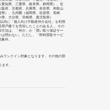
（愛知県、三重県、岐阜県、静岡県）、近
大阪府、京都府、兵庫県、奈良県、和歌山
賀県）、九州圏（福岡県、佐賀県、長崎
本県、大分県、宮崎県、鹿児島県）
年以内に「個人向け不動産仲介会社」を利用
居用戸建てを売却したことのある人 。その
却方法は、「仲介」か「買い取り保証サー
かは問わない。ただし、「即時買取サービ
対象外。
みランクイン対象となります。その他の部
ります。