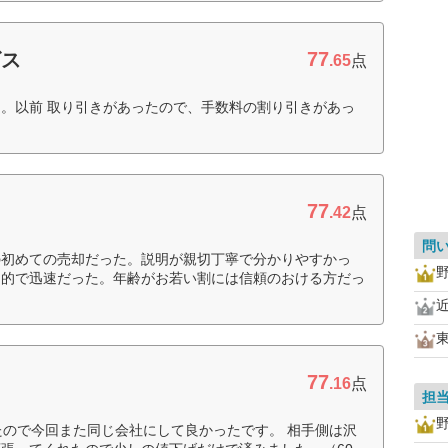
77
ビス
.65
点
。以前 取り引きがあったので、手数料の割り引きがあっ
77
.42
点
問
の初めての売却だった。説明が親切丁寧で分かりやすかっ
期的で迅速だった。年齢がお若い割には信頼のおける方だっ
77
.16
点
担
たので今回また同じ会社にして良かったです。 相手側は沢