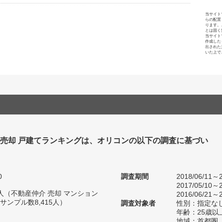
当サイト
らの配置
ります。
とは固く
当サイト
作成した
出された
いた上で
 売却 戸建てランキングは、オリコンの以下の調査に基づい
0
調査期間
2018/06/11～2
2017/05/10～2
67人（不動産仲介 売却 マンション
2016/06/21～2
ンプル数8,415人）
調査対象者
性別：指定な
年齢：25歳以
地域：首都圏