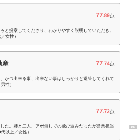
77
.89
点
いろと提案してくださり、わかりやすく説明していただき、
代／女性）
77
動産
.74
点
き、かつ出来る事、出来ない事はしっかりと返答してくれて
／男性）
77
.72
点
頼した。姉と二人、アポ無しでの飛び込みだったが営業担当
PR
0代以上／女性）