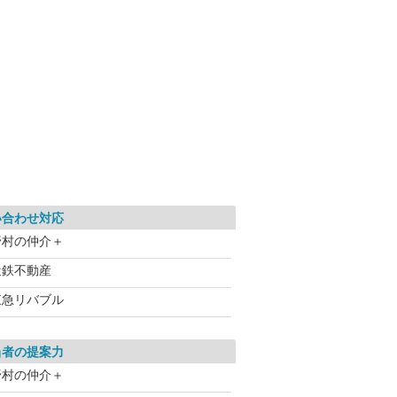
い合わせ対応
野村の仲介＋
近鉄不動産
東急リバブル
当者の提案力
野村の仲介＋