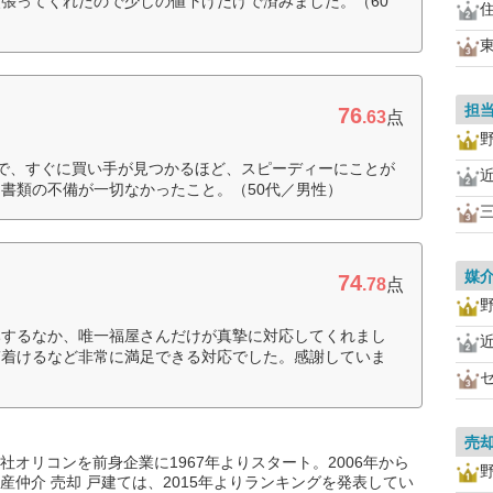
張ってくれたので少しの値下げだけで済みました。（60
担
76
.63
点
で、すぐに買い手が見つかるほど、スピーディーにことが
書類の不備が一切なかったこと。（50代／男性）
媒
74
.78
点
みするなか、唯一福屋さんだけが真摯に対応してくれまし
ぎ着けるなど非常に満足できる対応でした。感謝していま
売
オリコンを前身企業に1967年よりスタート。2006年から
仲介 売却 戸建ては、2015年よりランキングを発表してい