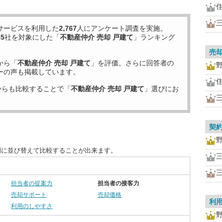
サービスを利用した
2,767
人にアンケート調査を実施。
65
社を対象にした「
不動産仲介 売却 戸建て
」ランキング
売
から「
不動産仲介 売却 戸建て
」を評価。さらに回答者の
ーの声も掲載しています。
からも比較することで「
不動産仲介 売却 戸建て
」選びにお
契
別に並び替えて比較することが出来ます。
担当者の提案力
担当者の接客力
売却サポート
売却価格
利
利用のしやすさ