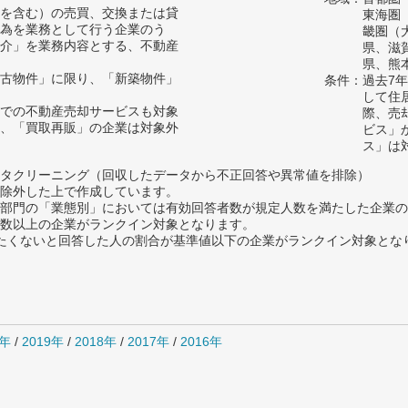
を含む）の売買、交換または貸
東海圏
為を業務として行う企業のう
畿圏（
介」を業務内容とする、不動産
県、滋
県、熊
古物件」に限り、「新築物件」
条件：過去7
して住
での不動産売却サービスも対象
際、売
、「買取再販」の企業は対象外
ビス」
ス」は
タクリーニング（回収したデータから不正回答や異常値を排除）
除外した上で作成しています。
部門の「業態別」においては有効回答者数が規定人数を満たした企業の
数以上の企業がランクイン対象となります。
薦めたくないと回答した人の割合が基準値以下の企業がランクイン対象とな
0年
/
2019年
/
2018年
/
2017年
/
2016年