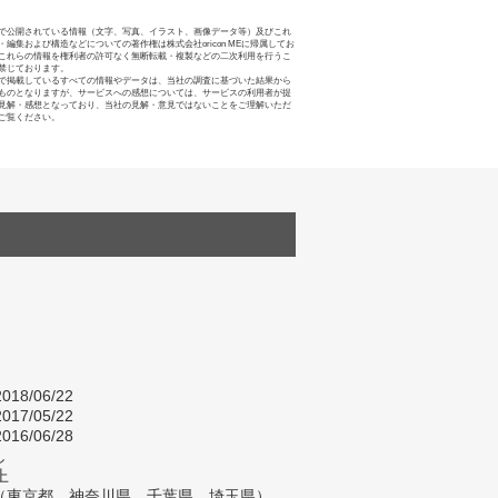
で公開されている情報（文字、写真、イラスト、画像データ等）及びこれ
・編集および構造などについての著作権は株式会社oricon MEに帰属してお
これらの情報を権利者の許可なく無断転載・複製などの二次利用を行うこ
禁じております。
で掲載しているすべての情報やデータは、当社の調査に基づいた結果から
ものとなりますが、サービスへの感想については、サービスの利用者が提
見解・感想となっており、当社の見解・意見ではないことをご理解いただ
ご覧ください。
018/06/22
017/05/22
016/06/28
し
上
（東京都、神奈川県、千葉県、埼玉県）、