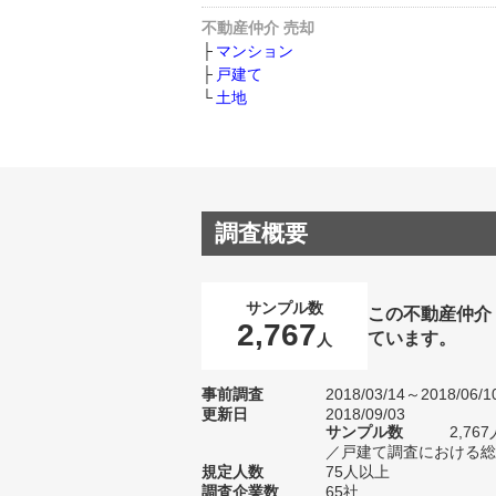
不動産仲介 売却
マンション
戸建て
土地
調査概要
サンプル数
この不動産仲介
2,767
ています。
人
事前調査
2018/03/14～2018/06/1
更新日
2018/09/03
サンプル数
2,7
／戸建て調査における総サ
規定人数
75人以上
調査企業数
65社