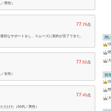
上／男性）
77
.76
点
が適切なサポートをし、スムーズに契約が完了できた。
問
77
.62
点
上／女性）
担
77
.45
点
ただけた（50代／男性）