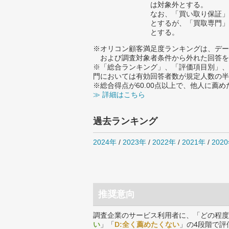
は対象外とする。
なお、「買い取り保証」
とするが、「買取専門」
とする。
※オリコン顧客満足度ランキングは、デー
および調査対象者条件から外れた回答を
※「総合ランキング」、「評価項目別」、
門においては有効回答者数が規定人数の半
※総合得点が60.00点以上で、他人に
≫ 詳細はこちら
過去ランキング
2024年
/
2023年
/
2022年
/
2021年
/
202
推奨意向
調査企業のサービス利用者に、「どの程度
い
」「
D:全く薦めたくない
」の4段階で評