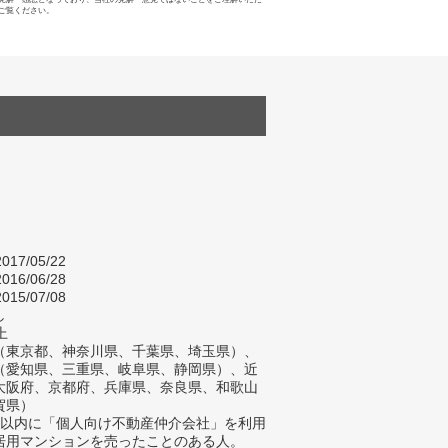
ご覧ください。
017/05/22
016/06/28
015/07/08
し
上
（東京都、神奈川県、千葉県、埼玉県）、
（愛知県、三重県、岐阜県、静岡県）、近
大阪府、京都府、兵庫県、奈良県、和歌山
賀県）
年以内に「個人向け不動産仲介会社」を利用
居用マンションを売ったことのある人。