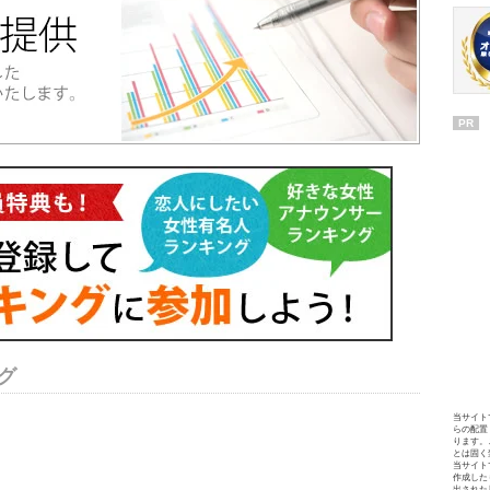
PR
グ
当サイト
らの配置
ります。
とは固く
当サイト
作成した
出された