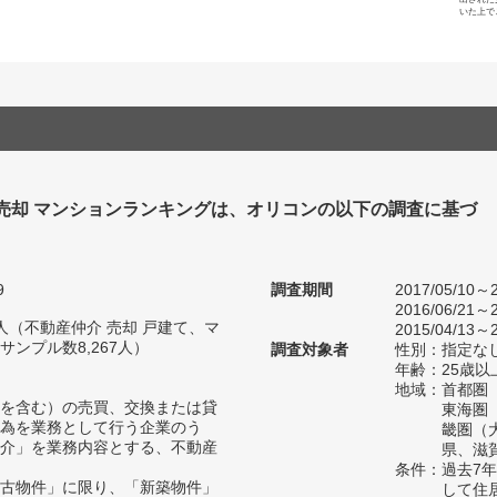
いた上で
 売却 マンションランキングは、オリコンの以下の調査に基づ
9
調査期間
2017/05/10～2
2016/06/21～2
76人（不動産仲介 売却 戸建て、マ
2015/04/13～2
ンプル数8,267人）
調査対象者
性別：指定な
年齢：25歳以
地域：首都圏
を含む）の売買、交換または貸
東海圏
為を業務として行う企業のう
畿圏（
介」を業務内容とする、不動産
県、滋
条件：過去7
古物件」に限り、「新築物件」
して住