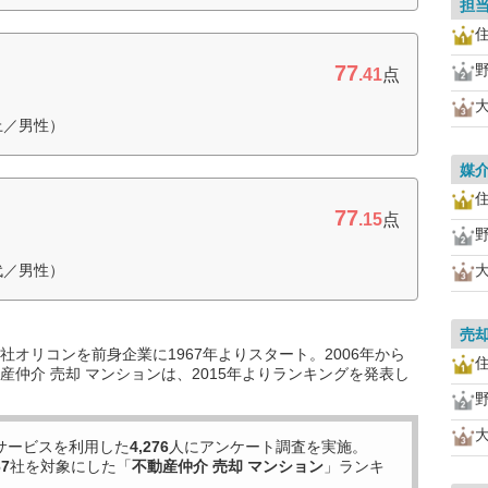
担
77
.41
点
上／男性）
媒
77
.15
点
代／男性）
売
オリコンを前身企業に1967年よりスタート。2006年から
仲介 売却 マンションは、2015年よりランキングを発表し
サービスを利用した
4,276
人にアンケート調査を実施。
67
社を対象にした「
不動産仲介 売却 マンション
」ランキ