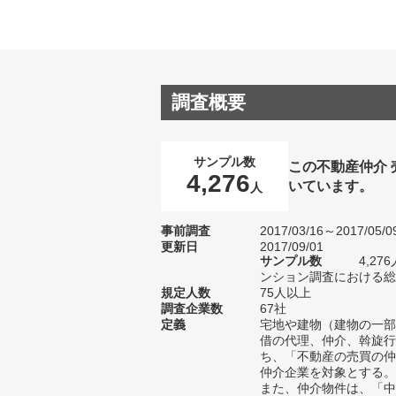
調査概要
サンプル数
この不動産仲介
4,276
いています。
人
事前調査
2017/03/16～2017/05/0
更新日
2017/09/01
サンプル数
4,2
ンション調査における総サ
規定人数
75人以上
調査企業数
67社
定義
宅地や建物（建物の一部
借の代理、仲介、斡旋行
ち、「不動産の売買の仲
仲介企業を対象とする。
また、仲介物件は、「中