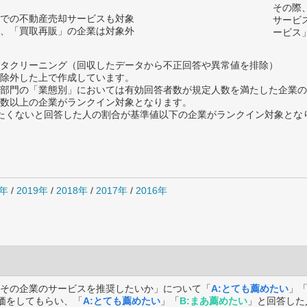
その際
での不動産売却サービスも対象
サービ
、「買取再販」の企業は対象外
ービス
タクリーニング（回収したデータから不正回答や異常値を排除）
除外した上で作成しています。
部門の「業態別」においては有効回答者数が規定人数を満たした企業の
数以上の企業がランクイン対象となります。
薦めたくないと回答した人の割合が基準値以下の企業がランクイン対象とな
0年
/
2019年
/
2018年
/
2017年
/
2016年
その企業のサービスを推奨したいか」について「
A:とても薦めたい
」
価をしてもらい、「
A:とても薦めたい
」「
B:まあ薦めたい
」と回答した