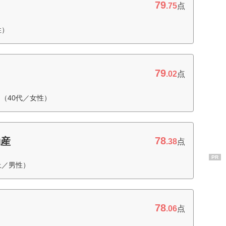
79
.75
点
性）
79
.02
点
（40代／女性）
78
動産
.38
点
PR
上／男性）
78
.06
点