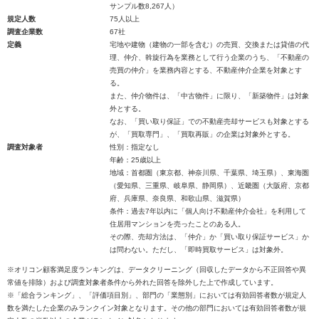
サンプル数8,267人）
規定人数
75人以上
調査企業数
67社
定義
宅地や建物（建物の一部を含む）の売買、交換または貸借の代
理、仲介、斡旋行為を業務として行う企業のうち、「不動産の
売買の仲介」を業務内容とする、不動産仲介企業を対象とす
る。
また、仲介物件は、「中古物件」に限り、「新築物件」は対象
外とする。
なお、「買い取り保証」での不動産売却サービスも対象とする
が、「買取専門」、「買取再販」の企業は対象外とする。
調査対象者
性別：指定なし
年齢：25歳以上
地域：首都圏（東京都、神奈川県、千葉県、埼玉県）、東海圏
（愛知県、三重県、岐阜県、静岡県）、近畿圏（大阪府、京都
府、兵庫県、奈良県、和歌山県、滋賀県）
条件：過去7年以内に「個人向け不動産仲介会社」を利用して
住居用マンションを売ったことのある人。
その際、売却方法は、「仲介」か「買い取り保証サービス」か
は問わない。ただし、「即時買取サービス」は対象外。
※オリコン顧客満足度ランキングは、データクリーニング（回収したデータから不正回答や異
常値を排除）および調査対象者条件から外れた回答を除外した上で作成しています。
※「総合ランキング」、「評価項目別」、部門の「業態別」においては有効回答者数が規定人
数を満たした企業のみランクイン対象となります。その他の部門においては有効回答者数が規