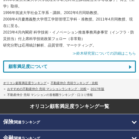
学）取得。
1996年筑波大学社会工学系・講師。2002年6月同助教授。
2008年4月慶應義塾大学理工学部管理工学科・准教授。2011年4月同教授、現
在に至る。
2023年4月内閣府 科学技術・イノベーション推進事務局参事官（インフラ・防
災担当）付上席科学技術政策フェロー（非常勤）
研究分野は応用統計解析、品質管理、マーケティング。
≫鈴木研究室についての詳細はこちら
顧客満足度について
オリコン顧客満足度ランキング
不動産仲介 売却ランキング・比較
おすすめの不動産仲介 売却 マンションランキング・比較
2017年版
不動産仲介 売却 マンションの首都圏ランキング・口コミ情報
オリコン顧客満足度
ランキング一覧
保険
関連ランキング
金融
関連ランキング