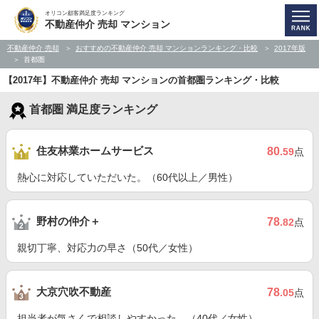
オリコン顧客満足度ランキング
不動産仲介 売却 マンション
不動産仲介 売却
おすすめの不動産仲介 売却 マンションランキング・比較
2017年版
首都圏
【2017年】不動産仲介 売却 マンションの首都圏ランキング・比較
首都圏 満足度ランキング
住友林業ホームサービス
80
.59
点
熱心に対応していただいた。（60代以上／男性）
野村の仲介＋
78
.82
点
親切丁寧、対応力の早さ（50代／女性）
大京穴吹不動産
78
.05
点
担当者が気さくで相談しやすかった。（40代／女性）