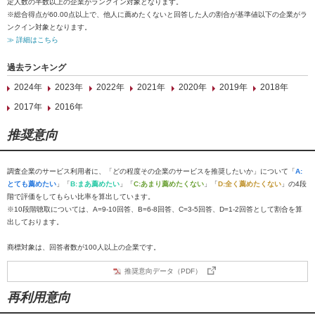
定人数の半数以上の企業がランクイン対象となります。
※総合得点が60.00点以上で、他人に薦めたくないと回答した人の割合が基準値以下の企業がラ
ンクイン対象となります。
≫ 詳細はこちら
過去ランキング
2024年
2023年
2022年
2021年
2020年
2019年
2018年
2017年
2016年
推奨意向
調査企業のサービス利用者に、「どの程度その企業のサービスを推奨したいか」について「
A:
とても薦めたい
」「
B:まあ薦めたい
」「
C:あまり薦めたくない
」「
D:全く薦めたくない
」の4段
階で評価をしてもらい比率を算出しています。
※10段階聴取については、A=9-10回答、B=6-8回答、C=3-5回答、D=1-2回答として割合を算
出しております。
商標対象は、回答者数が100人以上の企業です。
推奨意向データ（PDF）
再利用意向