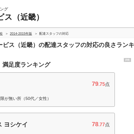
ング
ビス（近畿）
較
2014-2015年版
配達スタッフの対応
宅配サービス（近畿）の配達スタッフの対応の良さラン
PR
 満足度ランキング
79
.75
点
限が無い所（50代／女性）
78
 ヨシケイ
.77
点