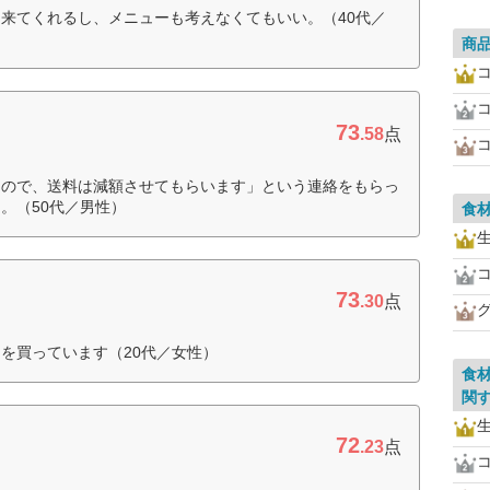
来てくれるし、メニューも考えなくてもいい。（40代／
商
73
.58
点
たので、送料は減額させてもらいます」という連絡をもらっ
。（50代／男性）
食
73
.30
点
を買っています（20代／女性）
食
関
72
.23
点