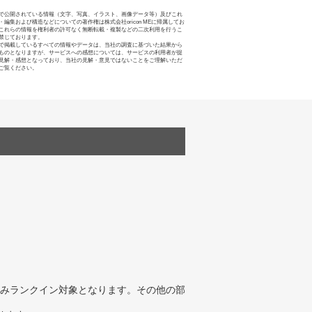
で公開されている情報（文字、写真、イラスト、画像データ等）及びこれ
・編集および構造などについての著作権は株式会社oricon MEに帰属してお
これらの情報を権利者の許可なく無断転載・複製などの二次利用を行うこ
禁じております。
で掲載しているすべての情報やデータは、当社の調査に基づいた結果から
ものとなりますが、サービスへの感想については、サービスの利用者が提
見解・感想となっており、当社の見解・意見ではないことをご理解いただ
ご覧ください。
みランクイン対象となります。その他の部