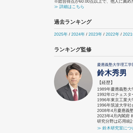
※総合得点が60.00点以上で、他人に
≫ 詳細はこちら
過去ランキング
2025年
/
2024年
/
2023年
/
2022年
/
202
ランキング監修
慶應義塾大学理工学
鈴木秀男
【経歴】
1989年慶應義塾
1992年ロチェス
1996年東京工業
1996年筑波大学
2008年4月慶應
2023年4月内閣
研究分野は応用統
≫ 鈴木研究室につ