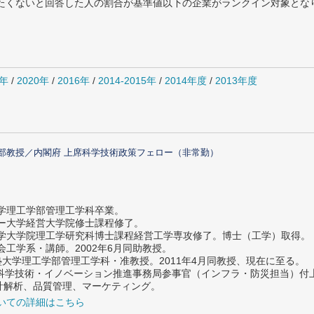
薦めたくないと回答した人の割合が基準値以下の企業がランクイン対象とな
1年
/
2020年
/
2016年
/
2014-2015年
/
2014年度
/
2013年度
部教授／内閣府 上席科学技術政策フェロー（非常勤）
大学理工学部管理工学科卒業。
ター大学経営大学院修士課程修了。
大学大学院理工学研究科博士課程経営工学専攻修了。博士（工学）取得。
社会工学系・講師。2002年6月同助教授。
義塾大学理工学部管理工学科・准教授。2011年4月同教授、現在に至る。
府 科学技術・イノベーション推進事務局参事官（インフラ・防災担当）
計解析、品質管理、マーケティング。
いての詳細はこちら