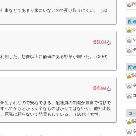
仕事などであまり家にいないので受け取りにくい。（30
配
O
69
.04
点
利用した。想像以上に価値のある野菜が届いた。（30代
配
64
.94
点
旧州生まれなので安心できる。配達員の知識が豊富で信頼で
料すべてがもとから安全なものばかりではないが、他社比較
コ
。原発に頼らないで発電もしている。（50代／女性）