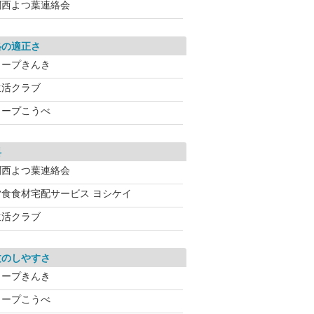
関西よつ葉連絡会
格の適正さ
コープきんき
生活クラブ
コープこうべ
料
関西よつ葉連絡会
夕食食材宅配サービス ヨシケイ
生活クラブ
文のしやすさ
コープきんき
コープこうべ