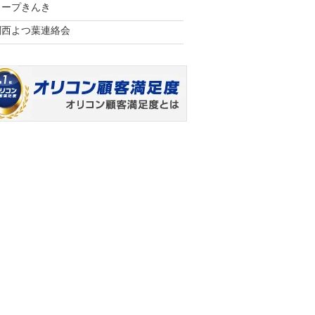
コープきんき
関西よつ葉連絡会