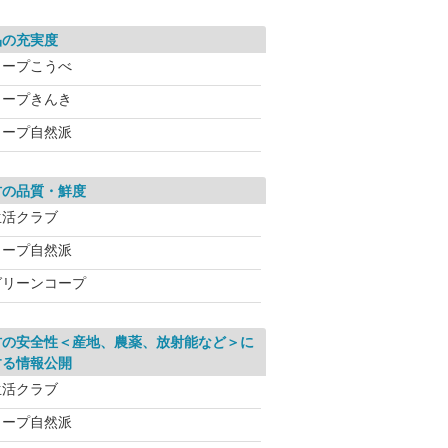
品の充実度
コープこうべ
コープきんき
コープ自然派
材の品質・鮮度
生活クラブ
コープ自然派
グリーンコープ
材の安全性＜産地、農薬、放射能など＞に
する情報公開
生活クラブ
コープ自然派