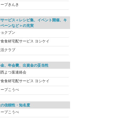
コープきんき
帯サービス＜レシピ集、イベント開催、キ
ンペーンなど＞の充実
ショクブン
夕食食材宅配サービス ヨシケイ
生活クラブ
会金、年会費、出資金の妥当性
関西よつ葉連絡会
夕食食材宅配サービス ヨシケイ
コープこうべ
社の信頼性・知名度
コープこうべ