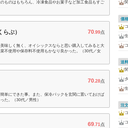
判のものはもちろん、冷凍食品やお菓子など加工食品もすご
価
70
すくらぶ）
.99
点
く美味しく無く、オイシックスならと思い購入してみると大
菜不使用や保存料不使用もかなり良かった。（30代／女
送
70
.28
点
が簡単にできた事。また、保冷パックを玄関に置いておけば
った。（30代／男性）
注
69
.71
点