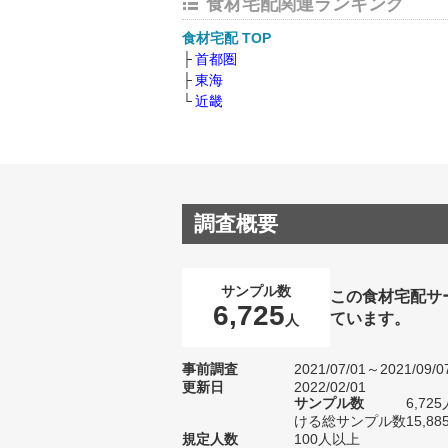
食材宅配関連ランキング
食材宅配 TOP
首都圏
東海
近畿
調査概要
サンプル数
この食材宅配サ
6,725
ています。
人
事前調査
2021/07/01～2021/09/0
更新日
2022/02/01
サンプル数
6,7
ける総サンプル数15,88
規定人数
100人以上