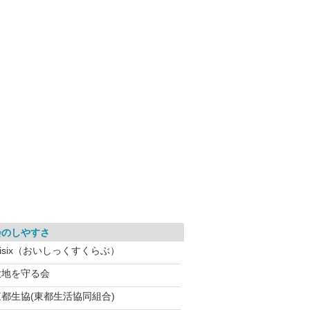
会のしやすさ
isix（おいしっくすくらぶ）
大地を守る会
東都生協(東都生活協同組合)