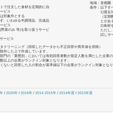
地域：首都圏
トで注文した食材を定期的に自
条件：以下す
ービス
1)過
は対象外とする
（定期
わず、いわゆる半調理品、完成品
とがあ
ービス
2)食
(野菜のみ 等)を取り扱うサービ
ただし
試しサ
るサービス
タクリーニング（回収したデータから不正回答や異常値を排除）
除外した上で作成しています。
部門の「業態別」においては有効回答者数が規定人数を満たした企業の
数以上の企業がランクイン対象となります。
めたくないと回答した人の割合が基準値以下の企業がランクイン対象とな
1年
/
2020年
/
2016年
/
2014-2015年
/
2014年度
/
2013年度