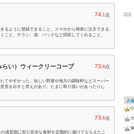
74
.1
点
PR
できるように登録できること。スマホから簡単に注文できる
届くこと。チラシ、袋、パックなど回収してくれること。
73
みらい）ウィークリーコープ
.8
点
がたてやすかった。珍しい野菜や地方の調味料などスーパー
の意見を出すと答えがあり、たまに取り扱いがあったりし
入
O
73
.6
点
ちの成長期に安心安全な食材を定期的に届けてもらえたこ