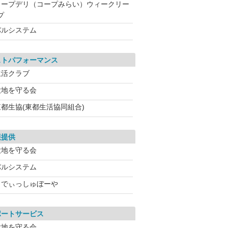
コープデリ（コープみらい）ウィークリー
プ
パルシステム
ストパフォーマンス
生活クラブ
大地を守る会
東都生協(東都生活協同組合)
報提供
大地を守る会
パルシステム
らでぃっしゅぼーや
ポートサービス
大地を守る会