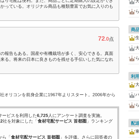
やはり宅配は便利。また、商品ごとに定期購入の設定ができ
助かっている。オリジナル商品も種類豊富でお気に入りのも
商
72
.0
点
どの報告もある。国産や有機栽培が多く、安心できる。真面
出来る。将来の日本に良きものを残せる手伝いした気になれ
利
オリコンを前身企業に1967年よりスタート。2006年から
サービスを利用した
6,725
人にアンケート調査を実施。
12
社を対象にした「
食材宅配サービス 首都圏
」ランキング
配
から「
食材宅配サービス 首都圏
」を評価。さらに回答者の