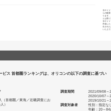
当サイト
らの配置
ります。
とは固く
当サイト
作成した
出された
いた上で
ービス 首都圏ランキングは、オリコンの以下の調査に基づい
7
調査期間
2021/09/08～2
2020/10/07～2
25人（首都圏／東海／近畿調査にお
2019/10/21～2
5人）
調査対象者
性別：指定な
年齢：20～84