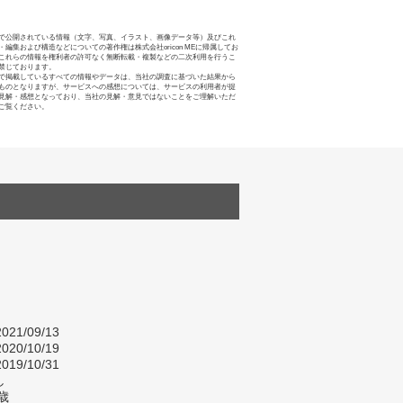
で公開されている情報（文字、写真、イラスト、画像データ等）及びこれ
・編集および構造などについての著作権は株式会社oricon MEに帰属してお
これらの情報を権利者の許可なく無断転載・複製などの二次利用を行うこ
禁じております。
で掲載しているすべての情報やデータは、当社の調査に基づいた結果から
ものとなりますが、サービスへの感想については、サービスの利用者が提
見解・感想となっており、当社の見解・意見ではないことをご理解いただ
ご覧ください。
021/09/13
020/10/19
019/10/31
し
歳