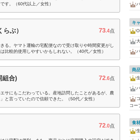
です。（60代以上／女性）
キ
73
すくらぶ）
.4
点
O
できる。ヤマト運輸の宅配便なので受け取りや時間変更がし
は比較的使用しやすいかもしれない。（40代／女性）
商
72
同組合)
.6
点
かエサにもこだわっている。産地訪問したことがあるが、農
」と言っていたので信頼できた。（50代／女性）
コー
食
72
.0
点