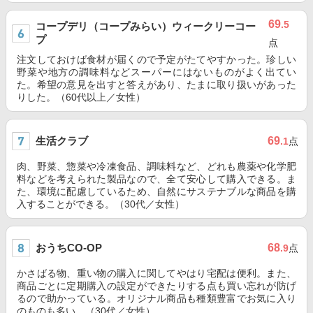
69
.5
コープデリ（コープみらい）ウィークリーコー
プ
点
注文しておけば食材が届くので予定がたてやすかった。珍しい
野菜や地方の調味料などスーパーにはないものがよく出てい
た。希望の意見を出すと答えがあり、たまに取り扱いがあった
りした。（60代以上／女性）
生活クラブ
69
.1
点
肉、野菜、惣菜や冷凍食品、調味料など、どれも農薬や化学肥
料などを考えられた製品なので、全て安心して購入できる。ま
た、環境に配慮しているため、自然にサステナブルな商品を購
入することができる。（30代／女性）
おうちCO-OP
68
.9
点
かさばる物、重い物の購入に関してやはり宅配は便利。また、
商品ごとに定期購入の設定ができたりする点も買い忘れが防げ
るので助かっている。オリジナル商品も種類豊富でお気に入り
のものも多い。（30代／女性）