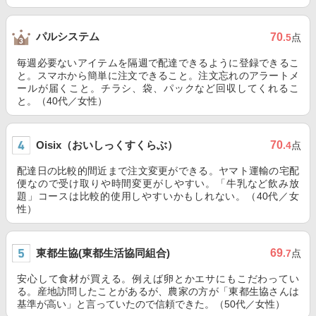
パルシステム
70
.5
点
毎週必要ないアイテムを隔週で配達できるように登録できるこ
と。スマホから簡単に注文できること。注文忘れのアラートメ
ールが届くこと。チラシ、袋、パックなど回収してくれるこ
と。（40代／女性）
Oisix（おいしっくすくらぶ）
70
.4
点
配達日の比較的間近まで注文変更ができる。ヤマト運輸の宅配
便なので受け取りや時間変更がしやすい。「牛乳など飲み放
題」コースは比較的使用しやすいかもしれない。（40代／女
性）
東都生協(東都生活協同組合)
69
.7
点
安心して食材が買える。例えば卵とかエサにもこだわってい
る。産地訪問したことがあるが、農家の方が「東都生協さんは
基準が高い」と言っていたので信頼できた。（50代／女性）