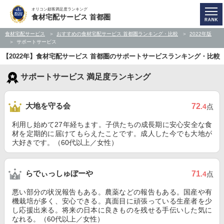
オリコン顧客満足度ランキング
食材宅配サービス 首都圏
食材宅配サービス
おすすめの食材宅配サービス 首都圏ランキング・比較
2022年版
サポートサービス
【2022年】食材宅配サービス 首都圏のサポートサービスランキング・比較
サポートサービス 満足度ランキング
大地を守る会
72
.4
点
利用し始めて27年経ちます。子供たちの成長期に安心安全な食
材を定期的に届けてもらえたことです。成人した今でも大地が
大好きです。（60代以上／女性）
らでぃっしゅぼーや
71
.4
点
悪い部分の状況報告もある。農薬などの報告もある。国産や有
機栽培が多く、安心できる。真面目に頑張っている生産者を少
し応援出来る。将来の日本に良きものを残せる手伝いした気に
なれる。（60代以上／女性）