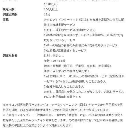
15,885人）
規定人数
100人以上
調査企業数
12社
定義
カタログやインターネットで注文した食材を定期的に自宅に配
達する食材宅配サービス
ただし、以下のサービスは対象外とする
1)食材の宅配は取り扱わず、いわゆる半調理品、完成品だけを
取り扱っているサービス
2)単一の種類の食材のみ(野菜のみ 等)を取り扱うサービス
3)生産者が直接発送するサービス
調査対象者
性別：指定なし
年齢：20～84歳
地域：首都圏（埼玉県、千葉県、東京都、神奈川県）
条件：以下すべての条件を満たす人
1)過去3年以内に、月1回以上の食材宅配サービス（定期配送サ
ービス）を2ヶ月以上継続利用したことがある人
2)食材を購入したことがある人
ただし、日用品しか購入したことがない人や、お試しサービス
のみの利用者は対象外とする
※オリコン顧客満足度ランキングは、データクリーニング（回収したデータから不正回答や異
常値を排除）および調査対象者条件から外れた回答を除外した上で作成しています。
※「総合ランキング」、「評価項目別」、部門の「業態別」においては有効回答者数が規定人
数を満たした企業のみランクイン対象となります。その他の部門においては有効回答者数が規
定人数の半数以上の企業がランクイン対象となります。