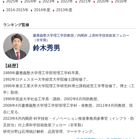
2025年
2024年
2023年
2022年
2021年
2020年
2016年
2014-2015年
2014年度
2013年度
ランキング監修
慶應義塾大学理工学部教授／内閣府 上席科学技術政策フェロー
（非常勤）
鈴木秀男
【経歴】
1989年慶應義塾大学理工学部管理工学科卒業。
1992年ロチェスター大学経営大学院修士課程修了。
1996年東京工業大学大学院理工学研究科博士課程経営工学専攻修了。博士（工
学）取得。
1996年筑波大学社会工学系・講師。2002年6月同助教授。
2008年4月慶應義塾大学理工学部管理工学科・准教授。2011年4月同教授、現
在に至る。
2023年4月内閣府 科学技術・イノベーション推進事務局参事官（インフラ・防
災担当）付上席科学技術政策フェロー（非常勤）
研究分野は応用統計解析、品質管理、マーケティング。