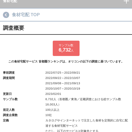
食材宅配
食材宅配 TOP
調査概要
サンプル数
6,732
人
この食材宅配サービス 首都圏ランキングは、オリコンの以下の調査に基づいています。
事前調査
2022/07/25～2022/09/21
調査期間
2022/09/22～2022/10/07
2021/09/08～2021/09/13
2020/10/07～2020/10/19
更新日
2023/02/01
サンプル数
6,732人（首都圏／東海／近畿調査における総サンプル数
16,003人）
規定人数
100人以上
調査企業数
10社
定義
カタログやインターネットで注文した食材を定期的に自宅に配
達する食材宅配サービス
ただし、以下のサービスは対象外とする