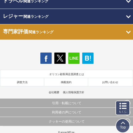
トラベル
関連ランキング
レジャー
関連ランキング
専門家評価
関連ランキング
オリコン顧客満足度調査とは
調査方法
掲載規約
お問い合わせ
会社概要
個人情報保護方針
引用・転載について
もくじ
利用者の声について
当サイトで公開されている情報（文字、写真、イラスト、画像データ等）及びこれらの配置・
編集および構造などについての著作権は株式会社oricon MEに帰属しております。
クッキーの使用について
当サイトに掲載している内容はすべてサービスの利用者が提出された見解・感想です。
これらの情報を権利者の許可なく無断転載・複製などの二次利用を行うことは固く禁じており
Top
弊社が内容について正確性を含め一切保証するものではありません。
ます。
このサイトでは Cookie を使用して、ユーザーに合わせたコンテンツや広告の表示、ソーシャル
© oricon ME inc.