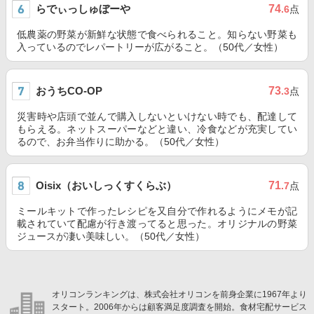
らでぃっしゅぼーや
74
.6
点
低農薬の野菜が新鮮な状態で食べられること。知らない野菜も
入っているのでレパートリーが広がること。（50代／女性）
おうちCO-OP
73
.3
点
災害時や店頭で並んで購入しないといけない時でも、配達して
もらえる。ネットスーパーなどと違い、冷食などが充実してい
るので、お弁当作りに助かる。（50代／女性）
Oisix（おいしっくすくらぶ）
71
.7
点
ミールキットで作ったレシピを又自分で作れるようにメモが記
載されていて配慮が行き渡ってると思った。オリジナルの野菜
ジュースが凄い美味しい。（50代／女性）
オリコンランキングは、株式会社オリコンを前身企業に1967年より
スタート。2006年からは顧客満足度調査を開始。食材宅配サービス