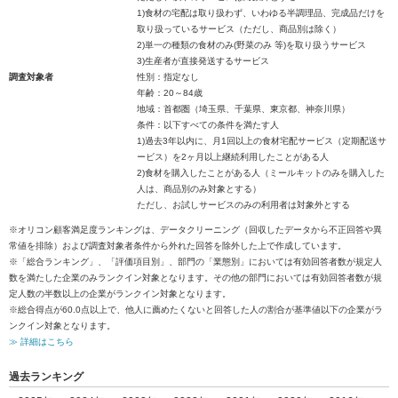
1)食材の宅配は取り扱わず、いわゆる半調理品、完成品だけを
取り扱っているサービス（ただし、商品別は除く）
2)単一の種類の食材のみ(野菜のみ 等)を取り扱うサービス
3)生産者が直接発送するサービス
調査対象者
性別：指定なし
年齢：20～84歳
地域：首都圏（埼玉県、千葉県、東京都、神奈川県）
条件：以下すべての条件を満たす人
1)過去3年以内に、月1回以上の食材宅配サービス（定期配送サ
ービス）を2ヶ月以上継続利用したことがある人
2)食材を購入したことがある人（ミールキットのみを購入した
人は、商品別のみ対象とする）
ただし、お試しサービスのみの利用者は対象外とする
※オリコン顧客満足度ランキングは、データクリーニング（回収したデータから不正回答や異
常値を排除）および調査対象者条件から外れた回答を除外した上で作成しています。
※「総合ランキング」、「評価項目別」、部門の「業態別」においては有効回答者数が規定人
数を満たした企業のみランクイン対象となります。その他の部門においては有効回答者数が規
定人数の半数以上の企業がランクイン対象となります。
※総合得点が60.0点以上で、他人に薦めたくないと回答した人の割合が基準値以下の企業がラ
ンクイン対象となります。
≫ 詳細はこちら
過去ランキング