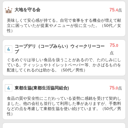
大地を守る会
75
.4
点
美味しくて安心感が持てる。自宅で食事をする機会が増えて献
立に困っていたが提案やメニューが役に立った。（50代／女
性）
75
.0
コープデリ（コープみらい）ウィークリーコー
プ
点
ぐるめぐりは珍しい食品を扱うことがあるので、たのしみにし
ている。ティッシュやトイレットペーパー等、かさばるものを
配達してくれるのは助かる。（50代／男性）
東都生協(東都生活協同組合)
75
.0
点
食品の質や安全性にこだわっている姿勢に感銘を受けて契約し
ました。他の会社も並行して利用した事がありますが、手数料
などの点を考慮して東都生協を使い続けています。（50代／男
性）