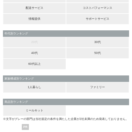
配送サービス
コストパフォーマンス
情報提供
サポートサービス
年代別ランキング
20代
30代
40代
50代
60代以上
家族構成別ランキング
1人暮らし
ファミリー
商品別ランキング
ミールキット
※文字がグレーの部門は当社規定の条件を満たした企業が2社未満のため発表しておりません。
PR