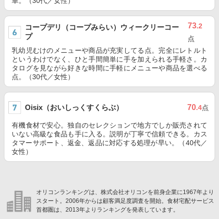
単。（30代／女性）
73
.2
コープデリ（コープみらい）ウィークリーコー
プ
点
乳幼児むけのメニューや商品が充実してる点。完全にレトルト
というわけでなく、ひと手間簡単に手を加えられる手軽さ。カ
タログを見ながら好きな時間に手軽にメニューや商品を選べる
点。（30代／女性）
Oisix（おいしっくすくらぶ）
70
.4
点
有機食材で安心。独自のセレクションで地方でしか販売されて
いない高級な食品も手に入る。説明が丁寧で信頼できる。カス
タマーサポート、返金、返品に対応する処理が早い。（40代／
女性）
オリコンランキングは、株式会社オリコンを前身企業に1967年より
スタート。2006年からは顧客満足度調査を開始。食材宅配サービス
首都圏は、2013年よりランキングを発表しています。