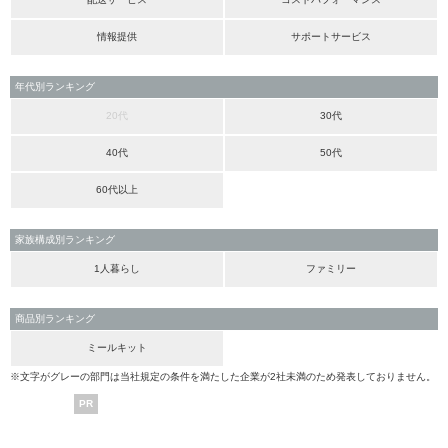
情報提供
サポートサービス
年代別ランキング
20代
30代
40代
50代
60代以上
家族構成別ランキング
1人暮らし
ファミリー
商品別ランキング
ミールキット
※文字がグレーの部門は当社規定の条件を満たした企業が2社未満のため発表しておりません。
PR