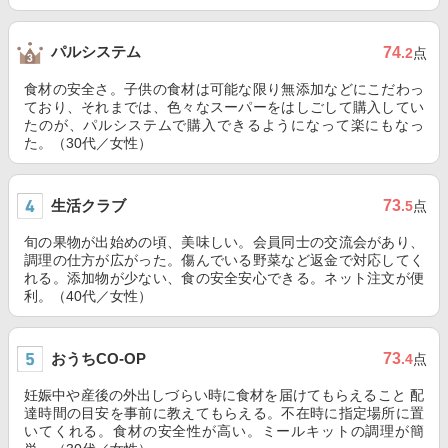
パルシステム
74
.2
点
食材の安全さ。子供の食材は可能な限り無添加などにこだわっ
ており、それまでは、色々なスーパーをはしごして購入してい
たのが、パルシステムで購入できるようになって楽にもなっ
た。（30代／女性）
生活クラブ
73
.5
点
旬の果物が出始めの頃、美味しい。会員同士の交流会があり、
調理の仕方が広がった。傷んでいる野菜など返金で対応してく
れる。添加物が少ない、食の安全安心できる。ネット注文が便
利。（40代／女性）
おうちCO-OP
73
.4
点
妊娠中や産後の外出しづらい時に食材を届けてもらえること 配
達時間の目安を事前に教えてもらえる。不在時に指定場所に置
いてくれる。食材の安全性が高い。ミールキットの調理が簡