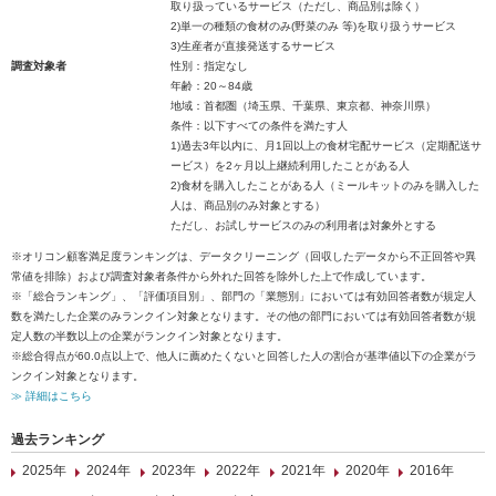
取り扱っているサービス（ただし、商品別は除く）
2)単一の種類の食材のみ(野菜のみ 等)を取り扱うサービス
3)生産者が直接発送するサービス
調査対象者
性別：指定なし
年齢：20～84歳
地域：首都圏（埼玉県、千葉県、東京都、神奈川県）
条件：以下すべての条件を満たす人
1)過去3年以内に、月1回以上の食材宅配サービス（定期配送サ
ービス）を2ヶ月以上継続利用したことがある人
2)食材を購入したことがある人（ミールキットのみを購入した
人は、商品別のみ対象とする）
ただし、お試しサービスのみの利用者は対象外とする
※オリコン顧客満足度ランキングは、データクリーニング（回収したデータから不正回答や異
常値を排除）および調査対象者条件から外れた回答を除外した上で作成しています。
※「総合ランキング」、「評価項目別」、部門の「業態別」においては有効回答者数が規定人
数を満たした企業のみランクイン対象となります。その他の部門においては有効回答者数が規
定人数の半数以上の企業がランクイン対象となります。
※総合得点が60.0点以上で、他人に薦めたくないと回答した人の割合が基準値以下の企業がラ
ンクイン対象となります。
≫ 詳細はこちら
過去ランキング
2025年
2024年
2023年
2022年
2021年
2020年
2016年