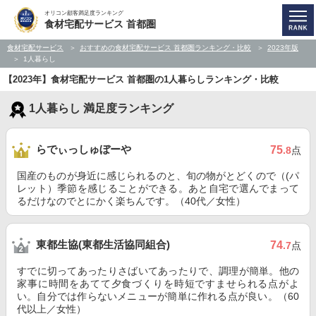
オリコン顧客満足度ランキング
食材宅配サービス 首都圏
食材宅配サービス
おすすめの食材宅配サービス 首都圏ランキング・比較
2023年版
1人暮らし
【2023年】食材宅配サービス 首都圏の1人暮らしランキング・比較
1人暮らし 満足度ランキング
らでぃっしゅぼーや
75
.8
点
国産のものが身近に感じられるのと、旬の物がとどくので（(パ
レット）季節を感じることができる。あと自宅で選んでまって
るだけなのでとにかく楽ちんです。（40代／女性）
東都生協(東都生活協同組合)
74
.7
点
すでに切ってあったりさばいてあったりで、調理が簡単。他の
家事に時間をあてて夕食づくりを時短ですませられる点がよ
い。自分では作らないメニューが簡単に作れる点が良い。（60
代以上／女性）