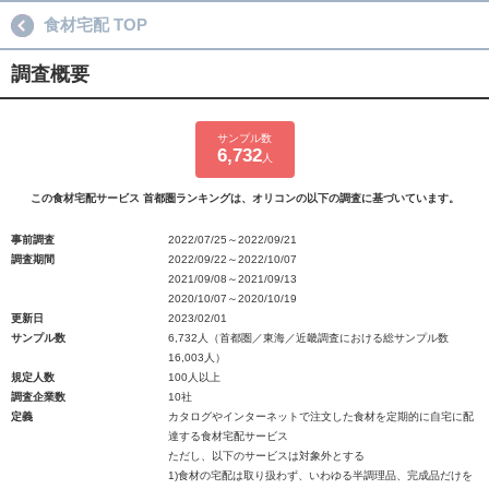
食材宅配 TOP
調査概要
サンプル数
6,732
人
この食材宅配サービス 首都圏ランキングは、オリコンの以下の調査に基づいています。
事前調査
2022/07/25～2022/09/21
調査期間
2022/09/22～2022/10/07
2021/09/08～2021/09/13
2020/10/07～2020/10/19
更新日
2023/02/01
サンプル数
6,732人（首都圏／東海／近畿調査における総サンプル数
16,003人）
規定人数
100人以上
調査企業数
10社
定義
カタログやインターネットで注文した食材を定期的に自宅に配
達する食材宅配サービス
ただし、以下のサービスは対象外とする
1)食材の宅配は取り扱わず、いわゆる半調理品、完成品だけを