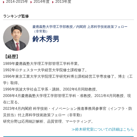
2014-2015年
2014年度
2013年度
ランキング監修
慶應義塾大学理工学部教授／内閣府 上席科学技術政策フェロー
（非常勤）
鈴木秀男
【経歴】
1989年慶應義塾大学理工学部管理工学科卒業。
1992年ロチェスター大学経営大学院修士課程修了。
1996年東京工業大学大学院理工学研究科博士課程経営工学専攻修了。博士（工
学）取得。
1996年筑波大学社会工学系・講師。2002年6月同助教授。
2008年4月慶應義塾大学理工学部管理工学科・准教授。2011年4月同教授、現
在に至る。
2023年4月内閣府 科学技術・イノベーション推進事務局参事官（インフラ・防
災担当）付上席科学技術政策フェロー（非常勤）
研究分野は応用統計解析、品質管理、マーケティング。
≫鈴木研究室についての詳細はこちら