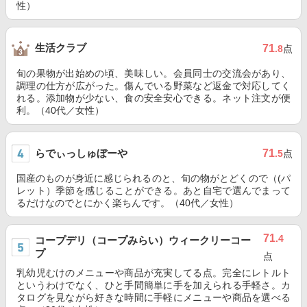
性）
生活クラブ
71
.8
点
旬の果物が出始めの頃、美味しい。会員同士の交流会があり、
調理の仕方が広がった。傷んでいる野菜など返金で対応してく
れる。添加物が少ない、食の安全安心できる。ネット注文が便
利。（40代／女性）
らでぃっしゅぼーや
71
.5
点
国産のものが身近に感じられるのと、旬の物がとどくので（(パ
レット）季節を感じることができる。あと自宅で選んでまって
るだけなのでとにかく楽ちんです。（40代／女性）
71
.4
コープデリ（コープみらい）ウィークリーコー
プ
点
乳幼児むけのメニューや商品が充実してる点。完全にレトルト
というわけでなく、ひと手間簡単に手を加えられる手軽さ。カ
タログを見ながら好きな時間に手軽にメニューや商品を選べる