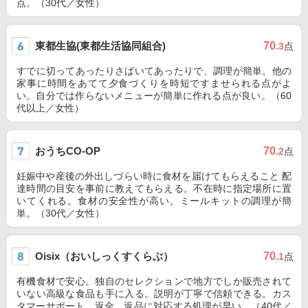
点。（30代／女性）
東都生協(東都生活協同組合)
70
.3
点
すでに切ってあったりさばいてあったりで、調理が簡単。他の
家事に時間をあてて夕食づくりを時短ですませられる点がよ
い。自分では作らないメニューが簡単に作れる点が良い。（60
代以上／女性）
おうちCO-OP
70
.2
点
妊娠中や産後の外出しづらい時に食材を届けてもらえること 配
達時間の目安を事前に教えてもらえる。不在時に指定場所に置
いてくれる。食材の安全性が高い。ミールキットの調理が簡
単。（30代／女性）
Oisix（おいしっくすくらぶ）
70
.1
点
有機食材で安心。独自のセレクションで地方でしか販売されて
いない高級な食品も手に入る。説明が丁寧で信頼できる。カス
タマーサポート、返金、返品に対応する処理が早い。（40代／