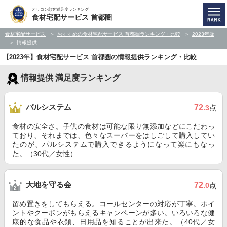
オリコン顧客満足度ランキング
食材宅配サービス 首都圏
食材宅配サービス
おすすめの食材宅配サービス 首都圏ランキング・比較
2023年版
情報提供
【2023年】食材宅配サービス 首都圏の情報提供ランキング・比較
情報提供 満足度ランキング
パルシステム
72
.3
点
食材の安全さ。子供の食材は可能な限り無添加などにこだわっ
ており、それまでは、色々なスーパーをはしごして購入してい
たのが、パルシステムで購入できるようになって楽にもなっ
た。（30代／女性）
大地を守る会
72
.0
点
留め置きをしてもらえる。コールセンターの対応が丁寧。ポイ
ントやクーポンがもらえるキャンペーンが多い。いろいろな健
康的な食品や衣類、日用品を知ることが出来た。（40代／女