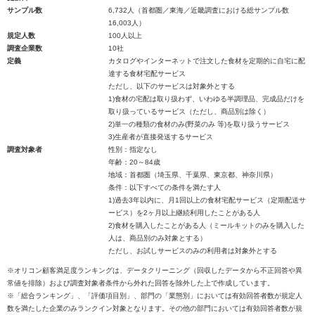
サンプル数
6,732人（首都圏／東海／近畿調査における総サンプル数
16,003人）
規定人数
100人以上
調査企業数
10社
定義
カタログやインターネットで注文した食材を定期的に自宅に配
達する食材宅配サービス
ただし、以下のサービスは対象外とする
1)食材の宅配は取り扱わず、いわゆる半調理品、完成品だけを
取り扱っているサービス（ただし、商品別は除く）
2)単一の種類の食材のみ(野菜のみ 等)を取り扱うサービス
3)生産者が直接発送するサービス
調査対象者
性別：指定なし
年齢：20～84歳
地域：首都圏（埼玉県、千葉県、東京都、神奈川県）
条件：以下すべての条件を満たす人
1)過去3年以内に、月1回以上の食材宅配サービス（定期配送サ
ービス）を2ヶ月以上継続利用したことがある人
2)食材を購入したことがある人（ミールキットのみを購入した
人は、商品別のみ対象とする）
ただし、お試しサービスのみの利用者は対象外とする
※オリコン顧客満足度ランキングは、データクリーニング（回収したデータから不正回答や異
常値を排除）および調査対象者条件から外れた回答を除外した上で作成しています。
※「総合ランキング」、「評価項目別」、部門の「業態別」においては有効回答者数が規定人
数を満たした企業のみランクイン対象となります。その他の部門においては有効回答者数が規