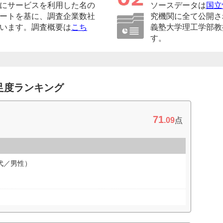
にサービスを利用した名の
ソースデータは
国立
ートを基に、調査企業数社
究機関に全て公開さ
います。調査概要は
こち
義塾大学理工学部教
す。
足度ランキング
71
.09
点
代／男性）