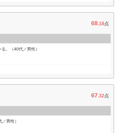
68
.18
点
る。（40代／男性）
67
.32
点
代／男性）