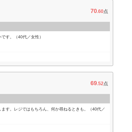
70
.60
点
です。（40代／女性）
69
.52
点
します。レジではもちろん、何か尋ねるときも。（40代／