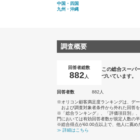
中国・四国
九州・沖縄
調査概要
回答者総数
この総合スーパ
882
づいています。
人
回答者数
882人
※オリコン顧客満足度ランキングは、デー
および調査対象者条件から外れた回答を
※「総合ランキング」、「評価項目別」、
門においては有効回答者数が規定人数の半
※総合得点が60.00点以上で、他人に
≫ 詳細はこちら