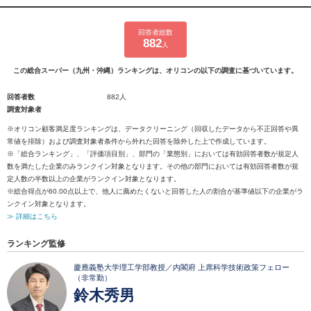
回答者総数
882
人
この総合スーパー（九州・沖縄）ランキングは、オリコンの以下の調査に基づいています。
回答者数
882人
調査対象者
※オリコン顧客満足度ランキングは、データクリーニング（回収したデータから不正回答や異
常値を排除）および調査対象者条件から外れた回答を除外した上で作成しています。
※「総合ランキング」、「評価項目別」、部門の「業態別」においては有効回答者数が規定人
数を満たした企業のみランクイン対象となります。その他の部門においては有効回答者数が規
定人数の半数以上の企業がランクイン対象となります。
※総合得点が60.00点以上で、他人に薦めたくないと回答した人の割合が基準値以下の企業がラ
ンクイン対象となります。
≫ 詳細はこちら
ランキング監修
慶應義塾大学理工学部教授／内閣府 上席科学技術政策フェロー
（非常勤）
鈴木秀男