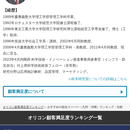
【経歴】
1989年慶應義塾大学理工学部管理工学科卒業。
1992年ロチェスター大学経営大学院修士課程修了。
1996年東京工業大学大学院理工学研究科博士課程経営工学専攻修了。博士（工
学）取得。
1996年筑波大学社会工学系・講師。2002年6月同助教授。
2008年4月慶應義塾大学理工学部管理工学科・准教授。2011年4月同教授、現
在に至る。
2023年4月内閣府 科学技術・イノベーション推進事務局参事官（インフラ・防
災担当）付上席科学技術政策フェロー（非常勤）
研究分野は応用統計解析、品質管理、マーケティング。
≫鈴木研究室についての詳細はこちら
顧客満足度について
オリコン顧客満足度ランキング
おすすめの総合スーパー（九州・沖縄）ランキング・比較
オリコン顧客満足度
ランキング一覧