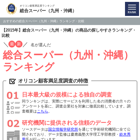
オリコン顧客満足度ランキング
総合スーパー（九州・沖縄）
おすすめの総合スーパー（九州・沖縄）ランキング・比較
【2015年】総合スーパー（九州・沖縄）の商品の探しやすさランキング・
比較
／
／
最
新
名が選んだ
総合スーパー（九州・沖縄）
ランキング
オリコン顧客満足度調査の特徴
日本最大級の規模による独自の調査
同ランキングは、実際にサービスを利用した名の消費者の方々の
アンケートを基に、調査企業社を対象に徹底比較しています。調
査概要は
こちら
。
研究機関に提供される信頼のデータ
ソースデータは
国立情報学研究所
を通じて学術研究機関に全て公
開されており、データ監修は慶應義塾大学理工学部教授・
鈴木秀
男
氏が行っています。