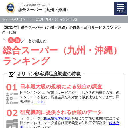
オリコン顧客満足度ランキング
総合スーパー（九州・沖縄）
おすすめの総合スーパー（九州・沖縄）ランキング・比較
【2015年】総合スーパー（九州・沖縄）の特典・割引サービスランキン
グ・比較
／
／
最
新
名が選んだ
総合スーパー（九州・沖縄）
ランキング
オリコン顧客満足度調査の特徴
日本最大級の規模による独自の調査
同ランキングは、実際にサービスを利用した名の消費者の方々の
アンケートを基に、調査企業社を対象に徹底比較しています。調
査概要は
こちら
。
研究機関に提供される信頼のデータ
ソースデータは
国立情報学研究所
を通じて学術研究機関に全て公
開されており、データ監修は慶應義塾大学理工学部教授・
鈴木秀
男
氏が行っています。