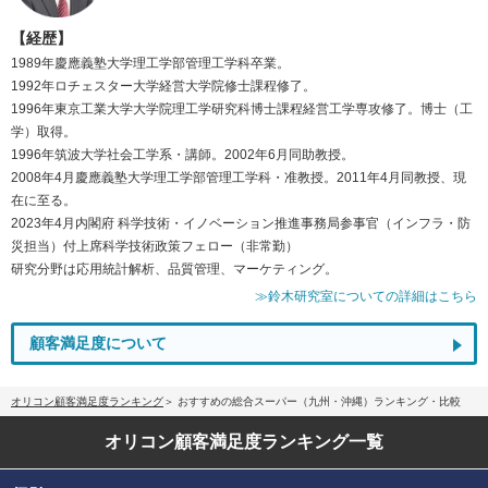
【経歴】
1989年慶應義塾大学理工学部管理工学科卒業。
1992年ロチェスター大学経営大学院修士課程修了。
1996年東京工業大学大学院理工学研究科博士課程経営工学専攻修了。博士（工
学）取得。
1996年筑波大学社会工学系・講師。2002年6月同助教授。
2008年4月慶應義塾大学理工学部管理工学科・准教授。2011年4月同教授、現
在に至る。
2023年4月内閣府 科学技術・イノベーション推進事務局参事官（インフラ・防
災担当）付上席科学技術政策フェロー（非常勤）
研究分野は応用統計解析、品質管理、マーケティング。
≫鈴木研究室についての詳細はこちら
顧客満足度について
オリコン顧客満足度ランキング
おすすめの総合スーパー（九州・沖縄）ランキング・比較
オリコン顧客満足度
ランキング一覧