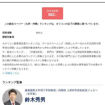
回答者総数
882
人
この総合スーパー（九州・沖縄）ランキングは、オリコンの以下の調査に基づいています。
回答者数
882人
調査対象者
※オリコン顧客満足度ランキングは、データクリーニング（回収したデータから不正回答や異
常値を排除）および調査対象者条件から外れた回答を除外した上で作成しています。
※「総合ランキング」、「評価項目別」、部門の「業態別」においては有効回答者数が規定人
数を満たした企業のみランクイン対象となります。その他の部門においては有効回答者数が規
定人数の半数以上の企業がランクイン対象となります。
※総合得点が60.00点以上で、他人に薦めたくないと回答した人の割合が基準値以下の企業がラ
ンクイン対象となります。
≫ 詳細はこちら
ランキング監修
慶應義塾大学理工学部教授／内閣府 上席科学技術政策フェロー
（非常勤）
鈴木秀男