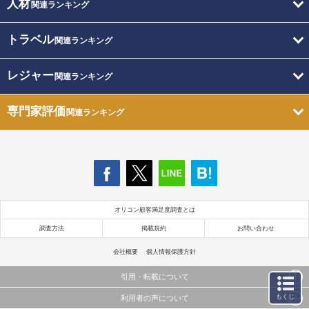
人材
関連ランキング
トラベル
関連ランキング
レジャー
関連ランキング
専門家評価
関連ランキング
オリコン顧客満足度調査とは
調査方法
掲載規約
お問い合わせ
会社概要
個人情報保護方針
引用・転載について
もくじ
利用者の声について
当サイトで公開されている情報（文字、写真、イラスト、画像データ等）及びこれらの配置・