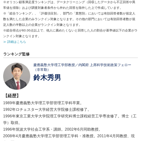
※オリコン顧客満足度ランキングは、データクリーニング（回収したデータから不正回答や異
常値を排除）および調査対象者条件から外れた回答を除外した上で作成しています。
※「総合ランキング」、「評価項目別」、部門の「業態別」においては有効回答者数が規定人
数を満たした企業のみランクイン対象となります。その他の部門においては有効回答者数が規
定人数の半数以上の企業がランクイン対象となります。
※総合得点が60.00点以上で、他人に薦めたくないと回答した人の割合が基準値以下の企業がラ
ンクイン対象となります。
≫ 詳細はこちら
ランキング監修
慶應義塾大学理工学部教授／内閣府 上席科学技術政策フェロー
（非常勤）
鈴木秀男
【経歴】
1989年慶應義塾大学理工学部管理工学科卒業。
1992年ロチェスター大学経営大学院修士課程修了。
1996年東京工業大学大学院理工学研究科博士課程経営工学専攻修了。博士（工
学）取得。
1996年筑波大学社会工学系・講師。2002年6月同助教授。
2008年4月慶應義塾大学理工学部管理工学科・准教授。2011年4月同教授、現