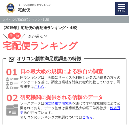
オリコン顧客満足度ランキング
宅配便
おすすめの宅配便ランキング・比較
【2015年】宅配便の再配達ランキング・比較
／
／
最
新
名が選んだ
宅配便ランキング
オリコン顧客満足度調査の特徴
日本最大級の規模による独自の調査
同ランキングは、実際にサービスを利用した名の消費者の方々の
アンケートを基に、調査企業社を対象に徹底比較しています。調
査概要は
こちら
。
研究機関に提供される信頼のデータ
ソースデータは
国立情報学研究所
を通じて学術研究機関に全て公
開されており、データ監修は慶應義塾大学理工学部教授・
鈴木秀
男
氏が行っています。
オリコンのランキングの概要については
こちら
。