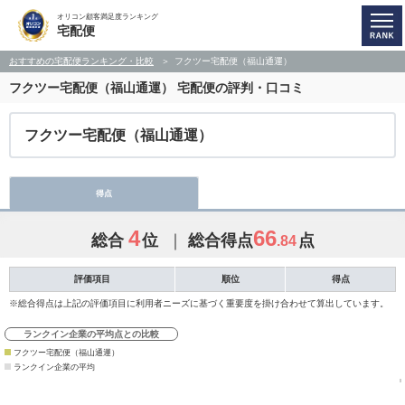
オリコン顧客満足度ランキング
宅配便
おすすめの宅配便ランキング・比較
フクツー宅配便（福山通運）
フクツー宅配便（福山通運）
宅配便の評判・口コミ
フクツー宅配便（福山通運）
得点
4
66
総合
位
総合得点
点
.84
評価項目
順位
得点
※総合得点は上記の評価項目に利用者ニーズに基づく重要度を掛け合わせて算出しています。
ランクイン企業の平均点との比較
フクツー宅配便（福山通運）
ランクイン企業の平均