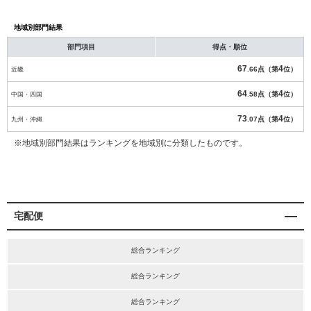
地域別部門結果
部門項目
得点・順位
67
4
近畿
.66点（第
位）
64
4
中国・四国
.58点（第
位）
73
4
九州・沖縄
.07点（第
位）
※地域別部門結果はランキングを地域別に分類したものです。
宅配便
総合ランキング
総合ランキング
総合ランキング