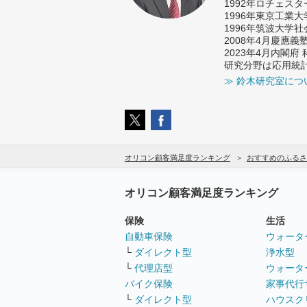
1992年ロチェス
1996年東京工業
1996年筑波大学
2008年4月慶應
2023年4月内閣
研究分野は応用統
≫ 鈴木研究室につ
オリコン顧客満足度ランキング
おすすめのふるさ
オリコン顧客満足度ランキング
保険
生活
自動車保険
ウォータ
└
ダイレクト型
浄水型
└
代理店型
ウォータ
バイク保険
家事代行
└
ダイレクト型
ハウスク