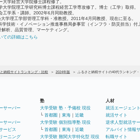
ター大学経営大学院修士課程修了。
大学大学院理工学研究科博士課程経営工学専攻修了。博士（工学）取得。
社会工学系・講師。2002年6月同助教授。
義塾大学理工学部管理工学科・准教授。2011年4月同教授、現在に至る。
府 科学技術・イノベーション推進事務局参事官（インフラ・防災担当）
計解析、品質管理、マーケティング。
いての詳細はこちら
と納税サイトランキング・比較
2024年版
ふるさと納税サイトの40代ランキング
塾
人材
ーサーバー
大学受験 塾・予備校 現役
就活エージェン
└
首都圏
｜
東海
｜
近畿
就活サイト
ーサーバー
大学受験 個別指導塾 現役
逆求人型就活サ
サービス
└
首都圏
｜
東海
｜
近畿
アルバイト情報
リーニング
大学受験 難関大学特化型 現役
転職サイト