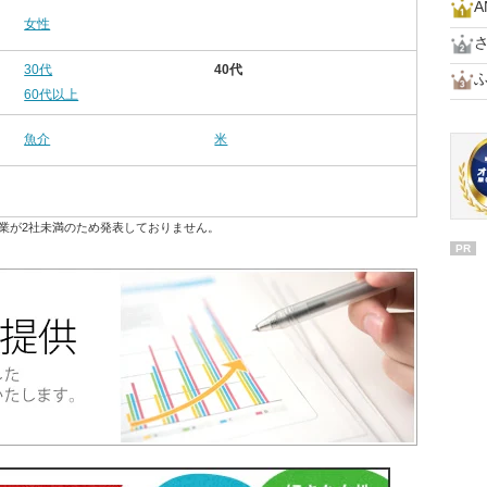
女性
30代
40代
60代以上
魚介
米
業が2社未満のため発表しておりません。
PR