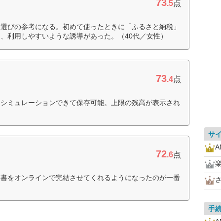
73
.5
点
品選びの参考になる。初めて使ったときに「ふるさと納税」
、利用しやすいような誘導があった。（40代／女性）
73
.4
点
もシミュレーションできて保存可能。上限の残高が表示され
）
サ
72
.6
点
明書をオンラインで完結させてくれるようになったのが一番
）
手