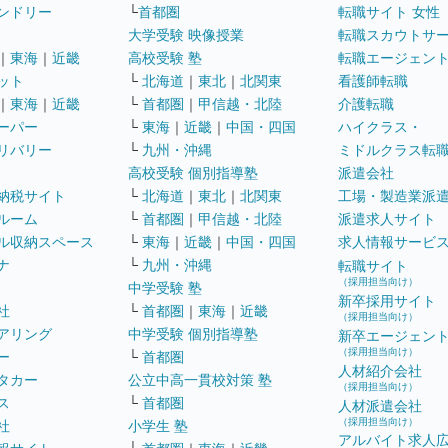
ンドリー
└
首都圏
転職サイト 女性
大学受験 映像授業
転職スカウトサ
｜
東海
｜
近畿
高校受験 塾
転職エージェン
ット
└
北海道
｜
東北
｜
北関東
看護師転職
｜
東海
｜
近畿
└
首都圏
｜
甲信越・北陸
介護転職
ーパー
└
東海
｜
近畿
｜
中国・四国
ハイクラス・
リバリー
└
九州・沖縄
ミドルクラス転
高校受験 個別指導塾
派遣会社
納税サイト
└
北海道
｜
東北
｜
北関東
工場・製造業派
ルーム
└
首都圏
｜
甲信越・北陸
派遣求人サイト
ル収納スペース
└
東海
｜
近畿
｜
中国・四国
求人情報サービ
ナ
└
九州・沖縄
転職サイト
（採用担当向け）
中学受験 塾
新卒採用サイト
社
└
首都圏
｜
東海
｜
近畿
（採用担当向け）
アリング
中学受験 個別指導塾
新卒エージェン
（採用担当向け）
ー
└
首都圏
人材紹介会社
タカー
公立中高一貫校対策 塾
（採用担当向け）
ス
└
首都圏
人材派遣会社
（採用担当向け）
社
小学生 塾
アルバイト求人