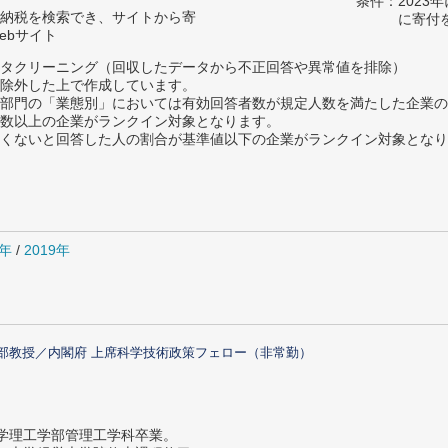
条件：2023
納税を検索でき、サイトから寄
に寄付
ebサイト
タクリーニング（回収したデータから不正回答や異常値を排除）
除外した上で作成しています。
部門の「業態別」においては有効回答者数が規定人数を満たした企業の
数以上の企業がランクイン対象となります。
めたくないと回答した人の割合が基準値以下の企業がランクイン対象とな
0年
/
2019年
部教授／内閣府 上席科学技術政策フェロー（非常勤）
大学理工学部管理工学科卒業。