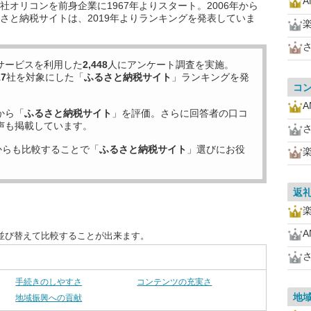
オリコンを前身企業に1967年よりスタート。2006年から
さと納税サイトは、2019年よりランキングを発表していま
サービスを利用した
2,448
人にアンケート調査を実施。
17
社を対象にした「
ふるさと納税サイト
」ランキングを発
コ
から「
ふるさと納税サイト
」を評価。さらに回答者の口コ
声も掲載しています。
からも比較することで「
ふるさと納税サイト
」選びにお役
返
並び替えて比較することが出来ます。
手続きのしやすさ
コンテンツの充実さ
地
地域振興への貢献