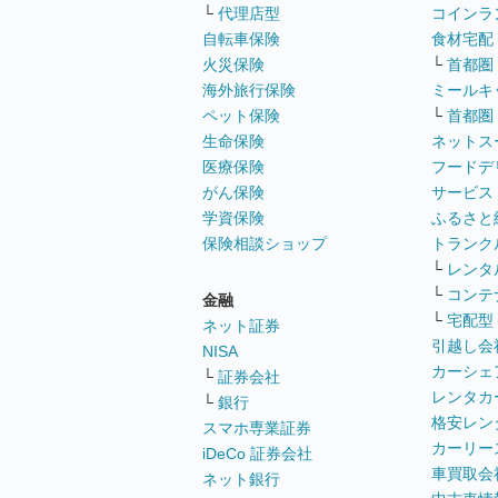
└
代理店型
コインラ
自転車保険
食材宅配
火災保険
└
首都圏
海外旅行保険
ミールキ
ペット保険
└
首都圏
生命保険
ネットス
医療保険
フードデ
がん保険
サービス
学資保険
ふるさと
保険相談ショップ
トランク
└
レンタ
└
コンテ
金融
└
宅配型
ネット証券
引越し会
NISA
カーシェ
└
証券会社
レンタカ
└
銀行
格安レン
スマホ専業証券
カーリー
iDeCo 証券会社
車買取会
ネット銀行