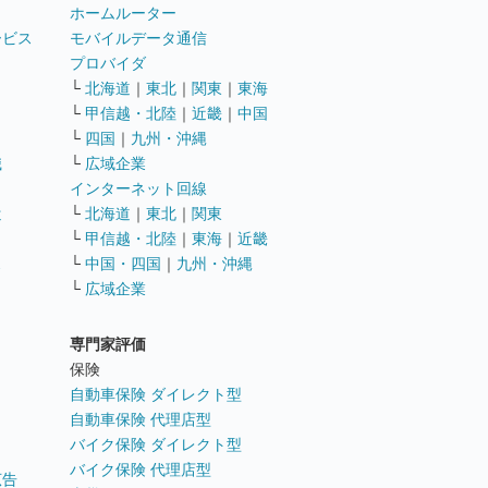
ホームルーター
ービス
モバイルデータ通信
ト
プロバイダ
└
北海道
｜
東北
｜
関東
｜
東海
└
甲信越・北陸
｜
近畿
｜
中国
└
四国
｜
九州・沖縄
職
└
広域企業
インターネット回線
遣
└
北海道
｜
東北
｜
関東
└
甲信越・北陸
｜
東海
｜
近畿
ス
└
中国・四国
｜
九州・沖縄
└
広域企業
専門家評価
ト
保険
自動車保険 ダイレクト型
自動車保険 代理店型
バイク保険 ダイレクト型
バイク保険 代理店型
広告