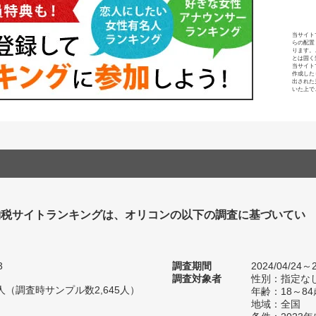
当サイト
らの配置
ります。
とは固く
当サイト
作成した
出された
いた上で
納税サイトランキングは、オリコンの以下の調査に基づいてい
3
調査期間
2024/04/24～2
調査対象者
性別：指定な
48人（調査時サンプル数2,645人）
年齢：18～84
地域：全国