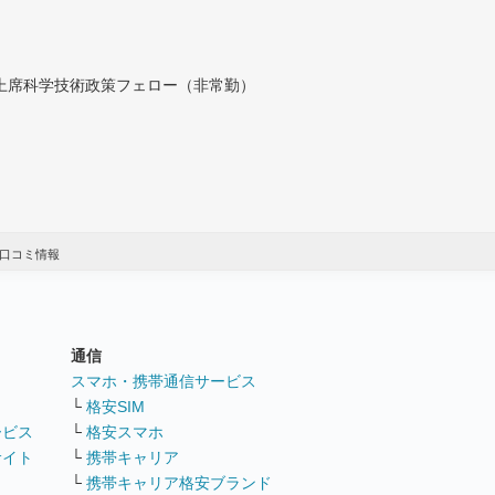
付上席科学技術政策フェロー（非常勤）
・口コミ情報
通信
ト
スマホ・携帯通信サービス
└
格安SIM
ービス
└
格安スマホ
サイト
└
携帯キャリア
└
携帯キャリア格安ブランド