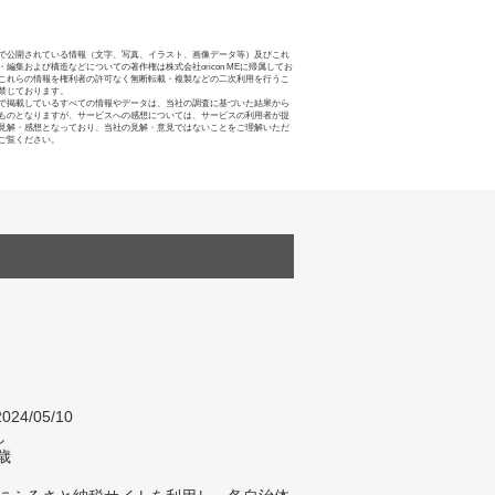
で公開されている情報（文字、写真、イラスト、画像データ等）及びこれ
・編集および構造などについての著作権は株式会社oricon MEに帰属してお
これらの情報を権利者の許可なく無断転載・複製などの二次利用を行うこ
禁じております。
で掲載しているすべての情報やデータは、当社の調査に基づいた結果から
ものとなりますが、サービスへの感想については、サービスの利用者が提
見解・感想となっており、当社の見解・意見ではないことをご理解いただ
ご覧ください。
024/05/10
し
歳