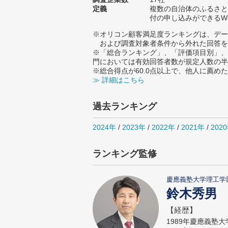
定義
複数の自治体のふるさと
付の申し込みができるW
※オリコン顧客満足度ランキングは、デー
および調査対象者条件から外れた回答を
※「総合ランキング」、「評価項目別」、
門においては有効回答者数が規定人数の半
※総合得点が60.0点以上で、他人に薦
≫ 詳細はこちら
過去ランキング
2024年
/
2023年
/
2022年
/
2021年
/
202
ランキング監修
慶應義塾大学理工学
鈴木秀男
【経歴】
1989年慶應義塾