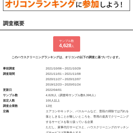
調査概要
サンプル数
4,628
人
このハウスクリーニングランキングは、オリコンの以下の調査に基づいています。
事前調査
2021/10/06～2021/10/29
調査期間
2021/11/01～2021/11/08
2020/11/27～2020/12/07
2019/12/23～2020/01/24
更新日
2022/04/01
サンプル数
4,628人（調査時サンプル数6,396人）
規定人数
100人以上
調査企業数
12社
定義
エアコンやキッチン、バスルームなど、普段の掃除では汚れを
落としきることが難しいところを、専用の道具でクリーニング
するサービスを取り扱っている企業
ただし、家事代行サービスと、ハウスクリーニングのマッチン
グサービスは対象外とする