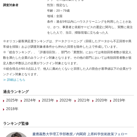
調査対象者
性別：指定なし
年齢：20～79歳
地域：全国
条件：過去5年以内にハウスクリーニングを利用したことがあ
り、かつ、事業者と依頼サービスの選定に関与し、実際に発注
をした人で、当日、掃除現場に立ち会った人
※オリコン顧客満足度ランキングは、データクリーニング（回収したデータから不正回答や異
常値を排除）および調査対象者条件から外れた回答を除外した上で作成しています。
※「総合ランキング」、「評価項目別」、部門の「業態別」においては有効回答者数が規定人
数を満たした企業のみランクイン対象となります。その他の部門においては有効回答者数が規
定人数の半数以上の企業がランクイン対象となります。
※総合得点が60.0点以上で、他人に薦めたくないと回答した人の割合が基準値以下の企業がラ
ンクイン対象となります。
≫ 詳細はこちら
過去ランキング
2025年
2024年
2023年
2022年
2021年
2020年
2019年
2018年
ランキング監修
慶應義塾大学理工学部教授／内閣府 上席科学技術政策フェロー