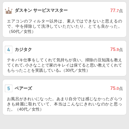
ダスキン サービスマスター
77
.7
点
エアコンのフィルター以外は、素人ではできないと思えるの
で、中を掃除して洗浄していただいたり、とても良かった。
（50代／女性）
カジタク
75
.9
点
テキパキ仕事をしてくれて気持ちが良い。掃除の豆知識も教え
てくれて､小さなことで家のキレイは保てると思い教えてくれて
もらったことを実践している｡（30代／女性）
ベアーズ
75
.0
点
お風呂がきれいになった。あまり自分では感じなかったざらつ
きも綺麗に取れていて、本当はこんなにきれいなのかと思っ
た。（40代／女性）