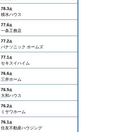
78.3
点
積水ハウス
77.6
点
一条工務店
77.2
点
パナソニック ホームズ
77.1
点
セキスイハイム
76.6
点
三井ホーム
76.5
点
大和ハウス
76.2
点
ミサワホーム
76.1
点
住友不動産ハウジング