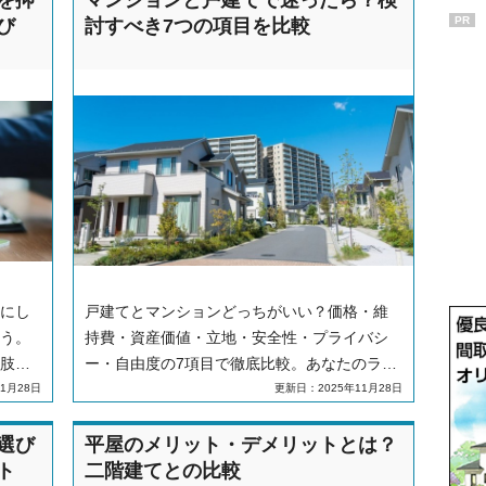
を抑
マンションと戸建てで迷ったら？検
PR
び
討すべき7つの項目を比較
にし
戸建てとマンションどっちがいい？価格・維
う。
持費・資産価値・立地・安全性・プライバシ
肢、
ー・自由度の7項目で徹底比較。あなたのライ
しま
フスタイルに合う住まいを見つける判断ポイ
1月28日
更新日：2025年11月28日
ントも紹介します。
選び
平屋のメリット・デメリットとは？
ト
二階建てとの比較