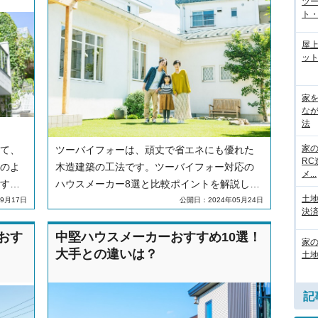
ツ
ト・
屋
ット
家
な
法
家
て、
ツーバイフォーは、頑丈で省エネにも優れた
R
のよ
木造建築の工法です。ツーバイフォー対応の
メ...
すめ
ハウスメーカー8選と比較ポイントを解説しま
土
す。
9月17日
公開日：2024年05月24日
決済
おす
中堅ハウスメーカーおすすめ10選！
家
大手との違いは？
土地
記