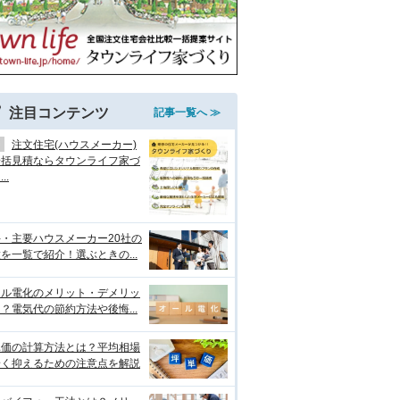
注目コンテンツ
記事一覧へ ≫
注文住宅(ハウスメーカー)
一括見積ならタウンライフ家づ
..
・主要ハウスメーカー20社の
を一覧で紹介！選ぶときの...
ール電化のメリット・デメリッ
？電気代の節約方法や後悔...
単価の計算方法とは？平均相場
安く抑えるための注意点を解説