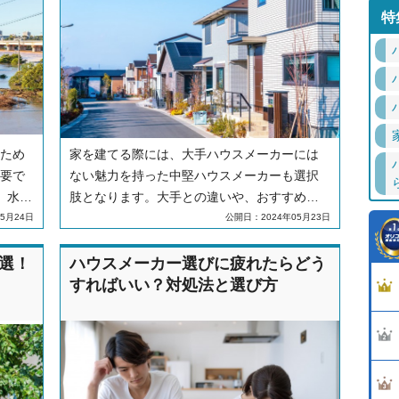
特
ため
家を建てる際には、大手ハウスメーカーには
要で
ない魅力を持った中堅ハウスメーカーも選択
、水害
肢となります。大手との違いや、おすすめの
しま
ハウスメーカー10選を紹介します。
5月24日
公開日：2024年05月23日
0選！
ハウスメーカー選びに疲れたらどう
すればいい？対処法と選び方