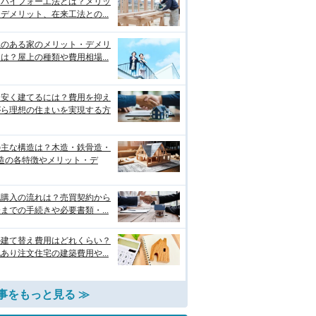
ーバイフォー工法とは？メリッ
デメリット、在来工法との...
上のある家のメリット・デメリ
は？屋上の種類や費用相場...
を安く建てるには？費用を抑え
がら理想の住まいを実現する方
の主な構造は？木造・鉄骨造・
C造の各特徴やメリット・デ
地購入の流れは？売買契約から
までの手続きや必要書類・...
の建て替え費用はどれくらい？
あり注文住宅の建築費用や...
事をもっと見る ≫