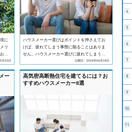
環境に
ハウスメーカー選びはポイントを押さえてお
やメリ
けば、疲れてしまう事態に陥ることはありま
のおす
せん。ハウスメーカー選びに疲れてしまう理
由と対処法のほか、疲れない選び方を解説し
5月23日
公開日：2024年04月19日
ます。
メー
高気密高断熱住宅を建てるには？お
すすめハウスメーカー8選