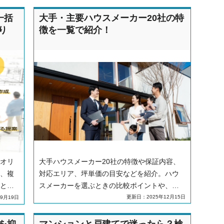
一括
大手・主要ハウスメーカー20社の特
り
徴を一覧で紹介！
オリ
大手ハウスメーカー20社の特徴や保証内容、
、複
対応エリア、坪単価の目安などを紹介。ハウ
とが
スメーカーを選ぶときの比較ポイントや、大
手と中堅の違いについても解説します。
更新日：2025年12月15日
9月19日