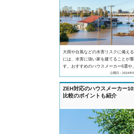
大雨や台風などの水害リスクに備える
には、水害に強い家を建てることが重
す。おすすめのハウスメーカー6選や
に強い家にするための対策などを紹介
公開日：2024年0
す。
ZEH対応のハウスメーカー1
比較のポイントも紹介