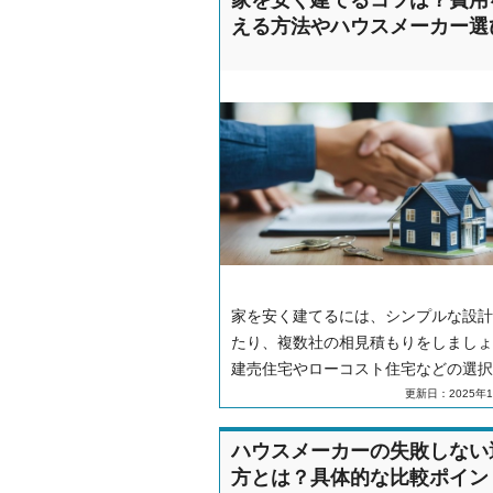
家を安く建てるコツは？費用
える方法やハウスメーカー選
家を安く建てるには、シンプルな設計
たり、複数社の相見積もりをしましょ
建売住宅やローコスト住宅などの選択
補助金の制度や注意点などを徹底解説
更新日：2025年1
す。
ハウスメーカーの失敗しない
方とは？具体的な比較ポイン