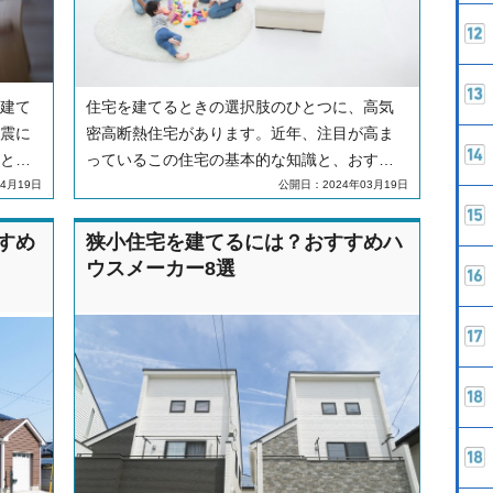
建て
住宅を建てるときの選択肢のひとつに、高気
震に
密高断熱住宅があります。近年、注目が高ま
と、
っているこの住宅の基本的な知識と、おすす
す。
めのハウスメーカーを紹介します。
4月19日
公開日：2024年03月19日
すめ
狭小住宅を建てるには？おすすめハ
ウスメーカー8選