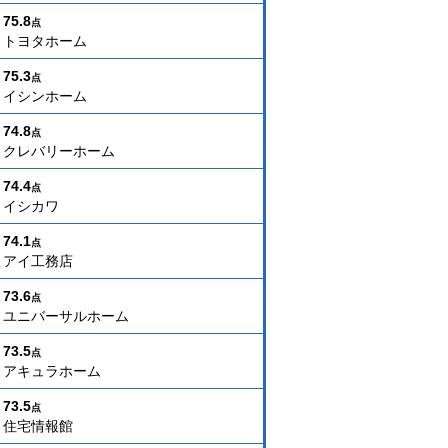
75.8
点
トヨタホーム
75.3
点
イシンホーム
74.8
点
クレバリーホーム
74.4
点
イシカワ
74.1
点
アイ工務店
73.6
点
ユニバーサルホーム
73.5
点
アキュラホーム
73.5
点
住宅情報館