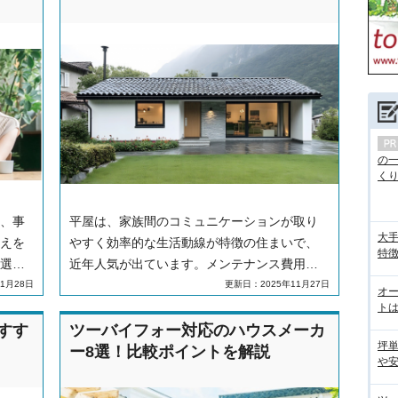
の
くり.
、事
平屋は、家族間のコミュニケーションが取り
大手
えを
やすく効率的な生活動線が特徴の住まいで、
特徴
選定
近年人気が出ています。メンテナンス費用の
抑制や光熱費の削減など、経済的なメリット
1月28日
更新日：2025年11月27日
オ
もあります。本記事では、平屋のメリット・
トは
デメリットを詳しく解説するとともに、デメ
すす
ツーバイフォー対応のハウスメーカ
坪
リットを解消する工夫や二階建てとのコスト
ー8選！比較ポイントを解説
や
比較についても紹介します。