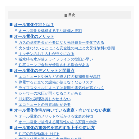
目次
オール電化住宅とは？
オール電化を構成する主な設備と役割
オール電化のメリット
ガスの基本料金が不要になり光熱費を一本化できる
火を使わないことによる安全性の向上と火災保険料の割引
キッチンのお手入れがラクになる
断水時も水が使えライフラインの復旧が早い
住宅ローンで金利が優遇される場合がある
オール電化のデメリットと問題点
エコキュートやIHなどの導入時の初期費用が高額
停電すると全ての設備が使えなくなるリスク
ライフスタイルによっては昼間の電気代が高くつく
シャワーの水圧が弱くなることがある
IH対応の調理器具しか使えない
エコキュートの設置場所が必要
オール電化住宅が向いている家庭・向いていない家庭
オール電化のメリットを活かせる家庭の特徴
オール電化で後悔する可能性のある家庭の特徴
オール電化の電気代を節約する上手な使い方
住宅の断熱効率を上げる
太陽光発電の導入で日中の電気代を賄う