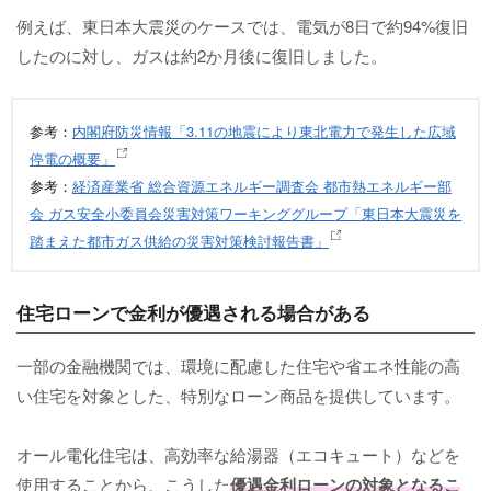
例えば、東日本大震災のケースでは、電気が8日で約94%復旧
したのに対し、ガスは約2か月後に復旧しました。
参考：
内閣府防災情報「3.11の地震により東北電力で発生した広域
停電の概要」
参考：
経済産業省 総合資源エネルギー調査会 都市熱エネルギー部
会 ガス安全小委員会災害対策ワーキンググループ「東日本大震災を
踏まえた都市ガス供給の災害対策検討報告書」
住宅ローンで金利が優遇される場合がある
一部の金融機関では、環境に配慮した住宅や省エネ性能の高
い住宅を対象とした、特別なローン商品を提供しています。
オール電化住宅は、高効率な給湯器（エコキュート）などを
使用することから、こうした
優遇金利ローンの対象となるこ