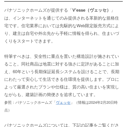
パナソニックホームズが提供する「
V'esse（ヴェッセ）
」
は、インターネットを通じてのみ提供される革新的な規格住
宅です。住宅業界においては先駆的なWeb限定販売方式によ
り、建主は自宅や外出先から手軽に情報を得られ、住まいづ
くりをスタートできます。
特筆すべきは、安全性に重点を置いた構造設計が施されてい
ること。同社商品は地震に対する強さに定評があることに加
え、60年という長期保証延長システムを設けることで、長期
にわたって安心して生活できる住環境を提供します。プロに
よって厳選されたプランや仕様は、質の高い住まいを実現し
ながらも、建築計画の簡便さを追求しています。
参照：パナソニックホームズ「
ヴェッセ
」（情報は2024年2月20日時
点）
パナソニックホームズについては、下記の記事をご覧くださ