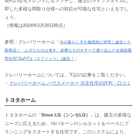
現代の住宅トレンドにもマッチし、建主のライフスタイルに
即した多様な間取り仕様への対応が可能な住宅といえるでし
ょう。
（情報は2024年2月20日時点）
参照：クレバリーホーム「
今の暮らし方を徹底的に研究し誕生した
新商品！ ムダなものは省き、必要なものをすべて盛り込んだ企画提案
」
型住宅｢SuFiT’s（スフィッツ）｣誕生！
クレバリーホームについては、下記の記事をご覧ください。
・
クレバリーホーム ハウスメーカー 注文住宅の評判・口コミ
トヨタホーム
トヨタホームの「
Since LQ（シンセLQ）
」は、建主の多様な
ニーズに応えるため、10パターンのシルエットをベースにプ
ランニングをスタートする住宅です。このシステムにより、