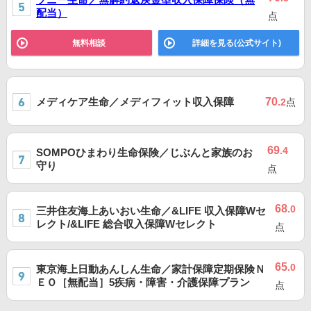
配当）
点
無料相談
詳細を見る(公式サイト)
メディケア生命／メディフィット収入保障
70
.2
点
69
.4
SOMPOひまわり生命保険／じぶんと家族のお
守り
点
68
.0
三井住友海上あいおい生命／&LIFE 収入保障Wセ
レクト/&LIFE 総合収入保障Wセレクト
点
65
.0
東京海上日動あんしん生命／家計保障定期保険Ｎ
ＥＯ［無配当］5疾病・障害・介護保障プラン
点