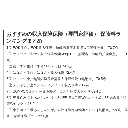
おすすめの収入保障保険（専門家評価） 保険料ラ
ンキングまとめ
1位 FWD生命／FWD収入保障（無解約返戻金型収入保障保険Ⅱ） 78.7点
2位 オリックス生命／収入保障保険Keep Up（無配当 無解約払戻金型） 77.9
点
3位 第一ネオ生命／ネオdeしゅうほ 74.3点
4位 はなさく生命／はなさく収入保障 72.4点
5位 ソニー生命／無解約返戻金型収入保障保険（無配当） 70.5点
6位 メディケア生命／メディフィット収入保障 70.2点
7位 SOMPOひまわり生命保険／じぶんと家族のお守り 69.4点
8位 三井住友海上あいおい生命／&LIFE 収入保障Wセレクト/&LIFE 総合収入保
障Wセレクト 68.0点
9位 東京海上日動あんしん生命／家計保障定期保険ＮＥＯ［無配当］5疾病・障
害・介護保障プラン 65.0点