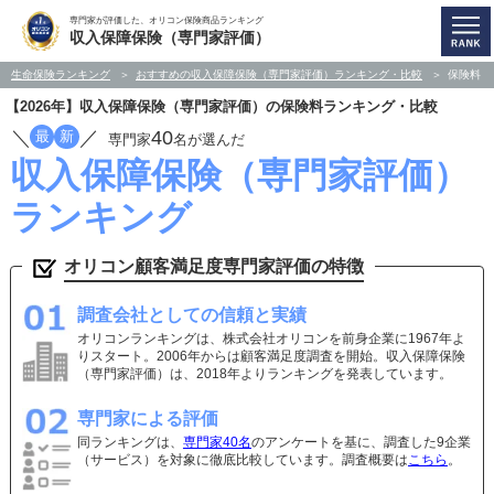
専門家が評価した、オリコン保険商品ランキング
収入保障保険（専門家評価）
生命保険ランキング
おすすめの収入保障保険（専門家評価）ランキング・比較
保険料
【2026年】収入保障保険（専門家評価）の保険料ランキング・比較
／
／
40
最
新
専門家
名が選んだ
収入保障保険（専門家評価）
ランキング
オリコン顧客満足度専門家評価の特徴
調査会社としての信頼と実績
オリコンランキングは、株式会社オリコンを前身企業に1967年よ
りスタート。2006年からは顧客満足度調査を開始。収入保障保険
（専門家評価）は、2018年よりランキングを発表しています。
専門家による評価
同ランキングは、
専門家40名
のアンケートを基に、調査した9企業
（サービス）を対象に徹底比較しています。調査概要は
こちら
。