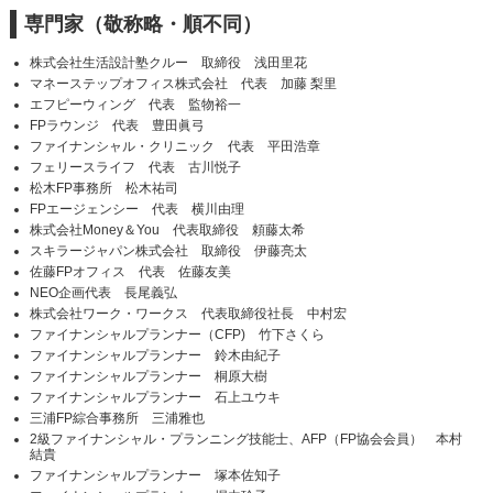
専門家（敬称略・順不同）
株式会社生活設計塾クルー 取締役 浅田里花
マネーステップオフィス株式会社 代表 加藤 梨里
エフピーウィング 代表 監物裕一
FPラウンジ 代表 豊田眞弓
ファイナンシャル・クリニック 代表 平田浩章
フェリースライフ 代表 古川悦子
松木FP事務所 松木祐司
FPエージェンシー 代表 横川由理
株式会社Money＆You 代表取締役 頼藤太希
スキラージャパン株式会社 取締役 伊藤亮太
佐藤FPオフィス 代表 佐藤友美
NEO企画代表 長尾義弘
株式会社ワーク・ワークス 代表取締役社長 中村宏
ファイナンシャルプランナー（CFP) 竹下さくら
ファイナンシャルプランナー 鈴木由紀子
ファイナンシャルプランナー 桐原大樹
ファイナンシャルプランナー 石上ユウキ
三浦FP綜合事務所 三浦雅也
2級ファイナンシャル・プランニング技能士、AFP（FP協会会員） 本村
結貴
ファイナンシャルプランナー 塚本佐知子