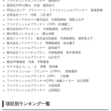
ファイナンシャルプランナー 堀内玲子
黒田尚子FP-Office 代表 黒田尚子
FP法人ガイア プライベート・ファイナンシャルプランナー 新屋真摘
合同会社リーフ 代表 二宮 清子
マネーディアセオリー株式会社 代表取締役 福島えみ子
ファイナンシャルプランナー（CFP) 松浦建二
株式会社K'sプランニング 代表取締役 水野圭子
家計再生コンサルタント 横山光昭
経済ジャーナリスト 株式会社回遊舎 代表取締役 酒井富士子
株式会社ノースアイランド 専務取締役 岩永慶子
ファイナンシャルプランナー 坂本綾子
株式会社フェリーチェプラン 代表取締役 田中香津奈
ファイナンシャルプランナー 山口京子
横浜FP事務所 代表 平野雅章
ＮＰＯ法人 ら・し・さ 理事 髙井豪
ファイナンシャル・プランナー（CFP®） 西海重尚
ファイナンシャルプランナー（AFP） 三枝徹
ファイナンシャルプランナー(CFP)／金融ライター 佐久間翠
ファイナンシャルプランナー 大岩保英
ファイナンシャルプランナー 山田悠記
項目別ランキング一覧