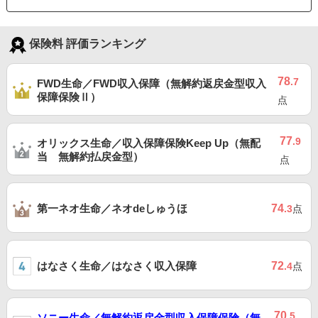
保険料 評価ランキング
78
.7
FWD生命／FWD収入保障（無解約返戻金型収入
保障保険Ⅱ）
点
77
.9
オリックス生命／収入保障保険Keep Up（無配
当 無解約払戻金型）
点
第一ネオ生命／ネオdeしゅうほ
74
.3
点
はなさく生命／はなさく収入保障
72
.4
点
70
.5
ソニー生命／無解約返戻金型収入保障保険（無