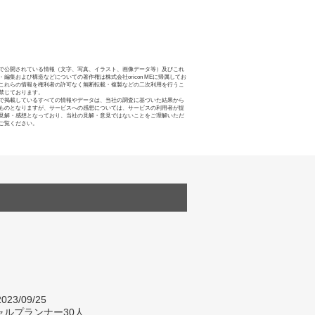
で公開されている情報（文字、写真、イラスト、画像データ等）及びこれ
・編集および構造などについての著作権は株式会社oricon MEに帰属してお
これらの情報を権利者の許可なく無断転載・複製などの二次利用を行うこ
禁じております。
で掲載しているすべての情報やデータは、当社の調査に基づいた結果から
ものとなりますが、サービスへの感想については、サービスの利用者が提
見解・感想となっており、当社の見解・意見ではないことをご理解いただ
ご覧ください。
023/09/25
ャルプランナー30人