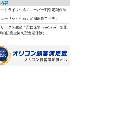
品内容
メットライフ生命 / スーパー割引定期保険
チューリッヒ生命 / 定期保険プラチナ
リックス生命 / 死亡保険FineSave（無配
解約払戻金抑制型定期保険）