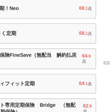
66
定期！Neo
.1
点
66
さく定期
.1
点
保険FineSave（無配当 解約払戻
64
.9
点
PR
64
ディフィット定期
.1
点
ット専用定期保険 Bridge （無配
62
.9
定期保険）
点