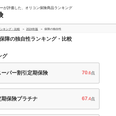
ーが評価した、オリコン保険商品ランキング
険
ンキング・比較
2024年版
保障の独自性
の保障の独自性ランキング・比較
ング
70
 スーパー割引定期保険
.6
点
67
 定期保険プラチナ
.4
点