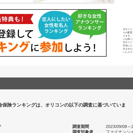
当サイト
らの配置
ります。
とは固く
当サイト
作成した
出された
いた上で
命保険ランキングは、オリコンの以下の調査に基づいていま
7
調査期間
2023/09/08～2
調査対象者
ファイナンシ