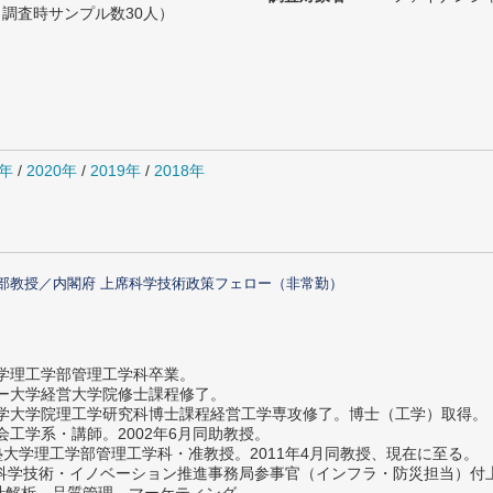
（調査時サンプル数30人）
1年
/
2020年
/
2019年
/
2018年
部教授／内閣府 上席科学技術政策フェロー（非常勤）
大学理工学部管理工学科卒業。
ター大学経営大学院修士課程修了。
大学大学院理工学研究科博士課程経営工学専攻修了。博士（工学）取得。
社会工学系・講師。2002年6月同助教授。
義塾大学理工学部管理工学科・准教授。2011年4月同教授、現在に至る。
府 科学技術・イノベーション推進事務局参事官（インフラ・防災担当）
計解析、品質管理、マーケティング。