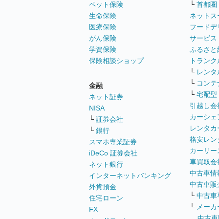
ペット保険
└
首都圏
生命保険
ネットス
医療保険
フードデ
がん保険
サービス
学資保険
ふるさと
保険相談ショップ
トランク
└
レンタ
└
コンテ
金融
└
宅配型
ネット証券
引越し会
NISA
カーシェ
└
証券会社
レンタカ
└
銀行
格安レン
スマホ専業証券
カーリー
iDeCo 証券会社
車買取会
ネット銀行
中古車情
インターネットバンキング
中古車販
外貨預金
└
中古車
住宅ローン
└
メーカ
FX
中古車