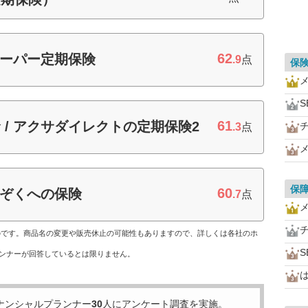
62
スーパー定期保険
.9
点
保
S
61
 / アクサダイレクトの定期保険2
.3
点
保
60
かぞくへの保険
.7
点
ものです。商品名の変更や販売休止の可能性もありますので、詳しくは各社のホ
S
ンナーが回答しているとは限りません。
は
ナンシャルプランナー
30
人にアンケート調査を実施。