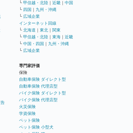
└
甲信越・北陸
｜
近畿
｜
中国
└
四国
｜
九州・沖縄
職
└
広域企業
インターネット回線
遣
└
北海道
｜
東北
｜
関東
└
甲信越・北陸
｜
東海
｜
近畿
ス
└
中国・四国
｜
九州・沖縄
└
広域企業
専門家評価
ト
保険
自動車保険 ダイレクト型
自動車保険 代理店型
バイク保険 ダイレクト型
バイク保険 代理店型
広告
火災保険
学資保険
ペット保険
ペット保険 小型犬