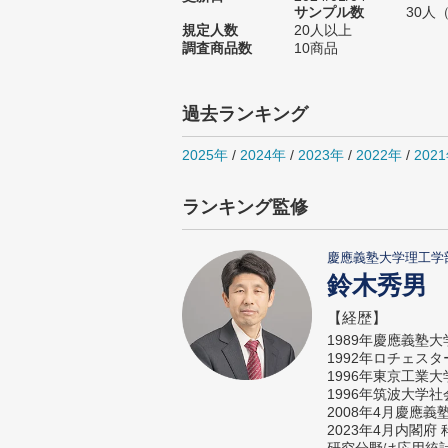
サンプル数
30人
規定人数
20人以上
調査商品数
10商品
過去ランキング
2025年
/
2024年
/
2023年
/
2022年
/
202
ランキング監修
慶應義塾大学理工学
鈴木秀男
【経歴】
1989年慶應義塾
1992年ロチェス
1996年東京工業
1996年筑波大学
2008年4月慶應
2023年4月内閣
研究分野は応用統