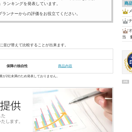
商
」ランキングを発表しています。
プランナーからの評価をお役立てください。
オ
当 
別に並び替えて比較することが出来ます。
保障の独自性
商品内容
業が2社未満のため発表しておりません。
PR