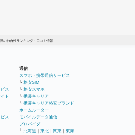
障の独自性ランキング・口コミ情報
通信
ト
スマホ・携帯通信サービス
└
格安SIM
ービス
└
格安スマホ
サイト
└
携帯キャリア
└
携帯キャリア格安ブランド
ホームルーター
ービス
モバイルデータ通信
ト
プロバイダ
└
北海道
｜
東北
｜
関東
｜
東海