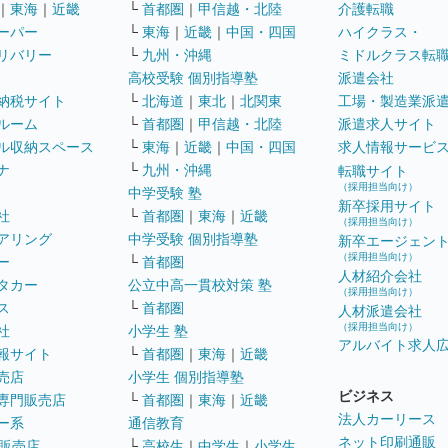
｜
東海
｜
近畿
└
首都圏
｜
甲信越・北陸
介護転職
ーパー
└
東海
｜
近畿
｜
中国・四国
ハイクラス・
リバリー
└
九州・沖縄
ミドルクラス転
高校受験 個別指導塾
派遣会社
納税サイト
└
北海道
｜
東北
｜
北関東
工場・製造業派
ルーム
└
首都圏
｜
甲信越・北陸
派遣求人サイト
ル収納スペース
└
東海
｜
近畿
｜
中国・四国
求人情報サービ
ナ
└
九州・沖縄
転職サイト
（採用担当向け）
中学受験 塾
新卒採用サイト
社
└
首都圏
｜
東海
｜
近畿
（採用担当向け）
アリング
中学受験 個別指導塾
新卒エージェン
（採用担当向け）
ー
└
首都圏
人材紹介会社
タカー
公立中高一貫校対策 塾
（採用担当向け）
ス
└
首都圏
人材派遣会社
（採用担当向け）
社
小学生 塾
アルバイト求人
報サイト
└
首都圏
｜
東海
｜
近畿
売店
小学生 個別指導塾
ビジネス
専門販売店
└
首都圏
｜
東海
｜
近畿
法人カーリース
ー系
通信教育
ネット印刷通販
販売店
└
高校生
｜
中学生
｜
小学生