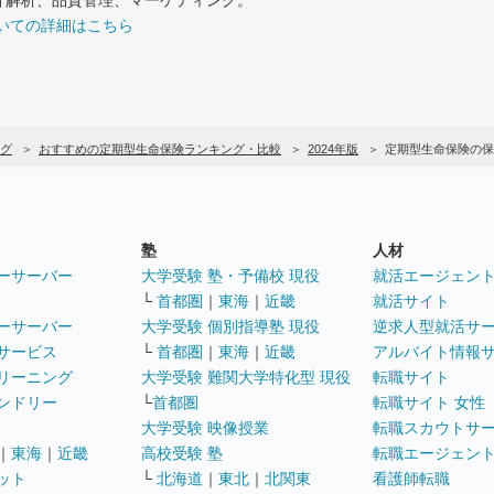
いての詳細はこちら
グ
おすすめの定期型生命保険ランキング・比較
2024年版
定期型生命保険の保
塾
人材
ーサーバー
大学受験 塾・予備校 現役
就活エージェン
└
首都圏
｜
東海
｜
近畿
就活サイト
ーサーバー
大学受験 個別指導塾 現役
逆求人型就活サ
サービス
└
首都圏
｜
東海
｜
近畿
アルバイト情報
リーニング
大学受験 難関大学特化型 現役
転職サイト
ンドリー
└
首都圏
転職サイト 女性
大学受験 映像授業
転職スカウトサ
｜
東海
｜
近畿
高校受験 塾
転職エージェン
ット
└
北海道
｜
東北
｜
北関東
看護師転職