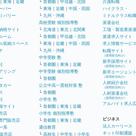
｜
東海
｜
近畿
└
首都圏
｜
甲信越・北陸
介護転職
ーパー
└
東海
｜
近畿
｜
中国・四国
ハイクラス・
リバリー
└
九州・沖縄
ミドルクラス転
高校受験 個別指導塾
派遣会社
納税サイト
└
北海道
｜
東北
｜
北関東
工場・製造業派
ルーム
└
首都圏
｜
甲信越・北陸
派遣求人サイト
ル収納スペース
└
東海
｜
近畿
｜
中国・四国
求人情報サービ
ナ
└
九州・沖縄
転職サイト
（採用担当向け）
中学受験 塾
新卒採用サイト
社
└
首都圏
｜
東海
｜
近畿
（採用担当向け）
アリング
中学受験 個別指導塾
新卒エージェン
（採用担当向け）
ー
└
首都圏
人材紹介会社
タカー
公立中高一貫校対策 塾
（採用担当向け）
ス
└
首都圏
人材派遣会社
（採用担当向け）
社
小学生 塾
アルバイト求人
報サイト
└
首都圏
｜
東海
｜
近畿
売店
小学生 個別指導塾
ビジネス
専門販売店
└
首都圏
｜
東海
｜
近畿
法人カーリース
ー系
通信教育
ネット印刷通販
販売店
└
高校生
｜
中学生
｜
小学生