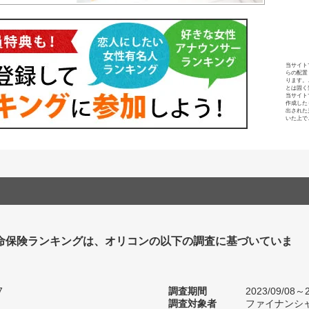
当サイト
らの配置
ります。
とは固く
当サイト
作成した
出された
いた上で
命保険ランキングは、オリコンの以下の調査に基づいていま
7
調査期間
2023/09/08～2
調査対象者
ファイナンシ