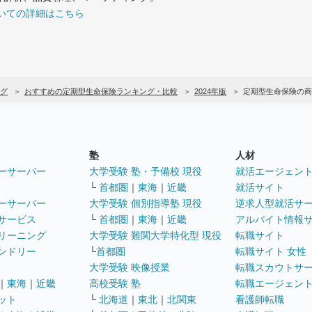
いての詳細はこちら
グ
おすすめの定期型生命保険ランキング・比較
2024年版
定期型生命保険の商
塾
人材
ーサーバー
大学受験 塾・予備校 現役
就活エージェン
└
首都圏
｜
東海
｜
近畿
就活サイト
ーサーバー
大学受験 個別指導塾 現役
逆求人型就活サ
サービス
└
首都圏
｜
東海
｜
近畿
アルバイト情報
リーニング
大学受験 難関大学特化型 現役
転職サイト
ンドリー
└
首都圏
転職サイト 女性
大学受験 映像授業
転職スカウトサ
｜
東海
｜
近畿
高校受験 塾
転職エージェン
ット
└
北海道
｜
東北
｜
北関東
看護師転職