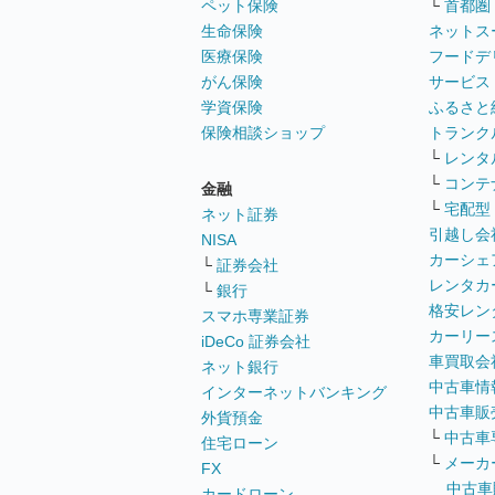
ペット保険
└
首都圏
生命保険
ネットス
医療保険
フードデ
がん保険
サービス
学資保険
ふるさと
保険相談ショップ
トランク
└
レンタ
└
コンテ
金融
└
宅配型
ネット証券
引越し会
NISA
カーシェ
└
証券会社
レンタカ
└
銀行
格安レン
スマホ専業証券
カーリー
iDeCo 証券会社
車買取会
ネット銀行
中古車情
インターネットバンキング
中古車販
外貨預金
└
中古車
住宅ローン
└
メーカ
FX
中古車
カードローン