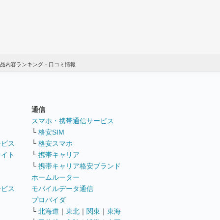
品内容ランキング・口コミ情報
通信
ト
スマホ・携帯通信サービス
└
格安SIM
ービス
└
格安スマホ
サイト
└
携帯キャリア
└
携帯キャリア格安ブランド
ホームルーター
ービス
モバイルデータ通信
ト
プロバイダ
└
北海道
｜
東北
｜
関東
｜
東海