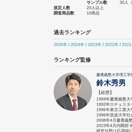
サンプル数
30人
規定人数
20人以上
調査商品数
10商品
過去ランキング
2025年
/
2024年
/
2023年
/
2022年
/
202
ランキング監修
慶應義塾大学理工学
鈴木秀男
【経歴】
1989年慶應義塾
1992年ロチェス
1996年東京工業
1996年筑波大学
2008年4月慶應
2023年4月内閣
研究分野は応用統