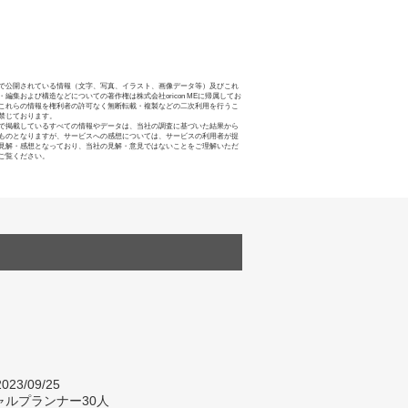
で公開されている情報（文字、写真、イラスト、画像データ等）及びこれ
・編集および構造などについての著作権は株式会社oricon MEに帰属してお
これらの情報を権利者の許可なく無断転載・複製などの二次利用を行うこ
禁じております。
で掲載しているすべての情報やデータは、当社の調査に基づいた結果から
ものとなりますが、サービスへの感想については、サービスの利用者が提
見解・感想となっており、当社の見解・意見ではないことをご理解いただ
ご覧ください。
023/09/25
ャルプランナー30人