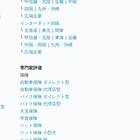
└
甲信越・北陸
｜
近畿
｜
中国
└
四国
｜
九州・沖縄
職
└
広域企業
インターネット回線
遣
└
北海道
｜
東北
｜
関東
└
甲信越・北陸
｜
東海
｜
近畿
ス
└
中国・四国
｜
九州・沖縄
└
広域企業
専門家評価
ト
保険
自動車保険 ダイレクト型
自動車保険 代理店型
バイク保険 ダイレクト型
バイク保険 代理店型
広告
火災保険
学資保険
ペット保険
ペット保険 小型犬
ペット保険 猫