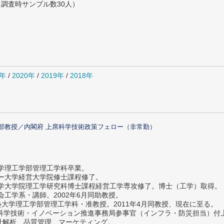
（調査時サンプル数30人）
1年
/
2020年
/
2019年
/
2018年
部教授／内閣府 上席科学技術政策フェロー（非常勤）
大学理工学部管理工学科卒業。
ター大学経営大学院修士課程修了。
大学大学院理工学研究科博士課程経営工学専攻修了。博士（工学）取得。
社会工学系・講師。2002年6月同助教授。
義塾大学理工学部管理工学科・准教授。2011年4月同教授、現在に至る。
府 科学技術・イノベーション推進事務局参事官（インフラ・防災担当）
計解析、品質管理、マーケティング。