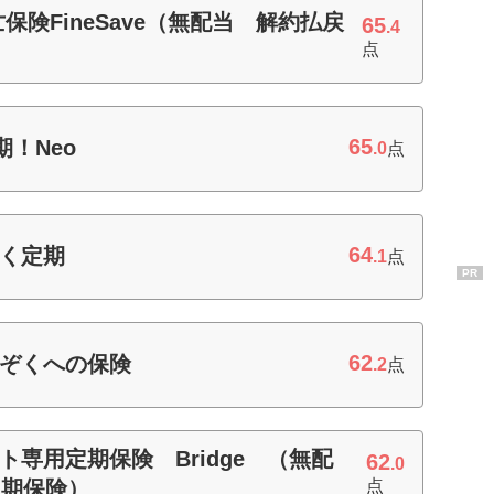
亡保険FineSave（無配当 解約払戻
65
.4
点
65
期！Neo
.0
点
64
さく定期
.1
点
PR
62
かぞくへの保険
.2
点
ット専用定期保険 Bridge （無配
62
.0
定期保険）
点