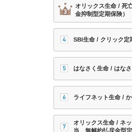
オリックス生命 / 死
金抑制型定期保険）
SBI生命 / クリック定
はなさく生命 / はな
ライフネット生命 / 
オリックス生命 / ネ
当 無解約払戻金型