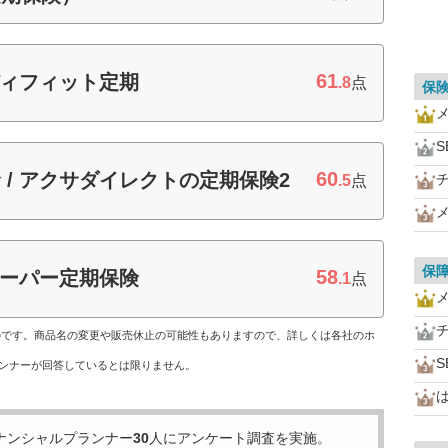
61
ディフィット定期
.8
点
保
S
60
 / アクサダイレクトの定期保険2
.5
点
保
58
スーパー定期保険
.1
点
ものです。商品名の変更や販売休止の可能性もありますので、詳しくは各社のホ
S
ンナーが回答しているとは限りません。
は
ナンシャルプランナー
30
人にアンケート調査を実施。