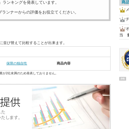
商
」ランキングを発表しています。
プランナーからの評価をお役立てください。
オ
当 
別に並び替えて比較することが出来ます。
保障の独自性
商品内容
業が2社未満のため発表しておりません。
PR