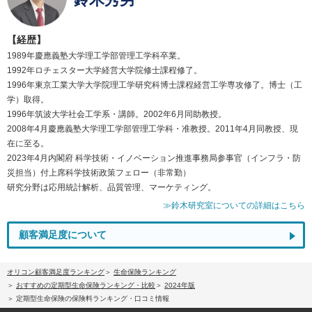
【経歴】
1989年慶應義塾大学理工学部管理工学科卒業。
1992年ロチェスター大学経営大学院修士課程修了。
1996年東京工業大学大学院理工学研究科博士課程経営工学専攻修了。博士（工
学）取得。
1996年筑波大学社会工学系・講師。2002年6月同助教授。
2008年4月慶應義塾大学理工学部管理工学科・准教授。2011年4月同教授、現
在に至る。
2023年4月内閣府 科学技術・イノベーション推進事務局参事官（インフラ・防
災担当）付上席科学技術政策フェロー（非常勤）
研究分野は応用統計解析、品質管理、マーケティング。
≫鈴木研究室についての詳細はこちら
顧客満足度について
オリコン顧客満足度ランキング
生命保険ランキング
おすすめの定期型生命保険ランキング・比較
2024年版
定期型生命保険の保険料ランキング・口コミ情報