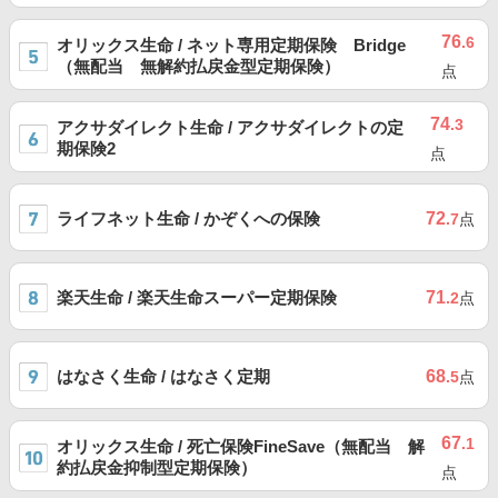
76
.6
オリックス生命 / ネット専用定期保険 Bridge
（無配当 無解約払戻金型定期保険）
点
74
.3
アクサダイレクト生命 / アクサダイレクトの定
期保険2
点
ライフネット生命 / かぞくへの保険
72
.7
点
楽天生命 / 楽天生命スーパー定期保険
71
.2
点
はなさく生命 / はなさく定期
68
.5
点
67
.1
オリックス生命 / 死亡保険FineSave（無配当 解
約払戻金抑制型定期保険）
点