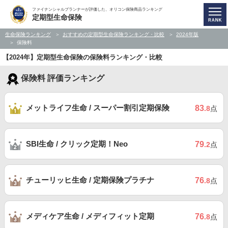
ファイナンシャルプランナーが評価した、オリコン保険商品ランキング
定期型生命保険
生命保険ランキング
おすすめの定期型生命保険ランキング・比較
2024年版
保険料
【2024年】定期型生命保険の保険料ランキング・比較
保険料 評価ランキング
メットライフ生命 / スーパー割引定期保険
83
.8
点
SBI生命 / クリック定期！Neo
79
.2
点
チューリッヒ生命 / 定期保険プラチナ
76
.8
点
メディケア生命 / メディフィット定期
76
.8
点