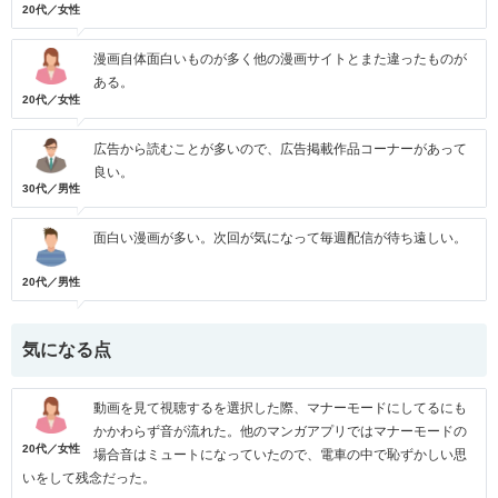
20代／女性
漫画自体面白いものが多く他の漫画サイトとまた違ったものが
ある。
20代／女性
広告から読むことが多いので、広告掲載作品コーナーがあって
良い。
30代／男性
面白い漫画が多い。次回が気になって毎週配信が待ち遠しい。
20代／男性
気になる点
動画を見て視聴するを選択した際、マナーモードにしてるにも
かかわらず音が流れた。他のマンガアプリではマナーモードの
20代／女性
場合音はミュートになっていたので、電車の中で恥ずかしい思
いをして残念だった。