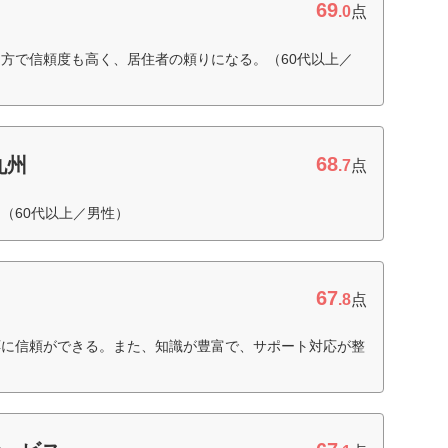
69
.0
点
方で信頼度も高く、居住者の頼りになる。（60代以上／
68
九州
.7
点
（60代以上／男性）
67
.8
点
応に信頼ができる。また、知識が豊富で、サポート対応が整