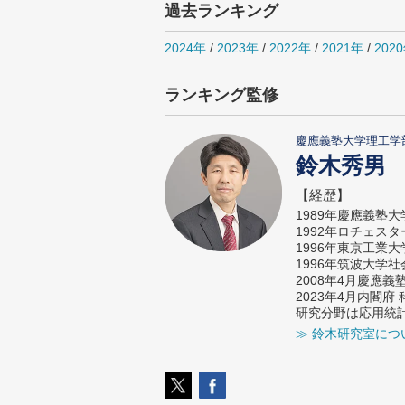
過去ランキング
2024年
/
2023年
/
2022年
/
2021年
/
202
ランキング監修
慶應義塾大学理工学
鈴木秀男
【経歴】
1989年慶應義塾
1992年ロチェス
1996年東京工業
1996年筑波大学
2008年4月慶應
2023年4月内閣
研究分野は応用統
≫ 鈴木研究室につ