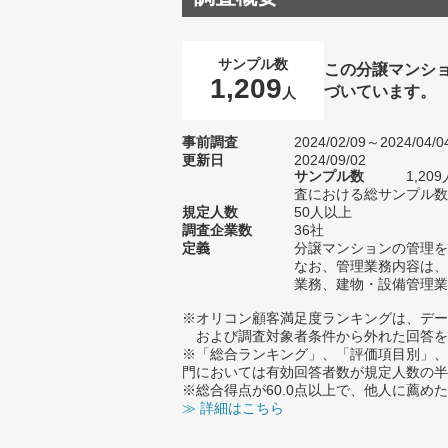
サンプル数
この分譲マンシ
1,209
づいています。
人
事前調査
2024/02/09～2024/04/0
更新日
2024/09/02
サンプル数
1,2
査における総サンプル数2
規定人数
50人以上
調査企業数
36社
定義
分譲マンションの管理を
なお、管理業務内容は、
業務、建物・設備管理業
※オリコン顧客満足度ランキングは、デー
および調査対象者条件から外れた回答を
※「総合ランキング」、「評価項目別」、
門においては有効回答者数が規定人数の半
※総合得点が60.0点以上で、他人に薦
≫ 詳細はこちら