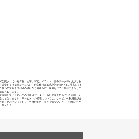
で公開されている情報（文字、写真、イラスト、画像データ等）及びこれ
・編集および構造などについての著作権は株式会社oricon MEに帰属してお
これらの情報を権利者の許可なく無断転載・複製などの二次利用を行うこ
禁じております。
で掲載しているすべての情報やデータは、当社の調査に基づいた結果から
ものとなりますが、サービスへの感想については、サービスの利用者が提
見解・感想となっており、当社の見解・意見ではないことをご理解いただ
ご覧ください。