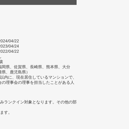
024/04/22
023/04/24
022/04/22
し
歳
福岡県、佐賀県、長崎県、熊本県、大分
崎県、鹿児島県）
年以内に、現在居住しているマンションで、
合の理事会の理事を担当したことがある人
みランクイン対象となります。その他の部
ります。