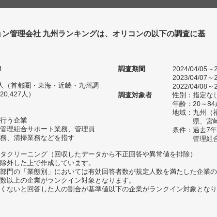
ョン管理会社 九州ランキングは、オリコンの以下の調査に基
4
調査期間
2024/04/05～2
2023/04/07～2
09人（首都圏・東海・近畿・九州調
2022/04/08～2
0,427人）
調査対象者
性別：指定な
年齢：20～84
地域：九州（
行う企業
県、宮
管理組合サポート業務、管理員
条件：過去7
務、清掃業務などを指す
管理組
タクリーニング（回収したデータから不正回答や異常値を排除）
除外した上で作成しています。
部門の「業態別」においては有効回答者数が規定人数を満たした企業の
数以上の企業がランクイン対象となります。
めたくないと回答した人の割合が基準値以下の企業がランクイン対象とな