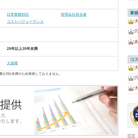
事
日常業務対応
管理会社担当者
コストパフォーマンス
20年以上30年未満
コ
大規模
業が2社未満のため発表しておりません。
PR