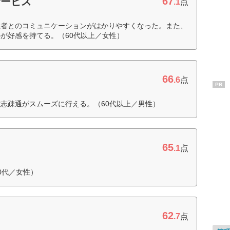
67
サービス
.1
点
住者とのコミュニケーションがはかりやすくなった。また、
が好感を持てる。（60代以上／女性）
66
.6
点
PR
志疎通がスムーズに行える。（60代以上／男性）
65
.1
点
0代／女性）
62
.7
点