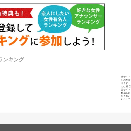
ランキング
当サイト
らの配置
ります。
とは固く
当サイト
作成した
出された
いた上で