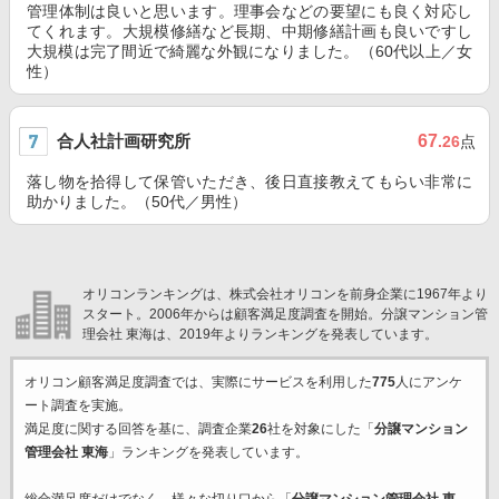
管理体制は良いと思います。理事会などの要望にも良く対応し
てくれます。大規模修繕など長期、中期修繕計画も良いですし
大規模は完了間近で綺麗な外観になりました。（60代以上／女
性）
合人社計画研究所
67
.26
点
落し物を拾得して保管いただき、後日直接教えてもらい非常に
助かりました。（50代／男性）
オリコンランキングは、株式会社オリコンを前身企業に1967年より
スタート。2006年からは顧客満足度調査を開始。分譲マンション管
理会社 東海は、2019年よりランキングを発表しています。
オリコン顧客満足度調査では、実際にサービスを利用した
775
人にアンケ
ート調査を実施。
満足度に関する回答を基に、調査企業
26
社を対象にした「
分譲マンション
管理会社 東海
」ランキングを発表しています。