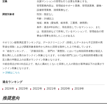
定義
分譲マンションの管理を行う企業を対象とする。
管理業務内容は、管理組合サポート業務、管理員業務、建物・
設備管理業務、清掃業務など。
調査対象者
性別：指定なし
年齢：20歳以上
地域：東海（愛知県、岐阜県、三重県、静岡県）
条件：過去6年以内に、現在居住しているマンション、また
は、投資目的などで所有しているマンションで、管理組合の理
事会の理事を担当したことがある人
※オリコン顧客満足度ランキングは、データクリーニング（回収したデータから不正回答や異
常値を排除）および調査対象者条件から外れた回答を除外した上で作成しています。
※「総合ランキング」、「評価項目別」、部門の「業態別」においては有効回答者数が規定人
数を満たした企業のみランクイン対象となります。その他の部門においては有効回答者数が規
定人数の半数以上の企業がランクイン対象となります。
※総合得点が60.00点以上で、他人に薦めたくないと回答した人の割合が基準値以下の企業がラ
ンクイン対象となります。
≫ 詳細はこちら
過去ランキング
2024年
2023年
2022年
2021年
2020年
2019年
推奨意向