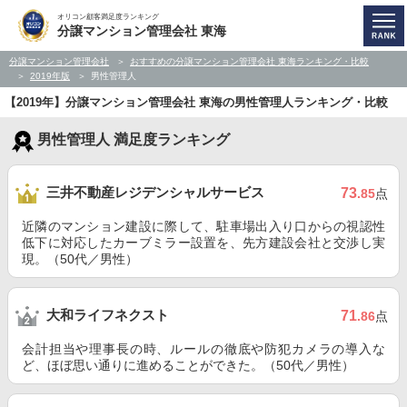
オリコン顧客満足度ランキング
分譲マンション管理会社 東海
分譲マンション管理会社
おすすめの分譲マンション管理会社 東海ランキング・比較
2019年版
男性管理人
【2019年】分譲マンション管理会社 東海の男性管理人ランキング・比較
男性管理人 満足度ランキング
三井不動産レジデンシャルサービス
73
.85
点
近隣のマンション建設に際して、駐車場出入り口からの視認性
低下に対応したカーブミラー設置を、先方建設会社と交渉し実
現。（50代／男性）
大和ライフネクスト
71
.86
点
会計担当や理事長の時、ルールの徹底や防犯カメラの導入な
ど、ほぼ思い通りに進めることができた。（50代／男性）