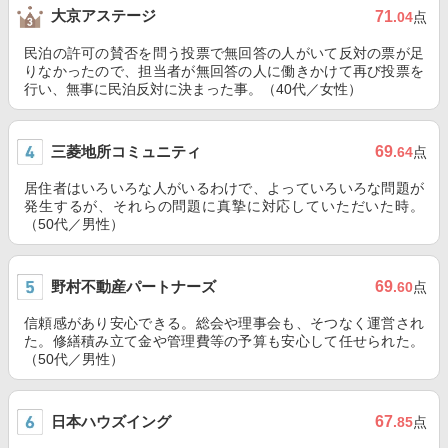
大京アステージ
71
.04
点
民泊の許可の賛否を問う投票で無回答の人がいて反対の票が足
りなかったので、担当者が無回答の人に働きかけて再び投票を
行い、無事に民泊反対に決まった事。（40代／女性）
三菱地所コミュニティ
69
.64
点
居住者はいろいろな人がいるわけで、よっていろいろな問題が
発生するが、それらの問題に真摯に対応していただいた時。
（50代／男性）
野村不動産パートナーズ
69
.60
点
信頼感があり安心できる。総会や理事会も、そつなく運営され
た。修繕積み立て金や管理費等の予算も安心して任せられた。
（50代／男性）
日本ハウズイング
67
.85
点