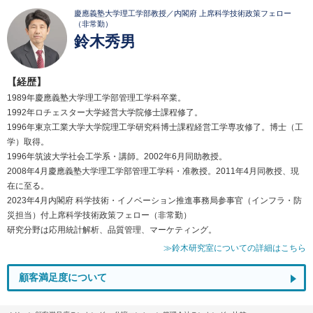
慶應義塾大学理工学部教授／内閣府 上席科学技術政策フェロー
（非常勤）
鈴木秀男
【経歴】
1989年慶應義塾大学理工学部管理工学科卒業。
1992年ロチェスター大学経営大学院修士課程修了。
1996年東京工業大学大学院理工学研究科博士課程経営工学専攻修了。博士（工
学）取得。
1996年筑波大学社会工学系・講師。2002年6月同助教授。
2008年4月慶應義塾大学理工学部管理工学科・准教授。2011年4月同教授、現
在に至る。
2023年4月内閣府 科学技術・イノベーション推進事務局参事官（インフラ・防
災担当）付上席科学技術政策フェロー（非常勤）
研究分野は応用統計解析、品質管理、マーケティング。
≫鈴木研究室についての詳細はこちら
顧客満足度について