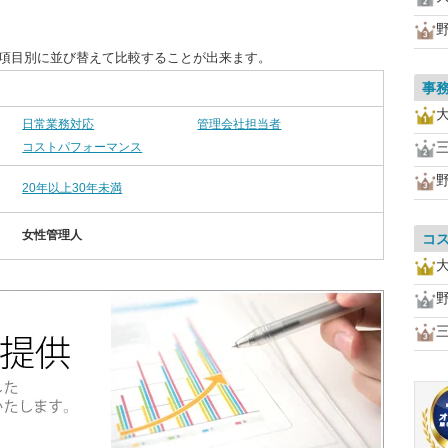
を項目別に並び替えて比較することが出来ます。
事
日常業務対応
管理会社担当者
コストパフォーマンス
20年以上30年未満
女性管理人
コ