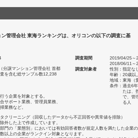
ョン管理会社 東海ランキングは、オリコンの以下の調査に基
4
調査期間
2019/04/25～2
2018/06/11～2
人（分譲マンション管理会社 首都
調査対象者
性別：指定な
を含む総サンプル数12,238
年齢：20歳以
地域：東海（
条件：過去6
たは、
行う企業を対象とする。
で、管
合サポート業務、管理員業務、
る人
掃業務など。
タクリーニング（回収したデータから不正回答や異常値を排除）
除外した上で作成しています。
部門の「業態別」においては有効回答者数が規定人数を満たした企業の
数以上の企業がランクイン対象となります。