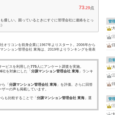
73
.29
点
ても優しい。困っているときにすぐに管理会社に連絡をとっ
管
性）
オリコンを前身企業に1967年よりスタート。2006年から
マンション管理会社 東海は、2019年よりランキングを発表
日
サービスを利用した
775
人にアンケート調査を実施。
26
社を対象にした「
分譲マンション管理会社 東海
」ランキ
から「
分譲マンション管理会社 東海
」を評価。さらに回答
ーザーの声も掲載しています。
からも比較することで「
分譲マンション管理会社 東海
」選
管