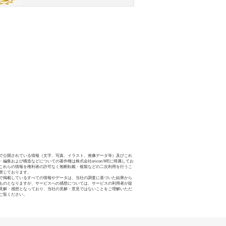
で公開されている情報（文字、写真、イラスト、画像データ等）及びこれ
・編集および構造などについての著作権は株式会社oricon MEに帰属してお
これらの情報を権利者の許可なく無断転載・複製などの二次利用を行うこ
禁じております。
で掲載しているすべての情報やデータは、当社の調査に基づいた結果から
ものとなりますが、サービスへの感想については、サービスの利用者が提
見解・感想となっており、当社の見解・意見ではないことをご理解いただ
ご覧ください。