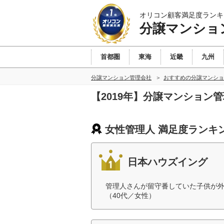
オリコン顧客満足度ランキ
分譲マンショ
首都圏
東海
近畿
九州
分譲マンション管理会社
おすすめの分譲マンショ
【2019年】分譲マンション
女性管理人 満足度ランキ
日本ハウズイング
管理人さんが留守番していた子供が
（40代／女性）