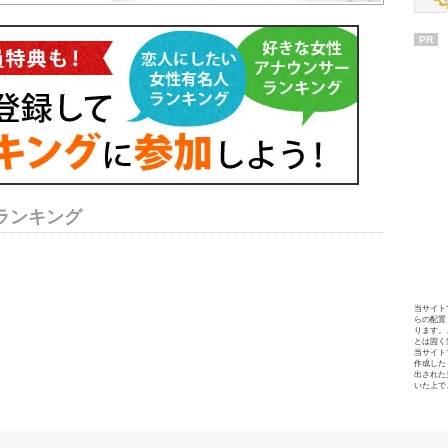
PR
ランキング
当サイト
らの配置
ります。
とは固く
当サイト
作成した
出された
いた上で