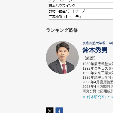
ランキング監修
慶應義塾大学理工学
鈴木秀男
【経歴】
1989年慶應義塾
1992年ロチェス
1996年東京工業
1996年筑波大学
2008年4月慶應
2023年4月内閣
研究分野は応用統
≫ 鈴木研究室につ