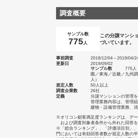
調査概要
サンプル数
この分譲マンシ
775
づいています。
人
事前調査
2018/12/04～2019/04/2
更新日
2019/09/02
サンプル数
775
圏／東海／近畿／九州調査
人）
規定人数
50人以上
調査企業数
26社
定義
分譲マンションの管理を
管理業務内容は、管理組
建物・設備管理業務、清
※オリコン顧客満足度ランキングは、デー
および調査対象者条件から外れた回答を
※「総合ランキング」、「評価項目別」、
門においては有効回答者数が規定人数の半