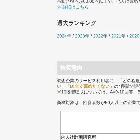
※総合得点が60.00点以上で、他人に
≫ 詳細はこちら
過去ランキング
2024年
/
2023年
/
2022年
/
2021年
/
202
推奨意向
調査企業のサービス利用者に、「どの程度
い
」「
D:全く薦めたくない
」の4段階で評
※10段階聴取については、A=9-10回答、
商標対象は、回答者数が50人以上の企業