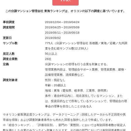
人
この分譲マンション管理会社 東海ランキングは、オリコンの以下の調査に基づいています。
事前調査
2018/12/04～2019/04/24
調査期間
2019/04/25～2019/05/09
2018/06/11～2018/06/18
更新日
2019/09/02
サンプル数
775人（分譲マンション管理会社 首都圏／東海／近畿／九州調
査を含む総サンプル数12,238人）
規定人数
50人以上
調査企業数
26社
定義
分譲マンションの管理を行う企業を対象とする。
管理業務内容は、管理組合サポート業務、管理員業務、建物・
設備管理業務、清掃業務など。
調査対象者
性別：指定なし
年齢：20歳以上
地域：東海（愛知県、岐阜県、三重県、静岡県）
条件：過去6年以内に、現在居住しているマンション、また
は、投資目的などで所有しているマンションで、管理組合の理
事会の理事を担当したことがある人
※オリコン顧客満足度ランキングは、データクリーニング（回収したデータから不正回答や異
常値を排除）および調査対象者条件から外れた回答を除外した上で作成しています。
※「総合ランキング」、「評価項目別」、部門の「業態別」においては有効回答者数が規定人
数を満たした企業のみランクイン対象となります。その他の部門においては有効回答者数が規