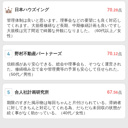
日本ハウズイング
70
.28
点
管理体制は良いと思います。理事会などの要望にも良く対応し
てくれます。大規模修繕など長期、中期修繕計画も良いですし
大規模は完了間近で綺麗な外観になりました。（60代以上／女
性）
野村不動産パートナーズ
70
.12
点
信頼感があり安心できる。総会や理事会も、そつなく運営され
た。修繕積み立て金や管理費等の予算も安心して任せられた。
（50代／男性）
合人社計画研究所
67
.56
点
期限のすぎた掲示物は毎回ちゃんと片付けられている。滞納者
に対してきちんと対応してくれる為、だらだら未回収の状態が
続く事がなく助かっている。（40代／女性）