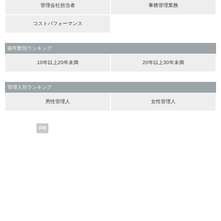
管理会社担当者
事務管理業務
コストパフォーマンス
築年数別ランキング
10年以上20年未満
20年以上30年未満
管理人別ランキング
男性管理人
女性管理人
PR