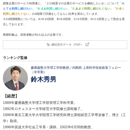
調査企業のサービス利用者に、「どの程度その企業のサービスを継続したいか」について「
A:
とても利用し続けたい
」「
B:まあ利用し続けたい
」「
C:あまり利用し続けたくない
」「
D:全く
利用し続けたくない
」の4段階で評価をしてもらい比率を算出しています。
※10段階聴取については、A=9-10回答、B=6-8回答、C=3-5回答、D=1-2回答として割合を算
出しております。
商標対象は、回答者数が50人以上の企業です。
継続意向データ（PDF）
ランキング監修
慶應義塾大学理工学部教授／内閣府 上席科学技術政策フェロー
（非常勤）
鈴木秀男
【経歴】
1989年慶應義塾大学理工学部管理工学科卒業。
1992年ロチェスター大学経営大学院修士課程修了。
1996年東京工業大学大学院理工学研究科博士課程経営工学専攻修了。博士（工
学）取得。
1996年筑波大学社会工学系・講師。2002年6月同助教授。