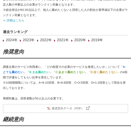
定人数の半数以上の企業がランクイン対象となります。
※総合得点が60.00点以上で、他人に薦めたくないと回答した人の割合が基準値以下の企業がラ
ンクイン対象となります。
≫ 詳細はこちら
過去ランキング
2024年
2023年
2022年
2021年
2020年
2019年
推奨意向
調査企業のサービス利用者に、「どの程度その企業のサービスを推奨したいか」について「
A:
とても薦めたい
」「
B:まあ薦めたい
」「
C:あまり薦めたくない
」「
D:全く薦めたくない
」の4段
階で評価をしてもらい比率を算出しています。
※10段階聴取については、A=9-10回答、B=6-8回答、C=3-5回答、D=1-2回答として割合を算
出しております。
商標対象は、回答者数が50人以上の企業です。
推奨意向データ（PDF）
継続意向