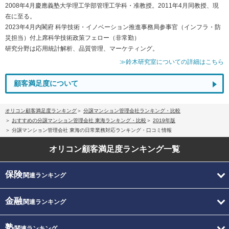
2008年4月慶應義塾大学理工学部管理工学科・准教授。2011年4月同教授、現
在に至る。
2023年4月内閣府 科学技術・イノベーション推進事務局参事官（インフラ・防
災担当）付上席科学技術政策フェロー（非常勤）
研究分野は応用統計解析、品質管理、マーケティング。
≫鈴木研究室についての詳細はこちら
顧客満足度について
オリコン顧客満足度ランキング
分譲マンション管理会社ランキング・比較
おすすめの分譲マンション管理会社 東海ランキング・比較
2019年版
分譲マンション管理会社 東海の日常業務対応ランキング・口コミ情報
オリコン顧客満足度
ランキング一覧
保険
関連ランキング
金融
関連ランキング
塾
関連ランキング