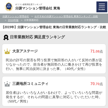
オリコン顧客満足度ランキング
分譲マンション管理会社 東海
分譲マンション管理会社
おすすめの分譲マンション管理会社 東海ランキング・比較
2019年版
日常業務対応
【2019年】分譲マンション管理会社 東海の日常業務対応ランキング・比較
日常業務対応 満足度ランキング
大京アステージ
71
.08
点
民泊の許可の賛否を問う投票で無回答の人がいて反対の票が足
りなかったので、担当者が無回答の人に働きかけて再び投票を
行い、無事に民泊反対に決まった事。（40代／女性）
三菱地所コミュニティ
70
.70
点
居住者はいろいろな人がいるわけで、よっていろいろな問題が
発生するが、それらの問題に真摯に対応していただいた時。
（50代／男性）