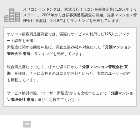
オリコンランキングは、株式会社オリコンを前身企業に1967年より
スタート。2006年からは顧客満足度調査を開始。分譲マンション管
理会社 東海は、2019年よりランキングを発表しています。
オリコン顧客満足度調査では、実際にサービスを利用した
775
人にアンケ
ート調査を実施。
満足度に関する回答を基に、調査企業
26
社を対象にした「
分譲マンション
管理会社 東海
」ランキングを発表しています。
総合満足度だけでなく、様々な切り口から「
分譲マンション管理会社 東
海
」を評価。さらに回答者の口コミや評判といった、実際のユーザーの声
も掲載しています。
サービス検討の際、“ユーザー満足度”からも比較することで「
分譲マンショ
ン管理会社 東海
」選びにお役立てください。
PR