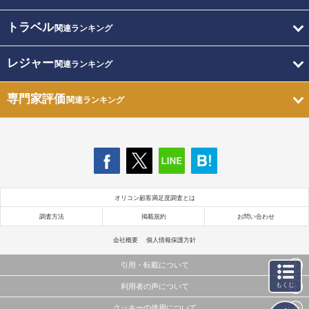
トラベル
関連ランキング
レジャー
関連ランキング
専門家評価
関連ランキング
オリコン顧客満足度調査とは
調査方法
掲載規約
お問い合わせ
会社概要
個人情報保護方針
引用・転載について
もくじ
利用者の声について
当サイトで公開されている情報（文字、写真、イラスト、画像データ等）及びこれらの配置・
編集および構造などについての著作権は株式会社oricon MEに帰属しております。
クッキーの使用について