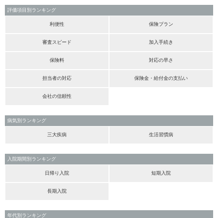
評価項目別ランキング
利便性
保険プラン
審査スピード
加入手続き
保険料
対応の早さ
担当者の対応
保険金・給付金の支払い
会社の信頼性
病気別ランキング
三大疾病
生活習慣病
入院期間別ランキング
日帰り入院
短期入院
長期入院
年代別ランキング