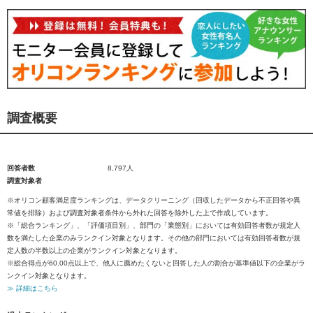
調査概要
回答者数
8,797人
調査対象者
※オリコン顧客満足度ランキングは、データクリーニング（回収したデータから不正回答や異
常値を排除）および調査対象者条件から外れた回答を除外した上で作成しています。
※「総合ランキング」、「評価項目別」、部門の「業態別」においては有効回答者数が規定人
数を満たした企業のみランクイン対象となります。その他の部門においては有効回答者数が規
定人数の半数以上の企業がランクイン対象となります。
※総合得点が60.00点以上で、他人に薦めたくないと回答した人の割合が基準値以下の企業がラ
ンクイン対象となります。
≫ 詳細はこちら