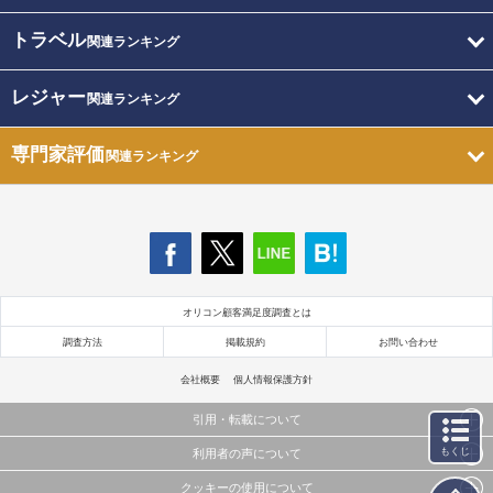
トラベル
関連ランキング
レジャー
関連ランキング
専門家評価
関連ランキング
オリコン顧客満足度調査とは
調査方法
掲載規約
お問い合わせ
会社概要
個人情報保護方針
引用・転載について
もくじ
利用者の声について
当サイトで公開されている情報（文字、写真、イラスト、画像データ等）及びこれらの配置・
編集および構造などについての著作権は株式会社oricon MEに帰属しております。
クッキーの使用について
当サイトに掲載している内容はすべてサービスの利用者が提出された見解・感想です。