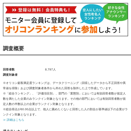
調査概要
回答者数
8,797人
調査対象者
※オリコン顧客満足度ランキングは、データクリーニング（回収したデータから不正回答や異
常値を排除）および調査対象者条件から外れた回答を除外した上で作成しています。
※「総合ランキング」、「評価項目別」、部門の「業態別」においては有効回答者数が規定人
数を満たした企業のみランクイン対象となります。その他の部門においては有効回答者数が規
定人数の半数以上の企業がランクイン対象となります。
※総合得点が60.00点以上で、他人に薦めたくないと回答した人の割合が基準値以下の企業がラ
ンクイン対象となります。
≫ 詳細はこちら