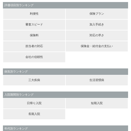
評価項目別ランキング
利便性
保険プラン
審査スピード
加入手続き
保険料
対応の早さ
担当者の対応
保険金・給付金の支払い
会社の信頼性
病気別ランキング
三大疾病
生活習慣病
入院期間別ランキング
日帰り入院
短期入院
長期入院
年代別ランキング