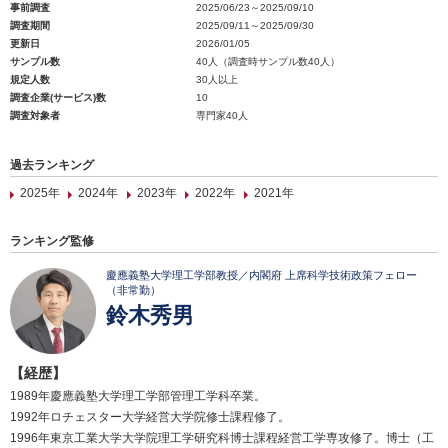
事前調査
2025/06/23～2025/09/10
調査期間
2025/09/11～2025/09/30
更新日
2026/01/05
サンプル数
40人（調査時サンプル数40人）
規定人数
30人以上
調査企業(サービス)数
10
調査対象者
専門家40人
過去ランキング
2025年
2024年
2023年
2022年
2021年
ランキング監修
慶應義塾大学理工学部教授／内閣府 上席科学技術政策フェロー
（非常勤）
鈴木秀男
【経歴】
1989年慶應義塾大学理工学部管理工学科卒業。
1992年ロチェスター大学経営大学院修士課程修了。
1996年東京工業大学大学院理工学研究科博士課程経営工学専攻修了。博士（工