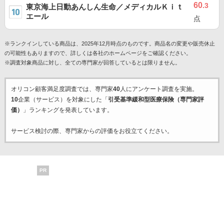
60
.3
東京海上日動あんしん生命／メディカルＫｉｔ
エール
点
※ランクインしている商品は、2025年12月時点のものです。商品名の変更や販売休止
の可能性もありますので、詳しくは各社のホームページをご確認ください。
※調査対象商品に対し、全ての専門家が回答しているとは限りません。
オリコン顧客満足度調査では、専門家
40
人にアンケート調査を実施。
10
企業（サービス）を対象にした「
引受基準緩和型医療保険（専門家評
価）
」ランキングを発表しています。
サービス検討の際、専門家からの評価をお役立てください。
PR