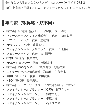
9位 なないろ生命／なないろメディカルスーパーワイド 65.1点
10位 東京海上日動あんしん生命／メディカルＫｉｔ エール 60.3点
専門家（敬称略・順不同）
株式会社生活設計塾クルー 取締役 浅田里花
マネーステップオフィス株式会社 代表 加藤 梨里
エフピーウィング 代表 監物裕一
FPラウンジ 代表 豊田眞弓
ファイナンシャル・クリニック 代表 平田浩章
フェリースライフ 代表 古川悦子
松木FP事務所 松木祐司
FPエージェンシー 代表 横川由理
株式会社Money＆You 代表取締役 頼藤太希
スキラージャパン株式会社 取締役 伊藤亮太
佐藤FPオフィス 代表 佐藤友美
NEO企画代表 長尾義弘
株式会社ワーク・ワークス 代表取締役社長 中村宏
ファイナンシャルプランナー（CFP) 竹下さくら
ファイナンシャルプランナー 鈴木由紀子
ファイナンシャルプランナー 桐原大樹
ファイナンシャルプランナー 石上ユウキ