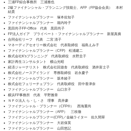
三浦FP綜合事務所 三浦雅也
2級ファイナンシャル・プランニング技能士、AFP（FP協会会員） 本村
結貴
ファイナンシャルプランナー 塚本佐知子
ファイナンシャルプランナー 堀内玲子
黒田尚子FP-Office 代表 黒田尚子
FP法人ガイア プライベート・ファイナンシャルプランナー 新屋真摘
合同会社リーフ 代表 二宮 清子
マネーディアセオリー株式会社 代表取締役 福島えみ子
ファイナンシャルプランナー（CFP) 松浦建二
株式会社K'sプランニング 代表取締役 水野圭子
家計再生コンサルタント 横山光昭
経済ジャーナリスト 株式会社回遊舎 代表取締役 酒井富士子
株式会社ノースアイランド 専務取締役 岩永慶子
ファイナンシャルプランナー 坂本綾子
株式会社フェリーチェプラン 代表取締役 田中香津奈
ファイナンシャルプランナー 山口京子
横浜FP事務所 代表 平野雅章
ＮＰＯ法人 ら・し・さ 理事 髙井豪
ファイナンシャル・プランナー（CFP®） 西海重尚
ファイナンシャルプランナー（AFP） 三枝徹
ファイナンシャルプランナー(CFP)／金融ライター 佐久間翠
ファイナンシャルプランナー 大岩保英
ファイナンシャルプランナー 山田悠記