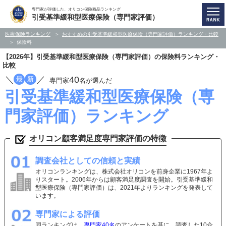
専門家が評価した、オリコン保険商品ランキング
引受基準緩和型医療保険（専門家評価）
医療保険ランキング
おすすめの引受基準緩和型医療保険（専門家評価）ランキング・比較
保険料
【2026年】引受基準緩和型医療保険（専門家評価）の保険料ランキング・
比較
／
／
40
最
新
専門家
名が選んだ
引受基準緩和型医療保険（専
門家評価）ランキング
オリコン顧客満足度専門家評価の特徴
調査会社としての信頼と実績
オリコンランキングは、株式会社オリコンを前身企業に1967年よ
りスタート。2006年からは顧客満足度調査を開始。引受基準緩和
型医療保険（専門家評価）は、2021年よりランキングを発表して
います。
専門家による評価
同ランキングは、
専門家40名
のアンケートを基に、調査した10企