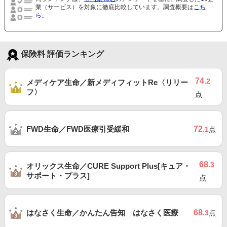
業（サービス）を対象に徹底比較しています。調査概要は
こち
ら
。
保険料 評価ランキング
74
.2
メディケア生命／新メディフィットRe〈リリー
フ〉
点
FWD生命／FWD医療引受緩和
72
.1
点
68
.3
オリックス生命／CURE Support Plus[キュア・
サポート・プラス]
点
はなさく生命／かんたん告知 はなさく医療
68
.3
点