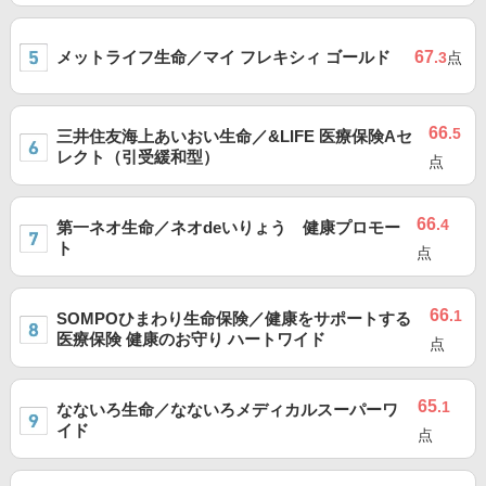
メットライフ生命／マイ フレキシィ ゴールド
67
.3
点
66
.5
三井住友海上あいおい生命／&LIFE 医療保険Aセ
レクト（引受緩和型）
点
66
.4
第一ネオ生命／ネオdeいりょう 健康プロモー
ト
点
66
.1
SOMPOひまわり生命保険／健康をサポートする
医療保険 健康のお守り ハートワイド
点
65
.1
なないろ生命／なないろメディカルスーパーワ
イド
点