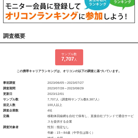
調査概要
サンプル数
7,707
人
この携帯キャリアランキングは、オリコンの以下の調査に基づいています。
事前調査
2023/06/05～2023/07/27
調査期間
2023/07/28～2023/08/29
更新日
2023/12/01
サンプル数
7,707人（調査時サンプル数8,387人）
規定人数
100人以上
調査企業数
4社
定義
移動体回線網を自社で保有し、直接自社ブランドで通信サービ
スを提供する企業
調査対象者
性別：指定なし
年齢：15～84歳（中学生は除く）