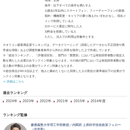
地域：全国
条件：以下すべての条件を満たす人
1)過去1年以内にスマートフォン、フィーチャーフォンの新規
契約・機種変更・キャリアの乗り換えのいずれかをし、現在メ
インで利用している人
2)サービス選定に関与した人
3)料金を把握している人
ただし、法人での利用は対象外とする
※オリコン顧客満足度ランキングは、データクリーニング（回収したデータから不正回答や異
常値を排除）および調査対象者条件から外れた回答を除外した上で作成しています。
※「総合ランキング」、「評価項目別」、部門の「業態別」においては有効回答者数が規定人
数を満たした企業のみランクイン対象となります。その他の部門においては有効回答者数が規
定人数の半数以上の企業がランクイン対象となります。
※総合得点が60.0点以上で、他人に薦めたくないと回答した人の割合が基準値以下の企業がラ
ンクイン対象となります。
≫ 詳細はこちら
過去ランキング
2024年
2023年
2022年
2021年
2015年
2014年度
ランキング監修
慶應義塾大学理工学部教授／内閣府 上席科学技術政策フェロー
（非常勤）