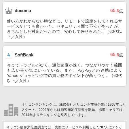
65
docomo
.6
点
使い方がわからない時などに、リモートで設定をしてくれるサ
ービスがとても良かった。セキュリティ面で不安があったが、
きちんとした対応だったので、安心して任せられた。（60代以
上／女性）
65
SoftBank
.5
点
今までトラブルがなく、通信速度が速く、つながりやすく範囲
も広い事が気にいっている。また、PayPayとの連携により
Yahoo!ショッピングでの買い物のポイントが高くつく。（60代
以上／女性）
オリコンランキングは、株式会社オリコンを前身企業に1967年より
スタート。2006年からは顧客満足度調査を開始。携帯キャリアは、
2014年よりランキングを発表しています。
オリコン顧客満足度調査では、実際にサービスを利用した
7,707
人にアンケ