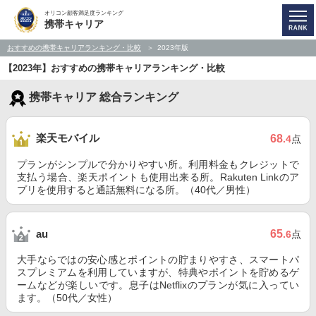
オリコン顧客満足度ランキング
携帯キャリア
おすすめの携帯キャリアランキング・比較
2023年版
【2023年】おすすめの携帯キャリアランキング・比較
携帯キャリア 総合ランキング
楽天モバイル
68
.4
点
プランがシンプルで分かりやすい所。利用料金もクレジットで
支払う場合、楽天ポイントも使用出来る所。Rakuten Linkのア
プリを使用すると通話無料になる所。（40代／男性）
65
au
.6
点
大手ならではの安心感とポイントの貯まりやすさ、スマートパ
スプレミアムを利用していますが、特典やポイントを貯めるゲ
ームなどが楽しいです。息子はNetflixのプランが気に入ってい
ます。（50代／女性）