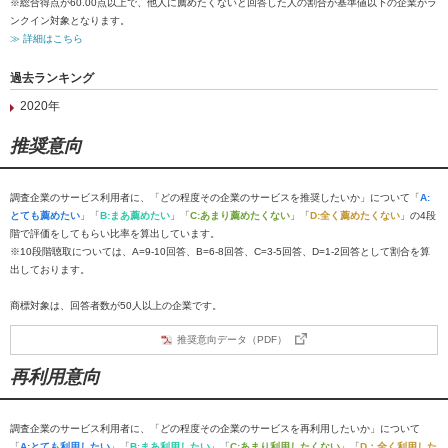
※総合得点が60.00点以上で、他人に薦めたくないと回答した人の割合が基準値以下の企業がラ
ンクイン対象となります。
≫ 詳細はこちら
過去ランキング
2020年
推奨意向
調査企業のサービス利用者に、「どの程度その企業のサービスを推奨したいか」について「
A:
とても薦めたい
」「
B:まあ薦めたい
」「
C:あまり薦めたくない
」「
D:全く薦めたくない
」の4段
階で評価をしてもらい比率を算出しています。
※10段階聴取については、A=9-10回答、B=6-8回答、C=3-5回答、D=1-2回答として割合を算
出しております。
商標対象は、回答者数が50人以上の企業です。
推奨意向データ（PDF）
再利用意向
調査企業のサービス利用者に、「どの程度その企業のサービスを再利用したいか」について
「
A:とても利用したい
」「
B:まあ利用したい
」「
C:あまり利用したくない
」「
D：全く利用した