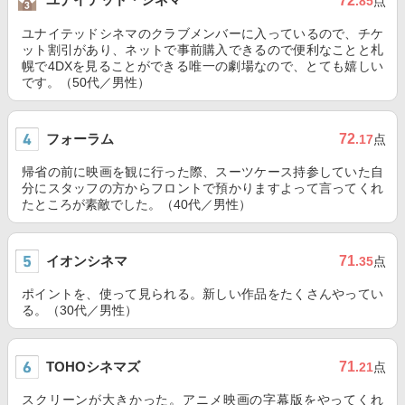
72
.85
点
ユナイテッドシネマのクラブメンバーに入っているので、チケ
ット割引があり、ネットで事前購入できるので便利なことと札
幌で4DXを見ることができる唯一の劇場なので、とても嬉しい
です。（50代／男性）
フォーラム
72
.17
点
帰省の前に映画を観に行った際、スーツケース持参していた自
分にスタッフの方からフロントで預かりますよって言ってくれ
たところが素敵でした。（40代／男性）
イオンシネマ
71
.35
点
ポイントを、使って見られる。新しい作品をたくさんやってい
る。（30代／男性）
TOHOシネマズ
71
.21
点
スクリーンが大きかった。アニメ映画の字幕版をやってくれ