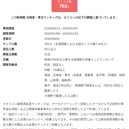
サンプル数
763
人
この映画館 北海道・東北ランキングは、オリコンの以下の調査に基づいています。
事前調査
2019/09/13～2020/01/07
調査期間
2020/01/08～2020/01/23
更新日
2020/06/01
サンプル数
763人（全国調査における総サンプル数7,442人）
規定人数
50人以上
調査企業数
21社
定義
映画やODSを上映する映画館を対象としたランキング
調査対象者
性別：指定なし
年齢：15歳以上
地域：北海道・東北（北海道、青森県、岩手県、宮城県、秋田
県、山形県、福島県）
条件：過去1年以内に、映画館で映画または、ODSを1回以上
鑑賞した人
※無料で鑑賞した人は除く
※オリコン顧客満足度ランキングは、データクリーニング（回収したデータから不正回答や異
常値を排除）および調査対象者条件から外れた回答を除外した上で作成しています。
※「総合ランキング」、「評価項目別」、部門の「業態別」においては有効回答者数が規定人
数を満たした企業のみランクイン対象となります。その他の部門においては有効回答者数が規
定人数の半数以上の企業がランクイン対象となります。