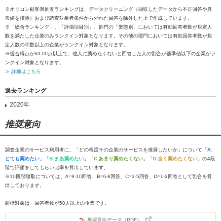
※オリコン顧客満足度ランキングは、データクリーニング（回収したデータから不正回答や異
常値を排除）および調査対象者条件から外れた回答を除外した上で作成しています。
※「総合ランキング」、「評価項目別」、部門の「業態別」においては有効回答者数が規定人
数を満たした企業のみランクイン対象となります。その他の部門においては有効回答者数が規
定人数の半数以上の企業がランクイン対象となります。
※総合得点が60.00点以上で、他人に薦めたくないと回答した人の割合が基準値以下の企業がラ
ンクイン対象となります。
≫ 詳細はこちら
過去ランキング
2020年
推奨意向
調査企業のサービス利用者に、「どの程度その企業のサービスを推奨したいか」について「
A:
とても薦めたい
」「
B:まあ薦めたい
」「
C:あまり薦めたくない
」「
D:全く薦めたくない
」の4段
階で評価をしてもらい比率を算出しています。
※10段階聴取については、A=9-10回答、B=6-8回答、C=3-5回答、D=1-2回答として割合を算
出しております。
商標対象は、回答者数が50人以上の企業です。
推奨意向データ（PDF）