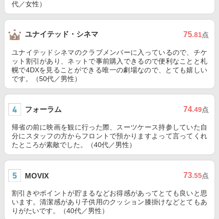
代／女性）
ユナイテッド・シネマ
75
.81
点
ユナイテッドシネマのクラブメンバーに入っているので、チケ
ット割引があり、ネットで事前購入できるので便利なことと札
幌で4DXを見ることができる唯一の劇場なので、とても嬉しい
です。（50代／男性）
フォーラム
74
.49
点
帰省の前に映画を観に行った際、スーツケース持参していた自
分にスタッフの方からフロントで預かりますよって言ってくれ
たところが素敵でした。（40代／男性）
73
MOVIX
.55
点
割引きやポイントが貯まるなどお得感があってとても良いと思
います。清潔感があり子供用のクッション膝掛けなどとてもあ
りがたいです。（40代／男性）