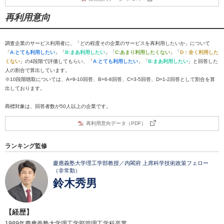
再利用意向
調査企業のサービス利用者に、「どの程度その企業のサービスを再利用したいか」について
「
A:とても利用したい
」「
B:まあ利用したい
」「
C:あまり利用したくない
」「
D：全く利用した
くない
」の4段階で評価してもらい、「
A:とても利用したい
」「
B:まあ利用したい
」と回答した
人の割合で算出しています。
※10段階聴取については、A=9-10回答、B=6-8回答、C=3-5回答、D=1-2回答として割合を算
出しております。
商標対象は、回答者数が50人以上の企業です。
再利用意向データ（PDF）
ランキング監修
慶應義塾大学理工学部教授／内閣府 上席科学技術政策フェロー
（非常勤）
鈴木秀男
【経歴】
1989年慶應義塾大学理工学部管理工学科卒業。