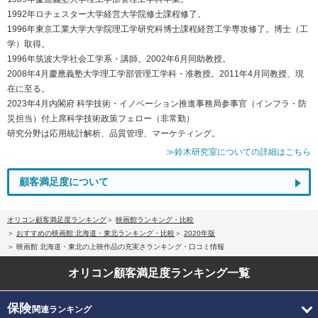
1992年ロチェスター大学経営大学院修士課程修了。
1996年東京工業大学大学院理工学研究科博士課程経営工学専攻修了。博士（工
学）取得。
1996年筑波大学社会工学系・講師。2002年6月同助教授。
2008年4月慶應義塾大学理工学部管理工学科・准教授。2011年4月同教授、現
在に至る。
2023年4月内閣府 科学技術・イノベーション推進事務局参事官（インフラ・防
災担当）付上席科学技術政策フェロー（非常勤）
研究分野は応用統計解析、品質管理、マーケティング。
≫鈴木研究室についての詳細はこちら
顧客満足度について
オリコン顧客満足度ランキング
映画館ランキング・比較
おすすめの映画館 北海道・東北ランキング・比較
2020年版
映画館 北海道・東北の上映作品の充実さランキング・口コミ情報
オリコン顧客満足度
ランキング一覧
保険
関連ランキング