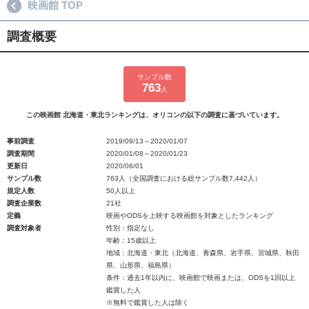
映画館 TOP
調査概要
サンプル数
763
人
この映画館 北海道・東北ランキングは、オリコンの以下の調査に基づいています。
事前調査
2019/09/13～2020/01/07
調査期間
2020/01/08～2020/01/23
更新日
2020/06/01
サンプル数
763人（全国調査における総サンプル数7,442人）
規定人数
50人以上
調査企業数
21社
定義
映画やODSを上映する映画館を対象としたランキング
調査対象者
性別：指定なし
年齢：15歳以上
地域：北海道・東北（北海道、青森県、岩手県、宮城県、秋田
県、山形県、福島県）
条件：過去1年以内に、映画館で映画または、ODSを1回以上
鑑賞した人
※無料で鑑賞した人は除く