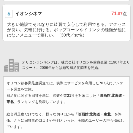
イオンシネマ
71
.67
点
大きい施設でそれなりに綺麗で安心して利用できる。アクセス
が良い。気軽に行ける。ポップコーンやドリンクの種類が他に
はないメニューで嬉しい。（30代／女性）
オリコンランキングは、株式会社オリコンを前身企業に1967年より
スタート。2006年からは顧客満足度調査を開始。
オリコン顧客満足度調査では、実際にサービスを利用した
763
人にアンケ
ート調査を実施。
満足度に関する回答を基に、調査企業
21
社を対象にした「
映画館 北海道・
東北
」ランキングを発表しています。
総合満足度だけでなく、様々な切り口から「
映画館 北海道・東北
」を評
価。さらに回答者の口コミや評判といった、実際のユーザーの声も掲載し
ています。