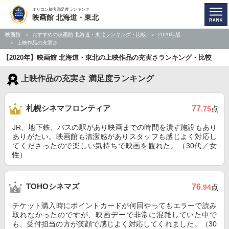
オリコン顧客満足度ランキング
映画館 北海道・東北
映画館
おすすめの映画館 北海道・東北ランキング・比較
2020年版
上映作品の充実さ
【2020年】映画館 北海道・東北の上映作品の充実さランキング・比較
上映作品の充実さ 満足度ランキング
札幌シネマフロンティア
77
.75
点
JR、地下鉄、バスの駅があり映画までの時間を潰す施設もあり
ありがたい。映画館も清潔感がありスタッフも感じよく対応し
てくださったので楽しい気持ちで映画を観れた。（30代／女
性）
TOHOシネマズ
76
.94
点
チケット購入時にポイントカードが何回やってもエラーで読み
取れなかったのですが、映画デーで非常に混雑していた中で
も、受付担当の方が笑顔で感じよく対応してくれました。（30