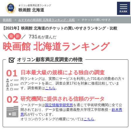
オリコン顧客満足度ランキング
映画館 北海道
映画館
おすすめの映画館 北海道ランキング・比較
チケットの買いやすさ
【2021年】映画館 北海道のチケットの買いやすさランキング・比較
／
／
731
最
新
名が選んだ
映画館 北海道ランキング
オリコン顧客満足度調査の特徴
日本最大級の規模による独自の調査
同ランキングは、実際にサービスを利用した731名の消費者の方々
のアンケートを基に、調査企業17社を対象に徹底比較していま
す。調査概要は
こちら
。
研究機関に提供される信頼のデータ
ソースデータは
国立情報学研究所
を通じて学術研究機関に全て公
開されており、データ監修は慶應義塾大学理工学部教授・
鈴木秀
男
氏が行っています。
オリコンのランキングの概要については
こちら
。