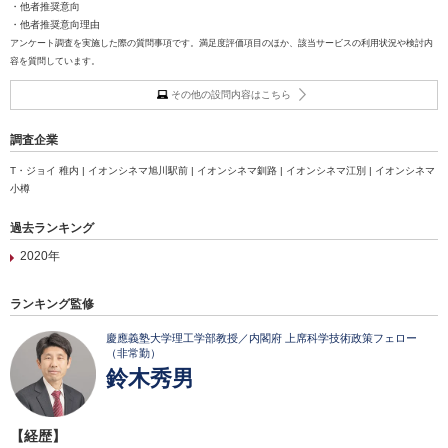
・他者推奨意向
・他者推奨意向理由
アンケート調査を実施した際の質問事項です。満足度評価項目のほか、該当サービスの利用状況や検討内
容を質問しています。
その他の設問内容はこちら
調査企業
T・ジョイ 稚内 | イオンシネマ旭川駅前 | イオンシネマ釧路 | イオンシネマ江別 | イオンシネマ
小樽
過去ランキング
2020年
ランキング監修
慶應義塾大学理工学部教授／内閣府 上席科学技術政策フェロー
（非常勤）
鈴木秀男
【経歴】