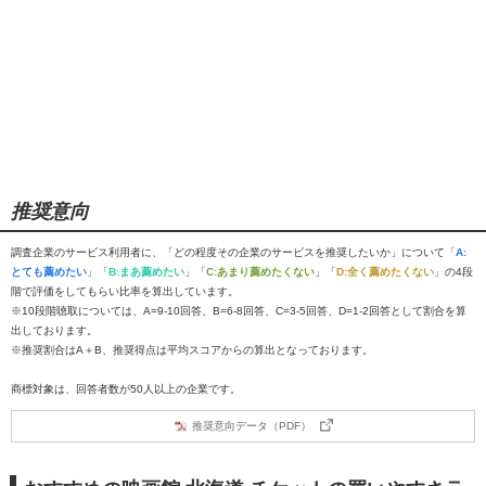
推奨意向
調査企業のサービス利用者に、「どの程度その企業のサービスを推奨したいか」について「
A:
とても薦めたい
」「
B:まあ薦めたい
」「
C:あまり薦めたくない
」「
D:全く薦めたくない
」の4段
階で評価をしてもらい比率を算出しています。
※10段階聴取については、A=9-10回答、B=6-8回答、C=3-5回答、D=1-2回答として割合を算
出しております。
※推奨割合はA＋B、推奨得点は平均スコアからの算出となっております。
商標対象は、回答者数が50人以上の企業です。
推奨意向データ（PDF）