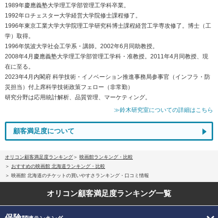
1989年慶應義塾大学理工学部管理工学科卒業。
1992年ロチェスター大学経営大学院修士課程修了。
1996年東京工業大学大学院理工学研究科博士課程経営工学専攻修了。博士（工
学）取得。
1996年筑波大学社会工学系・講師。2002年6月同助教授。
2008年4月慶應義塾大学理工学部管理工学科・准教授。2011年4月同教授、現
在に至る。
2023年4月内閣府 科学技術・イノベーション推進事務局参事官（インフラ・防
災担当）付上席科学技術政策フェロー（非常勤）
研究分野は応用統計解析、品質管理、マーケティング。
≫鈴木研究室についての詳細はこちら
顧客満足度について
オリコン顧客満足度ランキング
映画館ランキング・比較
おすすめの映画館 北海道ランキング・比較
映画館 北海道のチケットの買いやすさランキング・口コミ情報
オリコン顧客満足度
ランキング一覧
保険