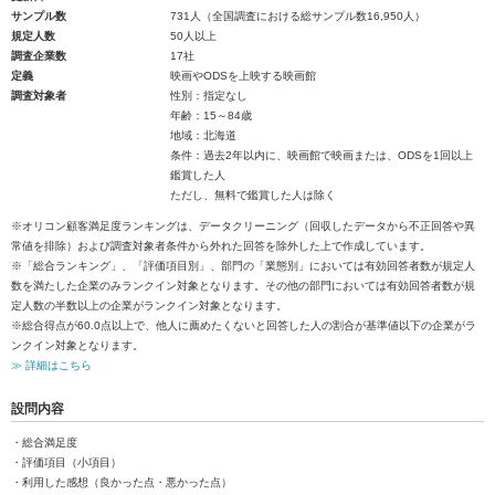
サンプル数
731人（全国調査における総サンプル数16,950人）
規定人数
50人以上
調査企業数
17社
定義
映画やODSを上映する映画館
調査対象者
性別：指定なし
年齢：15～84歳
地域：北海道
条件：過去2年以内に、映画館で映画または、ODSを1回以上
鑑賞した人
ただし、無料で鑑賞した人は除く
※オリコン顧客満足度ランキングは、データクリーニング（回収したデータから不正回答や異
常値を排除）および調査対象者条件から外れた回答を除外した上で作成しています。
※「総合ランキング」、「評価項目別」、部門の「業態別」においては有効回答者数が規定人
数を満たした企業のみランクイン対象となります。その他の部門においては有効回答者数が規
定人数の半数以上の企業がランクイン対象となります。
※総合得点が60.0点以上で、他人に薦めたくないと回答した人の割合が基準値以下の企業がラ
ンクイン対象となります。
≫ 詳細はこちら
設問内容
・総合満足度
・評価項目（小項目）
・利用した感想（良かった点・悪かった点）