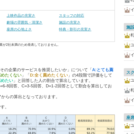
上映作品の充実さ
スタッフの対応
劇場の雰囲気・清潔さ
施設の充実さ
施
座席の心地よさ
特典・割引の充実さ
業が2社未満のため発表しておりません。
その企業のサービスを推奨したいか」について「
A:とても薦
ス
薦めたくない
」「
D:全く薦めたくない
」の4段階で評価をして
薦めたい
」と回答した人の割合で算出しています。
=6-8回答、C=3-5回答、D=1-2回答として割合を算出してお
アからの算出となっております。
です。
座