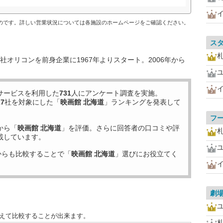
ものです。詳しい営業状況については各施設のホームページをご確認ください。
ス
オリコンを前身企業に1967年よりスタート。2006年から
サービスを利用した
731
人にアンケート調査を実施。
17
社を対象にした「
映画館 北海道
」ランキングを発表して
フ
から「
映画館 北海道
」を評価。さらに回答者の口コミや評
載しています。
からも比較することで「
映画館 北海道
」選びにお役立てく
劇
替えて比較することが出来ます。