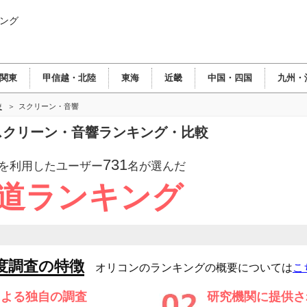
ング
関東
甲信越・北陸
東海
近畿
中国・四国
九州・
較
スクリーン・音響
のスクリーン・音響ランキング・比較
731
を利用したユーザー
名が選んだ
海道ランキング
度調査の特徴
オリコンのランキングの概要については
こ
による独自の調査
研究機関に提供さ