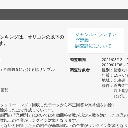
ジャンル・ランキン
ランキングは、オリコンの以下の
グ定義
す。
調査詳細について
1
調査期間
2021/03/12～2
2020/01/08～2
人（全国調査における総サンプル
調査対象者
性別：指定な
年齢：15～84
地域：北海道
条件：過去2年
映画館
以上鑑
ただし
タクリーニング（回収したデータから不正回答や異常値を排除）
除外した上で作成しています。
部門の「業態別」においては有効回答者数が規定人数を満たした企業の
数以上の企業がランクイン対象となります。
めたくないと回答した人の割合が基準値以下の企業がランクイン対象とな