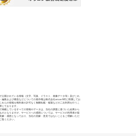
で公開されている情報（文字、写真、イラスト、画像データ等）及びこれ
・編集および構造などについての著作権は株式会社oricon MEに帰属してお
これらの情報を権利者の許可なく無断転載・複製などの二次利用を行うこ
禁じております。
で掲載しているすべての情報やデータは、当社の調査に基づいた結果から
ものとなりますが、サービスへの感想については、サービスの利用者が提
見解・感想となっており、当社の見解・意見ではないことをご理解いただ
ご覧ください。