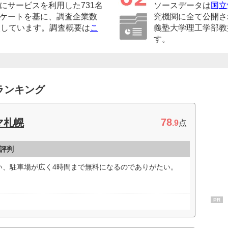
にサービスを利用した731名
ソースデータは
国立
ケートを基に、調査企業数
究機関に全て公開さ
較しています。調査概要は
こ
義塾大学理工学部教
す。
ランキング
78
マ札幌
.9
点
評判
い、駐車場が広く4時間まで無料になるのでありがたい。
PR