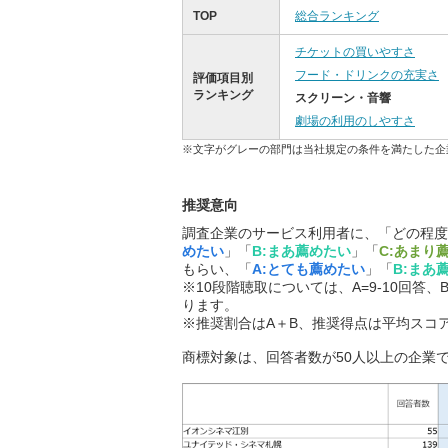
TOP
総合ランキング
チケットの買いやすさ
フード・ドリンクの充実さ
評価項目別
ランキング
スクリーン・音響
劇場の利用のしやすさ
※文字がグレーの部門は当社規定の条件を満たした企
推奨意向
調査企業のサービス利用者に、「どの程度
めたい
」「
B:まあ薦めたい
」「
C:あまり
もらい、「
A:とても薦めたい
」「
B:まあ
※10段階聴取については、A=9-10回答、B
ります。
※推奨割合はA＋B、推奨得点は平均スコ
商標対象は、回答者数が50人以上の企業