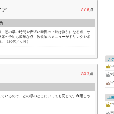
77
ィア
.6
点
判
点。朝の早い時間や夜遅い時間の上映は割引になる点。サ
座席の予約も簡単な点。飲食物のメニューがドリンクやポ
。（20代／女性）
チ
74
.3
点
しているので、どの県のどこにいっても同じで、利用しや
上