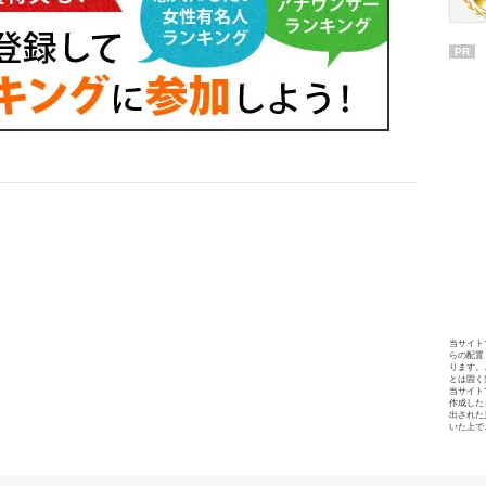
PR
当サイト
らの配置
ります。
とは固く
当サイト
作成した
出された
いた上で