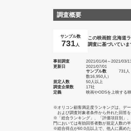
調査概要
サンプル数
この映画館 北海道
731
調査に基づいていま
人
事前調査
2021/01/04～2021/03/1
更新日
2021/07/01
サンプル数
731
数16,950人）
規定人数
50人以上
調査企業数
17社
定義
映画やODSを上映する
※オリコン顧客満足度ランキングは、デー
および調査対象者条件から外れた回答を
※「総合ランキング」、「評価項目別」、
門においては有効回答者数が規定人数の半
※総合得点が60.0点以上で、他人に薦